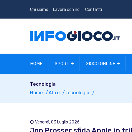
Chi siamo
Lavora con noi
Contatti
HOME
SPORT
GIOCO ONLINE
Tecnologia
Home
Altro
Tecnologia
Venerdì, 03 Luglio 2026
Jon Prosser sfida Apple in trib