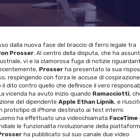
so dalla nuova fase del braccio di ferro legale tra
Jon Prosser
. Al centro della disputa, che ha assunt
ustriale, vi e la clamorosa fuga di notizie riguardan
Recentemente,
Prosser
ha presentato la sua rispo
sso, respingendo con forza le accuse di cospirazione
il dito contro quello che definisce il vero responsab
 La vicenda ha avuto inizio quando
Ramacciotti
, ch
azione del dipendente
Apple
Ethan Lipnik
, e riusci
n prototipo di iPhone destinato ai test interni.
l'uomo ha effettuato una videochiamata
FaceTime
iale le funzionalita rivoluzionarie della piattafor
Prosser
ha pubblicato sul suo canale due video