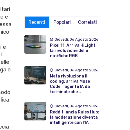
itari
ne e
Recenti
Popolari
Correlati
messa
nico
Giovedì, 06 Agosto 2026
Pixel 11: Arriva HiLight,
i e
la rivoluzione delle
l
notifiche RGB
elle
egale
Giovedì, 06 Agosto 2026
Meta rivoluziona il
coding: arriva Muse
Code, l'agente IA da
modo
terminale che ..
fica
Giovedì, 06 Agosto 2026
Reddit lancia Rules Hub:
la moderazione diventa
intelligente con l'IA
ccia