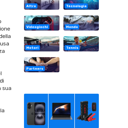
Altro
Tecnologia
o
Videogiochi
Mondo
zione
della
ausa
Motori
Tennis
za
Partners
l
di
a sua
la