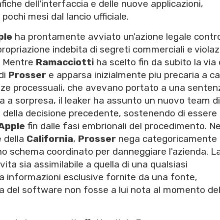
fiche dell'interfaccia e delle nuove applicazioni,
chi mesi dal lancio ufficiale.
ple
ha prontamente avviato un'azione legale contr
propriazione indebita di segreti commerciali e viola
. Mentre
Ramacciotti
ha scelto fin da subito la via 
 di
Prosser
e apparsa inizialmente piu precaria a c
nze processuali, che avevano portato a una senten
 a sorpresa, il leaker ha assunto un nuovo team di
 della decisione precedente, sostenendo di essere
Apple
fin dalle fasi embrionali del procedimento. Ne
 della
California
,
Prosser
nega categoricamente 
uno schema coordinato per danneggiare l'azienda. L
vita sia assimilabile a quella di una qualsiasi
ta informazioni esclusive fornite da una fonte,
a del software non fosse a lui nota al momento del