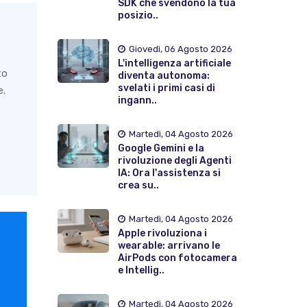
SDK che svendono la tua
posizio..
Giovedì, 06 Agosto 2026
L'intelligenza artificiale
to
diventa autonoma:
svelati i primi casi di
e.
ingann..
Martedì, 04 Agosto 2026
Google Gemini e la
rivoluzione degli Agenti
IA: Ora l'assistenza si
crea su..
Martedì, 04 Agosto 2026
Apple rivoluziona i
wearable: arrivano le
AirPods con fotocamera
e Intellig..
Martedì, 04 Agosto 2026