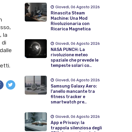
Giovedì, 06 Agosto 2026
Rinascita Steam
Machine: Una Mod
n
Rivoluzionaria con
esso,
Ricarica Magnetica
, la
 di
Giovedì, 06 Agosto 2026
dalle
NASA PUNCH: La
rivoluzione meteo
spaziale che prevede le
etti.
tempeste solari co..
Giovedì, 06 Agosto 2026
Samsung Galaxy Aero:
l'anello mancante tra
fitness tracker e
smartwatch pre..
Giovedì, 06 Agosto 2026
App e Privacy: la
trappola silenziosa degli