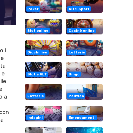
Poker
Altri Sport
Slot online
Casinò online
o i
Giochi live
Lotterie
te
sta
 e
Slot e VLT
Bingo
ile
e
to a
Lotterie
Politica
con
Indagini
Emendamenti
ma