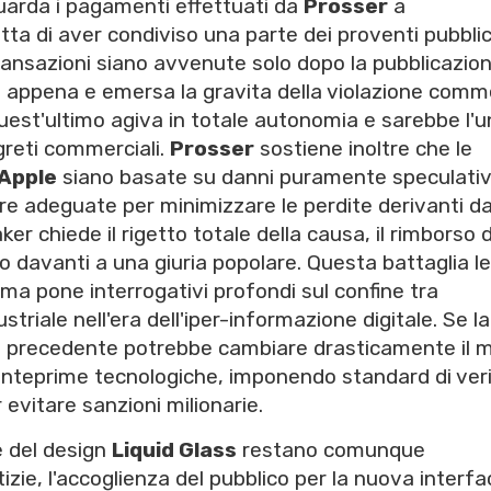
guarda i pagamenti effettuati da
Prosser
a
ta di aver condiviso una parte dei proventi pubblic
 transazioni siano avvenute solo dopo la pubblicazio
non appena e emersa la gravita della violazione com
quest'ultimo agiva in totale autonomia e sarebbe l'u
greti commerciali.
Prosser
sostiene inoltre che le
Apple
siano basate su danni puramente speculativ
re adeguate per minimizzare le perdite derivanti da
ker chiede il rigetto totale della causa, il rimborso d
to davanti a una giuria popolare. Questa battaglia l
ma pone interrogativi profondi sul confine tra
triale nell'era dell'iper-informazione digitale. Se la
 il precedente potrebbe cambiare drasticamente il 
 anteprime tecnologiche, imponendo standard di veri
 evitare sanzioni milionarie.
 del design
Liquid Glass
restano comunque
tizie, l'accoglienza del pubblico per la nuova interfa