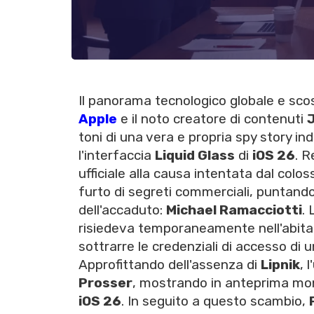
Il panorama tecnologico globale e scos
Apple
e il noto creatore di contenuti
toni di una vera e propria spy story ind
l'interfaccia
Liquid Glass
di
iOS 26
. 
ufficiale alla causa intentata dal colo
furto di segreti commerciali, puntando 
dell'accaduto:
Michael Ramacciotti
.
risiedeva temporaneamente nell'abit
sottrarre le credenziali di accesso di u
Approfittando dell'assenza di
Lipnik
, 
Prosser
, mostrando in anteprima mond
iOS 26
. In seguito a questo scambio,