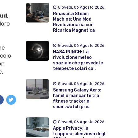
Giovedì, 06 Agosto 2026
Rinascita Steam
Sud
,
Machine: Una Mod
loro
Rivoluzionaria con
Ricarica Magnetica
Giovedì, 06 Agosto 2026
ne
NASA PUNCH: La
lcolo
rivoluzione meteo
on
spaziale che prevede le
tempeste solari co..
e,
Giovedì, 06 Agosto 2026
Samsung Galaxy Aero:
l'anello mancante tra
fitness tracker e
smartwatch pre..
Giovedì, 06 Agosto 2026
App e Privacy: la
trappola silenziosa degli