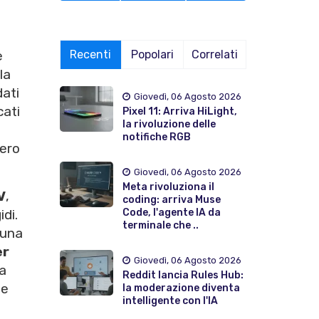
Recenti
Popolari
Correlati
e
la
ati
Giovedì, 06 Agosto 2026
cati
Pixel 11: Arriva HiLight,
la rivoluzione delle
notifiche RGB
pero
Giovedì, 06 Agosto 2026
Meta rivoluziona il
V
,
coding: arriva Muse
Code, l'agente IA da
idi.
terminale che ..
 una
er
Giovedì, 06 Agosto 2026
va
Reddit lancia Rules Hub:
me
la moderazione diventa
intelligente con l'IA