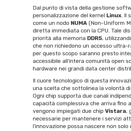
Dal punto di vista della gestione soft
personalizzazione del kernel
Linux
. I
come un nodo
NUMA
(Non-Uniform Me
diretta immediata con la CPU. Tale dis
priorità alla memoria
DDR5
, utilizzand
che non richiedono un accesso ultra-r
per questo scopo saranno presto integra
accessibile all'intera comunità open 
hardware nei grandi data center distrib
Il cuore tecnologico di questa innovazi
una scelta che sottolinea la volontà d
Ogni chip supporta due canali indipen
capacità complessiva che arriva fino 
vengono impiegati due chip
Vistara
,
necessarie per mantenere i servizi at
l'innovazione possa nascere non solo d