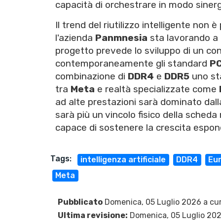
capacità di orchestrare in modo sinerg
Il trend del riutilizzo intelligente non è
l'azienda
Panmnesia
sta lavorando a 
progetto prevede lo sviluppo di un co
contemporaneamente gli standard
PC
combinazione di
DDR4
e
DDR5
uno sta
tra
Meta
e realtà specializzate come
ad alte prestazioni sarà dominato dal
sarà più un vincolo fisico della scheda
capace di sostenere la crescita esponenz
Tags:
intelligenza artificiale
DDR4
Eu
Meta
Pubblicato
Domenica, 05 Luglio 2026 a cu
Ultima revisione:
Domenica, 05 Luglio 20