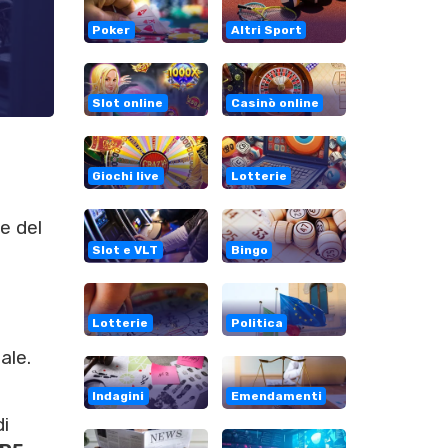
Poker
Altri Sport
Slot online
Casinò online
Giochi live
Lotterie
e del
Slot e VLT
Bingo
Lotterie
Politica
ale.
Indagini
Emendamenti
di