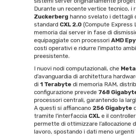
sistemi server originariamente proge
Durante un recente vertice tecnico, i
Zuckerberg
hanno svelato i dettagli 
standard
CXL 2.0
(Compute Express Li
memoria dai server in fase di dismissi
equipaggiate con processori
AMD Epy
costi operativi e ridurre l'impatto am
preesistente.
I nuovi nodi computazionali, che
Meta
d'avanguardia di architettura hardwar
di
1 Terabyte
di memoria RAM, distribu
configurazione prevede
768 Gigabyt
processori centrali, garantendo la larg
A questi si affiancano
256 Gigabyte
d
tramite l'interfaccia
CXL
e il controlle
permette di ottimizzare l'allocazione de
lavoro, spostando i dati meno urgenti 