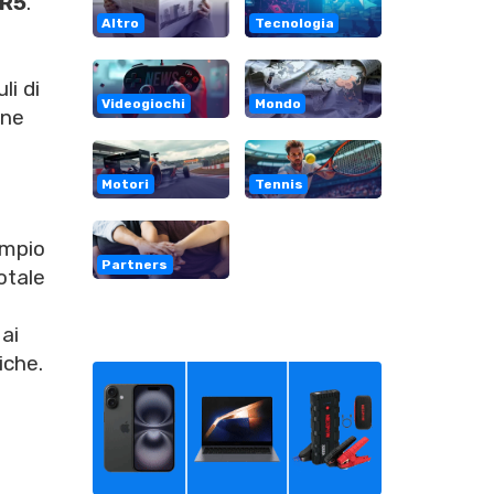
R5
.
Altro
Tecnologia
li di
Videogiochi
Mondo
one
i
Motori
Tennis
empio
Partners
otale
ai
iche.