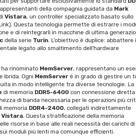
ttati per supportare esclusivamente lo standard
DD
 rappresentanti della compagnia guidata da
Mark
di
Vistara
, un controller specializzato basato sullo
nk). Questa tecnologia permette di estrarre i modu
one e di reintegrarli in macchine di ultima generazi
c
della serie
Turin
. L'obiettivo è duplice: abbattere 
bientale legato allo smaltimento dell'hardware
ha rinominato
MemServer
, rappresentano un es
e ibrida. Ogni
MemServer
è in grado di gestire un t
ita in modo intelligente tra diverse tecnologie. La
e
di memoria
DDR5-6400
con connessione diretta 
hezza di banda necessaria per le operazioni più crit
i memoria
DDR4-2400
, collegati indirettamente
r
Vistara
. Questa stratificazione della memoria
lle risorse in base alle reali necessità dei carichi di
sui moduli più lenti ma comunque efficienti.