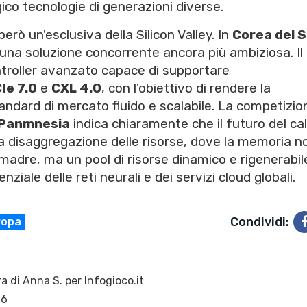
ico tecnologie di generazioni diverse.
 però un'esclusiva della Silicon Valley. In
Corea del 
una soluzione concorrente ancora più ambiziosa. Il 
ntroller avanzato capace di supportare
Ie 7.0
e
CXL 4.0
, con l'obiettivo di rendere la
ndard di mercato fluido e scalabile. La competizio
Panmnesia
indica chiaramente che il futuro del ca
la disaggregazione delle risorse, dove la memoria n
 madre, ma un pool di risorse dinamico e rigenerabil
iale delle reti neurali e dei servizi cloud globali.
Condividi:
ropa
ra di
Anna S.
per Infogioco.it
26