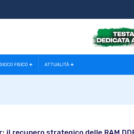
GIOCO FISICO
ATTUALITÀ
r: il recupero strategico delle RAM D