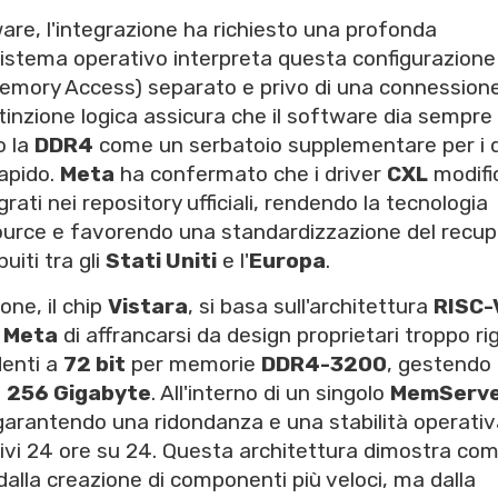
ware, l'integrazione ha richiesto una profonda
l sistema operativo interpreta questa configurazione
mory Access) separato e privo di una connession
tinzione logica assicura che il software dia sempre 
o la
DDR4
come un serbatoio supplementare per i d
apido.
Meta
ha confermato che i driver
CXL
modifi
ti nei repository ufficiali, rendendo la tecnologia
source e favorendo una standardizzazione del recu
uiti tra gli
Stati Uniti
e l'
Europa
.
one, il chip
Vistara
, si basa sull'architettura
RISC-
i
Meta
di affrancarsi da design proprietari troppo rig
denti a
72 bit
per memorie
DDR4-3200
, gestendo
a
256 Gigabyte
. All'interno di un singolo
MemServ
 garantendo una ridondanza e una stabilità operati
tivi 24 ore su 24. Questa architettura dimostra co
alla creazione di componenti più veloci, ma dalla