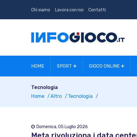
Chi siamo
Lavora con noi
Contatti
HOME
SPORT
GIOCO ONLINE
Tecnologia
Home
Altro
Tecnologia
Domenica, 05 Luglio 2026
Meta rivoluziona i data cente