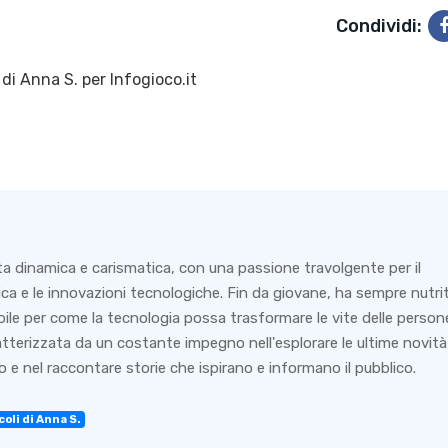
Condividi:
 di
Anna S.
per Infogioco.it
ta dinamica e carismatica, con una passione travolgente per il
ca e le innovazioni tecnologiche. Fin da giovane, ha sempre nutri
bile per come la tecnologia possa trasformare le vite delle person
ratterizzata da un costante impegno nell'esplorare le ultime novità
 e nel raccontare storie che ispirano e informano il pubblico.
coli di Anna S.