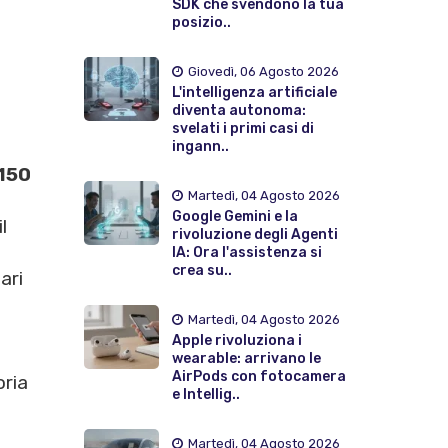
SDK che svendono la tua
posizio..
Giovedì, 06 Agosto 2026
L'intelligenza artificiale
diventa autonoma:
svelati i primi casi di
ingann..
150
Martedì, 04 Agosto 2026
Google Gemini e la
l
rivoluzione degli Agenti
IA: Ora l'assistenza si
crea su..
ari
Martedì, 04 Agosto 2026
Apple rivoluziona i
wearable: arrivano le
AirPods con fotocamera
oria
e Intellig..
Martedì, 04 Agosto 2026