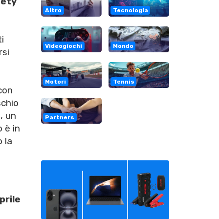
fety
Altro
Tecnologia
i
Videogiochi
Mondo
rsi
Motori
Tennis
con
schio
, un
Partners
 è in
 la
prile