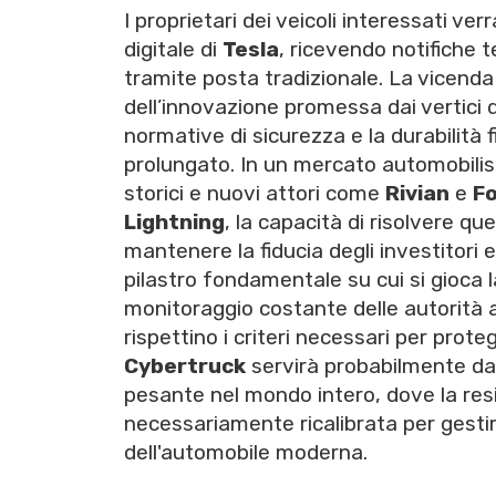
I proprietari dei veicoli interessati v
digitale di
Tesla
, ricevendo notifiche 
tramite posta tradizionale. La vicenda s
dell’innovazione promessa dai vertici d
normative di sicurezza e la durabilità fi
prolungato. In un mercato automobilis
storici e nuovi attori come
Rivian
e
F
Lightning
, la capacità di risolvere q
mantenere la fiducia degli investitori e
pilastro fondamentale su cui si gioca la
monitoraggio costante delle autorità a
rispettino i criteri necessari per prote
Cybertruck
servirà probabilmente da l
pesante nel mondo intero, dove la re
necessariamente ricalibrata per gesti
dell'automobile moderna.