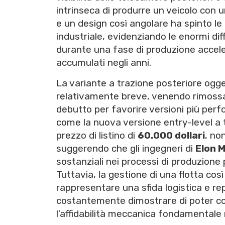
intrinseca di produrre un veicolo con 
e un design così angolare ha spinto le
industriale, evidenziando le enormi di
durante una fase di produzione acceler
accumulati negli anni.
La variante a trazione posteriore ogg
relativamente breve, venendo rimossa da
debutto per favorire versioni più perf
come la nuova versione entry-level a t
prezzo di listino di
60.000 dollari
, no
suggerendo che gli ingegneri di
Elon 
sostanziali nei processi di produzione p
Tuttavia, la gestione di una flotta cos
rappresentare una sfida logistica e r
costantemente dimostrare di poter con
l’affidabilità meccanica fondamentale