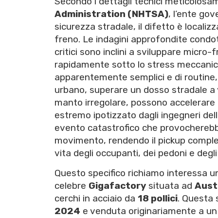
Secondo i dettagli tecnici meticolosam
Administration (NHTSA)
, l’ente go
sicurezza stradale, il difetto è localizz
freno. Le indagini approfondite condo
critici sono inclini a sviluppare micro
rapidamente sotto lo stress meccanic
apparentemente semplici e di routine,
urbano, superare un dosso stradale a 
manto irregolare, possono accelerare il
estremo ipotizzato dagli ingegneri del
evento catastrofico che provocherebbe 
movimento, rendendo il pickup comple
vita degli occupanti, dei pedoni e degli 
Questo specifico richiamo interessa un
celebre
Gigafactory
situata ad
Aust
cerchi in acciaio da
18 pollici
. Questa 
2024
e venduta originariamente a un 