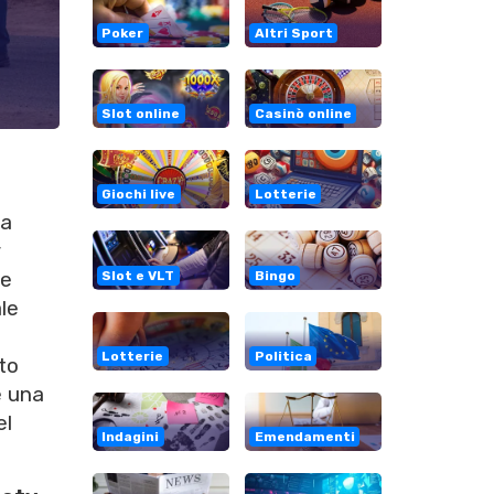
Poker
Altri Sport
Slot online
Casinò online
e
Giochi live
Lotterie
 a
r
re
Slot e VLT
Bingo
le
Lotterie
Politica
to
e una
el
Indagini
Emendamenti