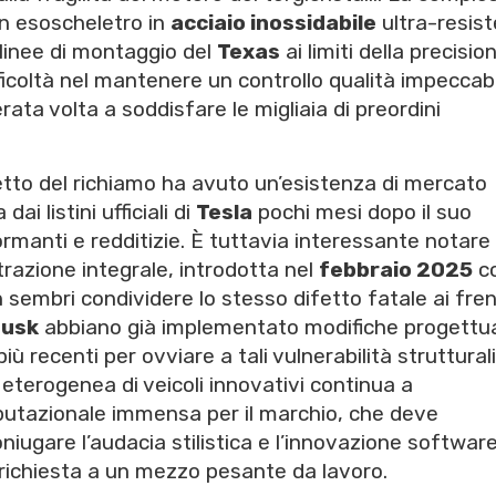
un esoscheletro in
acciaio inossidabile
ultra-resis
 linee di montaggio del
Texas
ai limiti della precisio
fficoltà nel mantenere un controllo qualità impeccab
ata volta a soddisfare le migliaia di preordini
etto del richiamo ha avuto un’esistenza di mercato
i listini ufficiali di
Tesla
pochi mesi dopo il suo
ormanti e redditizie. È tuttavia interessante notare
razione integrale, introdotta nel
febbraio 2025
c
n sembri condividere lo stesso difetto fatale ai fren
Musk
abbiano già implementato modifiche progettua
iù recenti per ovviare a tali vulnerabilità strutturali
ì eterogenea di veicoli innovativi continua a
eputazionale immensa per il marchio, che deve
iugare l’audacia stilistica e l’innovazione softwar
 richiesta a un mezzo pesante da lavoro.