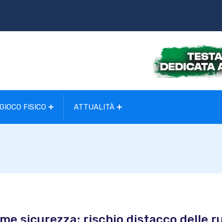
GIOCO FISICO
ATTUALITÀ
me sicurezza: rischio distacco delle r