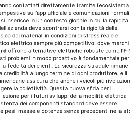
erranno contattati direttamente tramite l’ecosistema
tempestive sull’app ufficiale e comunicazioni formali
i inserisce in un contesto globale in cui la rapidità
ell’azienda deve scontrarsi con la rigidità delle
sica dei materiali in condizioni di stress reale e
tico elettrico sempre più competitivo, dove marchi
ord
offrono alternative elettriche robuste come l'
F-
uesti problemi in modo proattivo è fondamentale per
 la fedeltà dei clienti. La sicurezza stradale rimane i
 credibilità a lungo termine di ogni produttore, e il
mericane assicura che anche i veicoli più rivoluzion
ggere la collettività. Questa nuova sfida per il
ezione per i futuri sviluppi della mobilità elettrica
sistenza dei componenti standard deve essere
re pesi, masse e potenze senza precedenti nella st