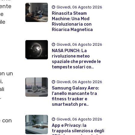
tente
Giovedì, 06 Agosto 2026
ne
Rinascita Steam
Machine: Una Mod
ile
Rivoluzionaria con
Ricarica Magnetica
Giovedì, 06 Agosto 2026
NASA PUNCH: La
rivoluzione meteo
spaziale che prevede le
tempeste solari co..
on un
i,
Giovedì, 06 Agosto 2026
Samsung Galaxy Aero:
li
l'anello mancante tra
.
fitness tracker e
smartwatch pre..
Giovedì, 06 Agosto 2026
e con
App e Privacy: la
trappola silenziosa degli