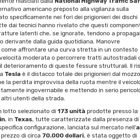
ente rilasciati dalla
National Highway Traffic Sa
vernativo americano preposto alla vigilanza sulla
ato specificamente nei fori dei prigionieri dei dischi
tte dai tecnici hanno rivelato che questi component
-fratture latenti che, se ignorate, tendono a propaga
o derivante dalla guida quotidiana. Manovre
 come affrontare una curva stretta in un contesto
velocità moderata o percorrere tratti autostradali 
 deterioramento di queste fessure strutturali. Il ri
la
Tesla
è il distacco totale dei prigionieri dal mozzo
la perdita improvvisa della ruota mentre il veicolo
tamente ingovernabile e mettendo in serio pericolo
altri utenti della strada.
 lotto selezionato di
173 unità
prodotte presso la
in
, in
Texas
, tutte caratterizzate dalla presenza di
specifica configurazione, lanciata sul mercato nell'
a
prezzo di circa
70.000 dollari
, è stata oggetto di