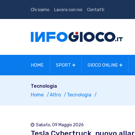
Chi siamo
Lavora con noi
Contatti
HOME
SPORT
GIOCO ONLINE
Tecnologia
Home
Altro
Tecnologia
Sabato, 09 Maggio 2026
Tesla Cybertruck, nuovo allar