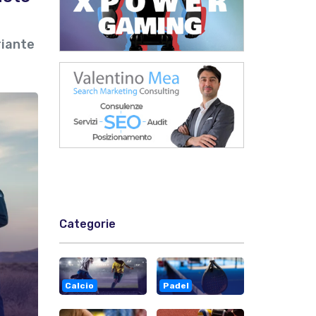
riante
Categorie
Calcio
Padel