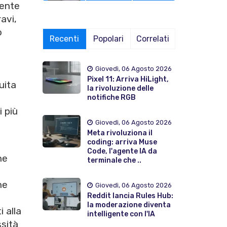
mente
avi,
o
Recenti
Popolari
Correlati
Giovedì, 06 Agosto 2026
Pixel 11: Arriva HiLight,
uita
la rivoluzione delle
notifiche RGB
i più
Giovedì, 06 Agosto 2026
Meta rivoluziona il
coding: arriva Muse
Code, l'agente IA da
he
terminale che ..
he
Giovedì, 06 Agosto 2026
Reddit lancia Rules Hub:
la moderazione diventa
 alla
intelligente con l'IA
ssità