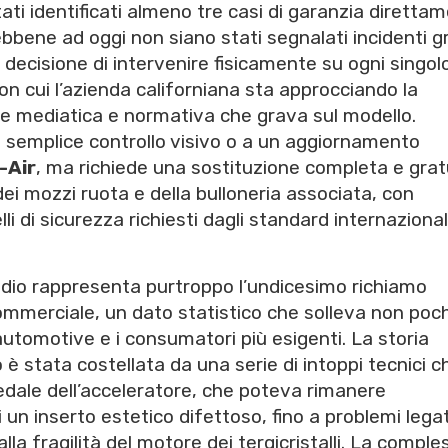
ati identificati almeno tre casi di garanzia diretta
Sebbene ad oggi non siano stati segnalati incidenti gr
a decisione di intervenire fisicamente su ogni singol
on cui l’azienda californiana sta approcciando la
e mediatica e normativa che grava sul modello.
un semplice controllo visivo o a un aggiornamento
-Air
, ma richiede una sostituzione completa e grat
 dei mozzi ruota e della bulloneria associata, con
velli di sicurezza richiesti dagli standard internazional
odio rappresenta purtroppo l’undicesimo richiamo
commerciale, un dato statistico che solleva non poc
e automotive e i consumatori più esigenti. La storia
 è stata costellata da una serie di intoppi tecnici c
dale dell’acceleratore, che poteva rimanere
n inserto estetico difettoso, fino a problemi legati
alla fragilità del motore dei tergicristalli. La comple