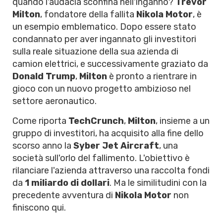
quando l'audacia sconfina nell'inganno?
Trevor
Milton
, fondatore della fallita
Nikola Motor
, è
un esempio emblematico. Dopo essere stato
condannato per aver ingannato gli investitori
sulla reale situazione della sua azienda di
camion elettrici, e successivamente graziato da
Donald Trump
,
Milton
è pronto a rientrare in
gioco con un nuovo progetto ambizioso nel
settore aeronautico.
Come riporta
TechCrunch
,
Milton
, insieme a un
gruppo di investitori, ha acquisito alla fine dello
scorso anno la
Syber Jet Aircraft
, una
società sull'orlo del fallimento. L'obiettivo è
rilanciare l'azienda attraverso una raccolta fondi
da
1 miliardo di dollari
. Ma le similitudini con la
precedente avventura di
Nikola Motor
non
finiscono qui.