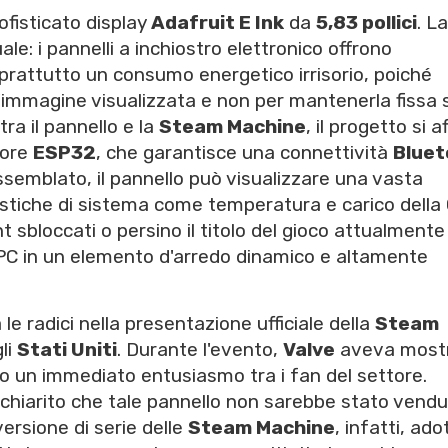
ofisticato display
Adafruit E Ink
da
5,83 pollici
. La
le: i pannelli a inchiostro elettronico offrono
oprattutto un consumo energetico irrisorio, poiché
'immagine visualizzata e non per mantenerla fissa 
ra il pannello e la
Steam Machine
, il progetto si a
lore
ESP32
, che garantisce una connettività
Bluet
ssemblato, il pannello può visualizzare una vasta
tistiche di sistema come temperatura e carico della
t sbloccati o persino il titolo del gioco attualmente
 PC in un elemento d'arredo dinamico e altamente
le radici nella presentazione ufficiale della
Steam
li
Stati Uniti
. Durante l'evento,
Valve
aveva most
do un immediato entusiasmo tra i fan del settore.
 chiarito che tale pannello non sarebbe stato vend
ersione di serie delle
Steam Machine
, infatti, ado