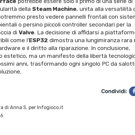
erface
potrebbe essere solo il primo di una serie di
larità della
Steam Machine
, unita alla versatilità 
 potremmo presto vedere pannelli frontali con sistem
ientali o persino piccoli controller secondari per la
accia di
Valve
. La decisione di affidarsi a piattafor
ili come l'
ESP32
dimostra una lungimiranza rara 
rdware e il diritto alla riparazione. In conclusione,
 estetico, ma un manifesto della libertà tecnologi
simi anni, trasformando ogni singolo PC da salott
oluzione.
Condividi:
ra di
Anna S.
per Infogioco.it
26