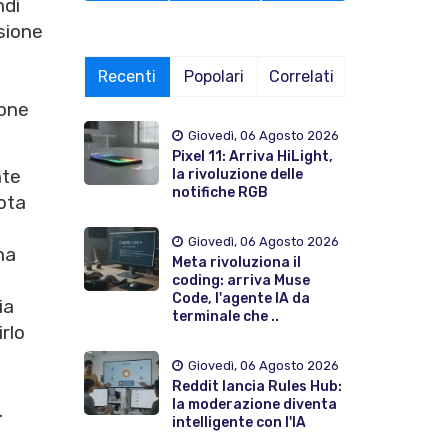
ndi
sione
Recenti
Popolari
Correlati
ione
Giovedì, 06 Agosto 2026
Pixel 11: Arriva HiLight,
nte
la rivoluzione delle
notifiche RGB
ota
Giovedì, 06 Agosto 2026
na
Meta rivoluziona il
coding: arriva Muse
Code, l'agente IA da
ia
terminale che ..
rlo
Giovedì, 06 Agosto 2026
Reddit lancia Rules Hub:
la moderazione diventa
.
intelligente con l'IA