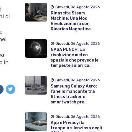
Giovedì, 06 Agosto 2026
di
Rinascita Steam
i di
Machine: Una Mod
Rivoluzionaria con
Ricarica Magnetica
me
nel
Giovedì, 06 Agosto 2026
NASA PUNCH: La
ca
rivoluzione meteo
spaziale che prevede le
o in
tempeste solari co..
Giovedì, 06 Agosto 2026
Samsung Galaxy Aero:
l'anello mancante tra
fitness tracker e
smartwatch pre..
Giovedì, 06 Agosto 2026
App e Privacy: la
trappola silenziosa degli