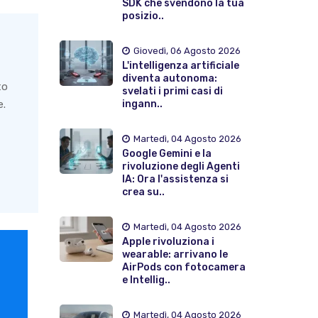
SDK che svendono la tua
posizio..
Giovedì, 06 Agosto 2026
L'intelligenza artificiale
diventa autonoma:
to
svelati i primi casi di
ingann..
e.
Martedì, 04 Agosto 2026
Google Gemini e la
rivoluzione degli Agenti
IA: Ora l'assistenza si
crea su..
Martedì, 04 Agosto 2026
Apple rivoluziona i
wearable: arrivano le
AirPods con fotocamera
e Intellig..
Martedì, 04 Agosto 2026