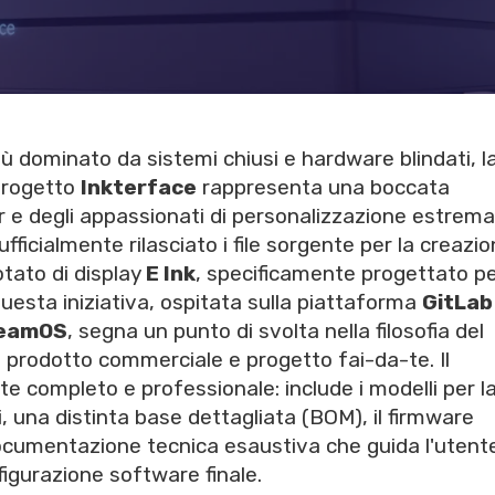
 dominato da sistemi chiusi e hardware blindati, l
 progetto
Inkterface
rappresenta una boccata
 e degli appassionati di personalizzazione estrema
fficialmente rilasciato i file sorgente per la creazio
tato di display
E Ink
, specificamente progettato pe
Questa iniziativa, ospitata sulla piattaforma
GitLab
eamOS
, segna un punto di svolta nella filosofia del
a prodotto commerciale e progetto fai-da-te. Il
completo e professionale: include i modelli per l
, una distinta base dettagliata (BOM), il firmware
cumentazione tecnica esaustiva che guida l'utent
nfigurazione software finale.