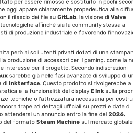
tato per essere rimosso e sostituito in pochi seco
 che oggi appare chiaramente propedeutica alla diffu
il rilascio dei file su
GitLab
, la visione di
Valve
 tecnologiche affinché sia la community stessa a
osti di produzione industriale e favorendo l'innovaz
mita però ai soli utenti privati dotati di una stampa
lla produzione di accessori per il gaming, come la n
e interesse per il progetto. Secondo indiscrezioni
aux
sarebbe già nelle fasi avanzate di sviluppo di u
a di
Inkterface
. Questo prodotto si rivolgerebbe a
stetica e la funzionalità del display
E Ink
sulla propr
e tecniche o l'attrezzatura necessaria per costrui
a trapelati dettagli ufficiali su prezzi e date di
ito attendersi un annuncio entro la fine del
2026
,
so del formato
Steam Machine
sul mercato globale