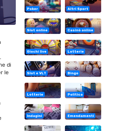
Poker
Altri Sport
Slot online
Casinò online
a
Giochi live
Lotterie
.
ne di
r le
Slot e VLT
Bingo
Lotterie
Politica
a
Indagini
Emendamenti
e