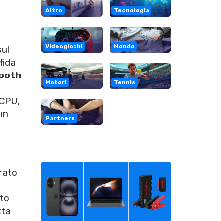
Altro
Tecnologia
Videogiochi
Mondo
sul
ffida
ooth
Motori
Tennis
 CPU,
 in
Partners
rato
uto
tta