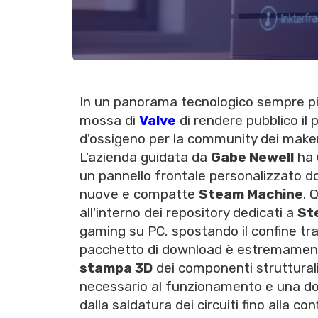
In un panorama tecnologico sempre più
mossa di
Valve
di rendere pubblico il
d'ossigeno per la community dei maker
L'azienda guidata da
Gabe Newell
ha u
un pannello frontale personalizzato do
nuove e compatte
Steam Machine
. 
all'interno dei repository dedicati a
St
gaming su PC, spostando il confine tr
pacchetto di download è estremamente 
stampa 3D
dei componenti strutturali
necessario al funzionamento e una do
dalla saldatura dei circuiti fino alla co