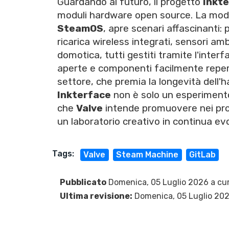
Guardando al futuro, il progetto
Inkt
moduli hardware open source. La modu
SteamOS
, apre scenari affascinanti:
ricarica wireless integrati, sensori amb
domotica, tutti gestiti tramite l'interf
aperte e componenti facilmente reperib
settore, che premia la longevità dell'ha
Inkterface
non è solo un esperimento
che
Valve
intende promuovere nei pros
un laboratorio creativo in continua ev
Tags:
Valve
Steam Machine
GitLab
Pubblicato
Domenica, 05 Luglio 2026 a cu
Ultima revisione:
Domenica, 05 Luglio 20