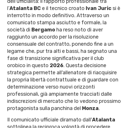
dell'ufficialità: il rapporto professionale tra
l’
Atalanta BC
e il tecnico croato
Ivan Juric
si è
interrotto in modo definitivo. Attraverso un
comunicato stampa asciutto e formale, la
società di
Bergamo
ha reso noto di aver
raggiunto un accordo per la risoluzione
consensuale del contratto, ponendo fine a un
legame che, pur tra alti e bassi, ha segnato una
fase di transizione significativa per il club
orobico in questo
2026
. Questa decisione
strategica permette all'allenatore di riacquisire
la propria libertà contrattuale e di guardare con
determinazione verso nuovi orizzonti
professionali, già ampiamente tracciati dalle
indiscrezioni di mercato che lo vedono prossimo
protagonista sulla panchina del
Monza
.
Il comunicato ufficiale diramato dall'
Atalanta
sottolinea la reciproca volontà di procedere