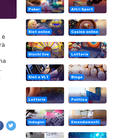
Poker
Altri Sport
Slot online
Casinò online
 è
rà
Giochi live
Lotterie
oma
.
.
Slot e VLT
Bingo
Lotterie
Politica
Indagini
Emendamenti