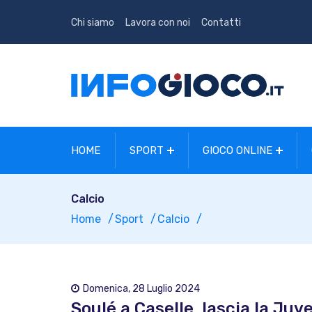
Chi siamo
Lavora con noi
Contatti
HOME
SPORT
GIOCO ONLINE
Calcio
Home
Sport
Calcio
Domenica, 28 Luglio 2024
Soulé a Caselle, lascia la Juv