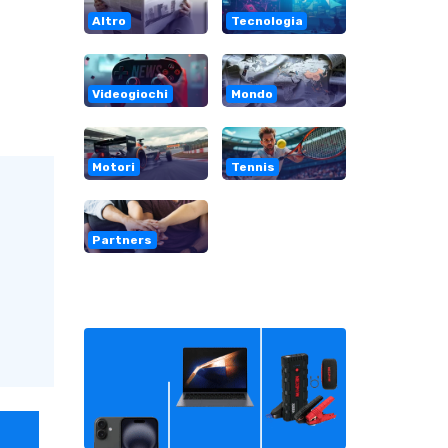
Altro
Tecnologia
Videogiochi
Mondo
Motori
Tennis
Partners