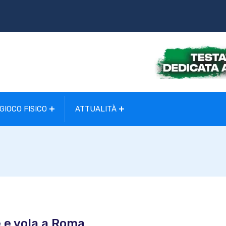
GIOCO FISICO
ATTUALITÀ
e e vola a Roma