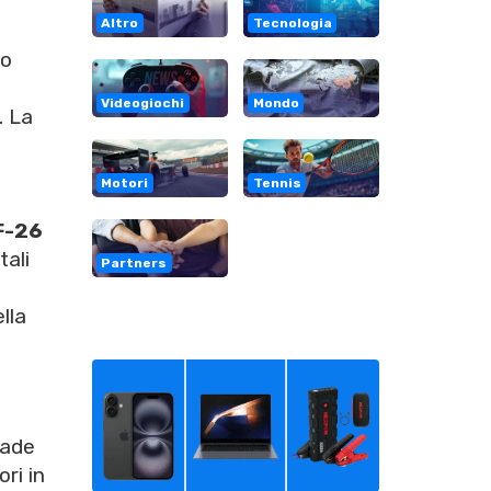
Altro
Tecnologia
co
Videogiochi
Mondo
. La
Motori
Tennis
F-26
tali
Partners
lla
rade
ri in