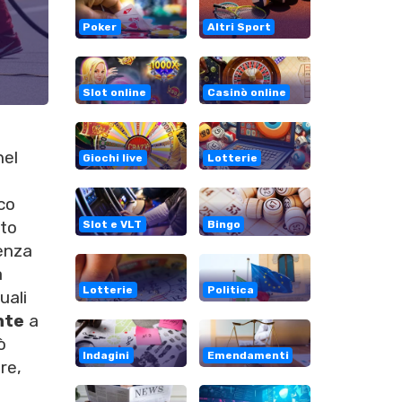
Poker
Altri Sport
Slot online
Casinò online
nel
Giochi live
Lotterie
co
rto
Slot e VLT
Bingo
tenza
a
Lotterie
Politica
uali
nte
a
ò
Indagini
Emendamenti
re,