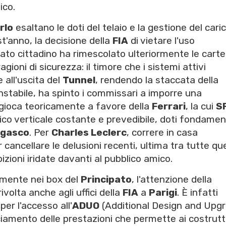
ico.
rlo
esaltano le doti del telaio e la gestione del cari
t'anno, la decisione della
FIA
di vietare l'uso
iato cittadino ha rimescolato ulteriormente le carte
gioni di sicurezza: il timore che i sistemi attivi
 all'uscita del
Tunnel
, rendendo la staccata della
stabile, ha spinto i commissari a imporre una
 gioca teoricamente a favore della
Ferrari
, la cui
S
co verticale costante e prevedibile, doti fondamen
gasco
. Per
Charles Leclerc
, correre in casa
cancellare le delusioni recenti, ultima tra tutte que
bizioni iridate davanti al pubblico amico.
amente nei box del
Principato
, l'attenzione della
ivolta anche agli uffici della
FIA
a
Parigi
. È infatti
per l'accesso all'
ADUO
(Additional Design and Upg
ciamento delle prestazioni che permette ai costrutto