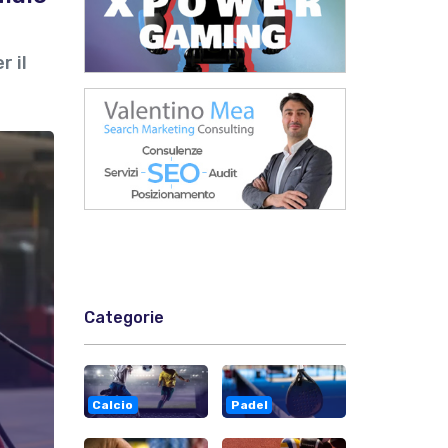
r il
Categorie
Calcio
Padel