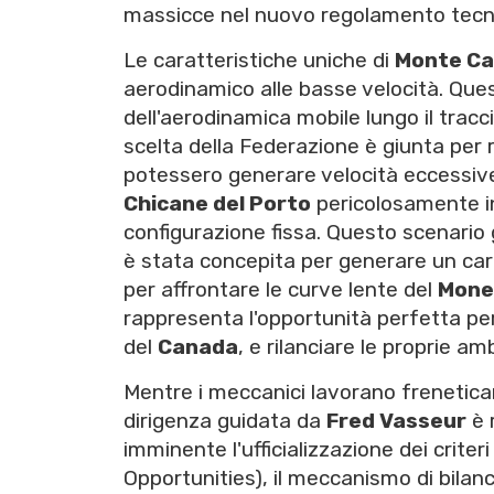
massicce nel nuovo regolamento tecn
Le caratteristiche uniche di
Monte Ca
aerodinamico alle basse velocità. Ques
dell'aerodinamica mobile lungo il tracc
scelta della Federazione è giunta per ra
potessero generare velocità eccessive
Chicane del Porto
pericolosamente in
configurazione fissa. Questo scenario
è stata concepita per generare un cari
per affrontare le curve lente del
Mone
rappresenta l'opportunità perfetta per 
del
Canada
, e rilanciare le proprie am
Mentre i meccanici lavorano frenetic
dirigenza guidata da
Fred Vasseur
è r
imminente l'ufficializzazione dei criteri 
Opportunities), il meccanismo di bilan