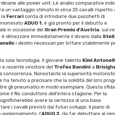
ordinarie alle power unit. Le analisi comparative ind
 un vantaggio stimato in circa 25 cavalli rispetto 
, la
Ferrari
conta di introdurre due pacchetti di
 denominato
ADUO 1
, è già pronto per il debutto e
iale in occasione del
Gran Premio d'Austria
, sul v
vo è dimezzare immediatamente il divario dalla
Stell
anello
i decimi necessari per lottare stabilmente pe
la sola tecnologia. Il giovane talento
Kimi Antonell
e e recente vincitore del
Trofeo Bandini
a
Brisighe
la concorrenza. Nonostante la superiorità motoristi
se ha tenuto a precisare che la solidità del loro prog
stire gli pneumatici in modo esemplare. Questa sfida
me il filo conduttore dell'intera stagione. Per la
ignificherebbe avere la certezza di una base
e i cavalli previsti dai futuri sviluppi. Il piano di
 aggiornamento, l'
ADUO 2
, da far debuttare al rie