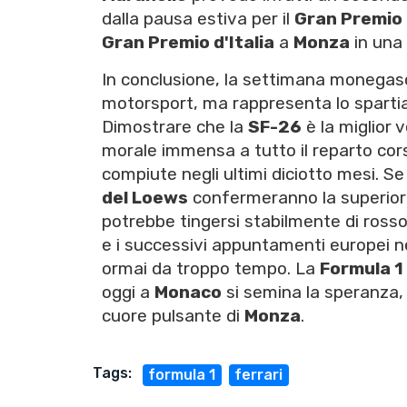
dalla pausa estiva per il
Gran Premio 
Gran Premio d'Italia
a
Monza
in una 
In conclusione, la settimana monegasca
motorsport, ma rappresenta lo spartia
Dimostrare che la
SF-26
è la miglior 
morale immensa a tutto il reparto cor
compiute negli ultimi diciotto mesi. Se 
del Loews
confermeranno la superiorità
potrebbe tingersi stabilmente di rosso
e i successivi appuntamenti europei ne
ormai da troppo tempo. La
Formula 1
oggi a
Monaco
si semina la speranza, c
cuore pulsante di
Monza
.
Tags:
formula 1
ferrari