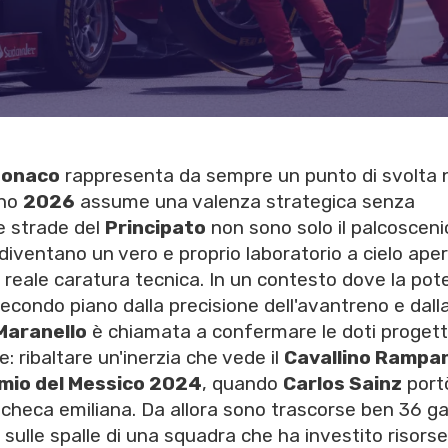
Monaco
rappresenta da sempre un punto di svolta 
nno
2026
assume una valenza strategica senza
Le strade del
Principato
non sono solo il palcosceni
iventano un vero e proprio laboratorio a cielo ape
reale caratura tecnica. In un contesto dove la po
econdo piano dalla precisione dell'avantreno e dall
Maranello
è chiamata a confermare le doti progett
le: ribaltare un'inerzia che vede il
Cavallino Rampa
mio del Messico 2024
, quando
Carlos Sainz
port
acheca emiliana. Da allora sono trascorse ben 36 ga
ulle spalle di una squadra che ha investito risorse