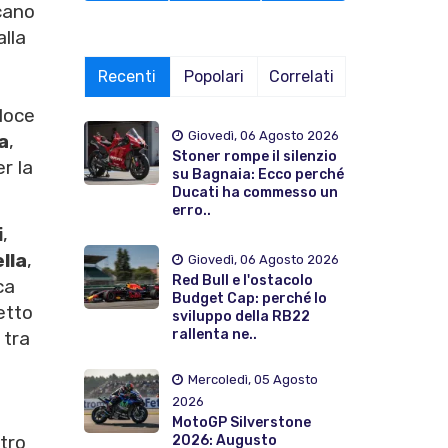
icano
alla
Recenti
Popolari
Correlati
eloce
Giovedì, 06 Agosto 2026
a
,
Stoner rompe il silenzio
r la
su Bagnaia: Ecco perché
Ducati ha commesso un
erro..
i
,
lla
,
Giovedì, 06 Agosto 2026
Red Bull e l'ostacolo
ca
Budget Cap: perché lo
etto
sviluppo della RB22
rallenta ne..
 tra
Mercoledì, 05 Agosto
2026
MotoGP Silverstone
ntro
2026: Augusto