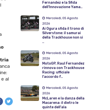
Fernandez e la Sfida
l
dell'Innovazione Yama..
Mercoledì, 05 Agosto
2026
Ai Ogura sfida il trono di
Silverstone: il samurai
a
della Trackhouse non si
..
no
Mercoledì, 05 Agosto
2026
tria
MotoGP, Raul Fernandez
manca
rinnova con Trackhouse
ine:
Racing: ufficiale
l'accordo f..
e al
Mercoledì, 05 Agosto
2026
McLaren e la danza della
Macarena: il dietro le
quinte dell'ala