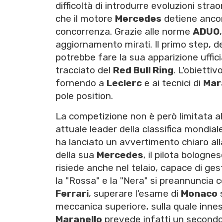
difficoltà di introdurre evoluzioni stra
che il motore
Mercedes
detiene ancora
concorrenza. Grazie alle norme
ADUO
aggiornamento mirati. Il primo step,
potrebbe fare la sua apparizione uffic
tracciato del
Red Bull Ring
. L'obietti
fornendo a
Leclerc
e ai tecnici di
Mar
pole position.
La competizione non è però limitata al
attuale leader della classifica mondial
ha lanciato un avvertimento chiaro al
della sua
Mercedes
, il pilota bologne
risiede anche nel telaio, capace di ge
la "Rossa" e la "Nera" si preannuncia co
Ferrari
, superare l'esame di
Monaco
s
meccanica superiore, sulla quale innestar
Maranello
prevede infatti un secondo