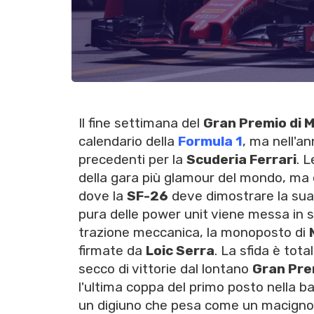
Il fine settimana del
Gran Premio di 
calendario della
Formula 1
, ma nell'a
precedenti per la
Scuderia Ferrari
. 
della gara più glamour del mondo, ma d
dove la
SF-26
deve dimostrare la sua 
pura delle power unit viene messa in s
trazione meccanica, la monoposto di
firmate da
Loic Serra
. La sfida è tota
secco di vittorie dal lontano
Gran Pre
l'ultima coppa del primo posto nella b
un digiuno che pesa come un macigno s