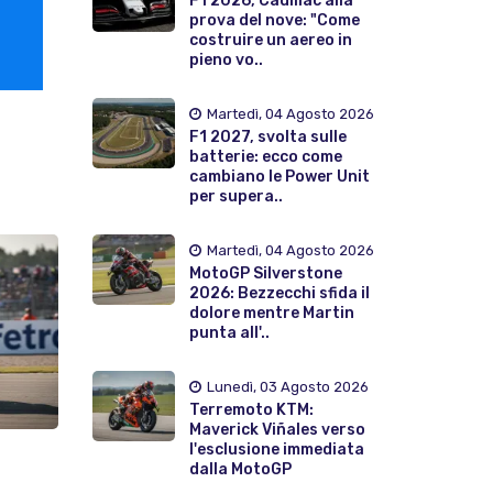
F1 2026, Cadillac alla
prova del nove: "Come
costruire un aereo in
pieno vo..
Martedì, 04 Agosto 2026
F1 2027, svolta sulle
batterie: ecco come
cambiano le Power Unit
per supera..
Martedì, 04 Agosto 2026
MotoGP Silverstone
2026: Bezzecchi sfida il
dolore mentre Martin
punta all'..
Lunedì, 03 Agosto 2026
Terremoto KTM:
Maverick Viñales verso
l'esclusione immediata
dalla MotoGP