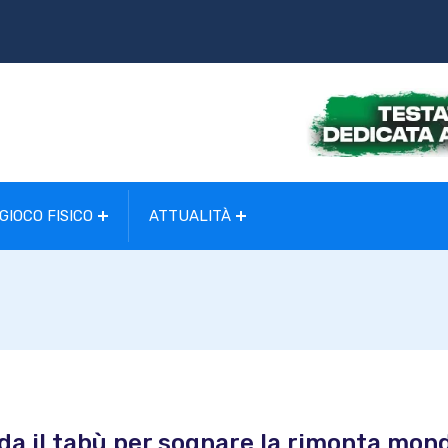
GIOCO FISICO
ATTUALITÀ
ida il tabù per sognare la rimonta mon