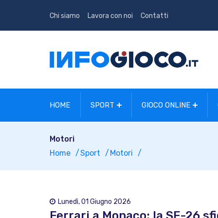
Chi siamo
Lavora con noi
Contatti
HOME
SPORT
GIOCO ONLINE
Motori
Home
Sport
Motori
Lunedì, 01 Giugno 2026
Ferrari a Monaco: la SF-26 sf