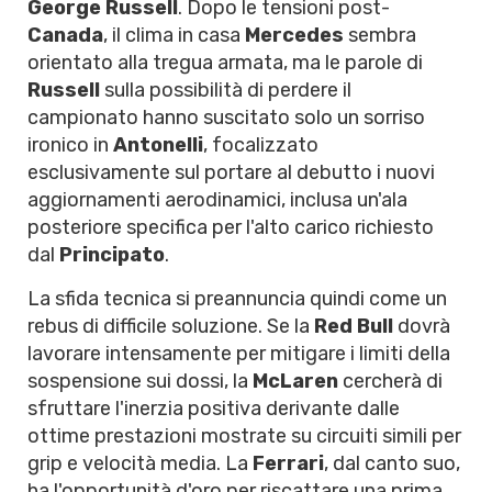
George Russell
. Dopo le tensioni post-
Canada
, il clima in casa
Mercedes
sembra
orientato alla tregua armata, ma le parole di
Russell
sulla possibilità di perdere il
campionato hanno suscitato solo un sorriso
ironico in
Antonelli
, focalizzato
esclusivamente sul portare al debutto i nuovi
aggiornamenti aerodinamici, inclusa un'ala
posteriore specifica per l'alto carico richiesto
dal
Principato
.
La sfida tecnica si preannuncia quindi come un
rebus di difficile soluzione. Se la
Red Bull
dovrà
lavorare intensamente per mitigare i limiti della
sospensione sui dossi, la
McLaren
cercherà di
sfruttare l'inerzia positiva derivante dalle
ottime prestazioni mostrate su circuiti simili per
grip e velocità media. La
Ferrari
, dal canto suo,
ha l'opportunità d'oro per riscattare una prima