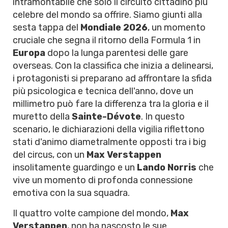
intramontabile che solo il circuito cittadino più
celebre del mondo sa offrire. Siamo giunti alla
sesta tappa del
Mondiale 2026
, un momento
cruciale che segna il ritorno della Formula 1 in
Europa
dopo la lunga parentesi delle gare
overseas. Con la classifica che inizia a delinearsi,
i protagonisti si preparano ad affrontare la sfida
più psicologica e tecnica dell'anno, dove un
millimetro può fare la differenza tra la gloria e il
muretto della
Sainte-Dévote
. In questo
scenario, le dichiarazioni della vigilia riflettono
stati d'animo diametralmente opposti tra i big
del circus, con un
Max Verstappen
insolitamente guardingo e un
Lando Norris
che
vive un momento di profonda connessione
emotiva con la sua squadra.
Il quattro volte campione del mondo,
Max
Verstappen
, non ha nascosto le sue