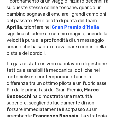
il coronamento di un viaggio iniziato decenni fa
su queste stesse colline toscane, quando un
bambino sognava di emulare i grandi campioni
del passato. Per il pilota di punta del team
Aprilia
, trionfare nel
Gran Premio d’Italia
significa chiudere un cerchio magico, unendo la
velocità pura alla profondità di un messaggio
umano che ha saputo travalicare i confini della
pista e dei cordoli.
La gara è stata un vero capolavoro di gestione
tattica e sensibilità meccanica, doti che nel
motociclismo contemporaneo fanno la
differenza tra un ottimo pilota e un fuoriclasse.
Fin dalle prime fasi del Gran Premio,
Marco
Bezzecchi
ha dimostrato una maturità
superiore, scegliendo lucidamente di non
forzare immediatamente il sorpasso su un
arrembante
Francesco Bagnaia
. La strategia