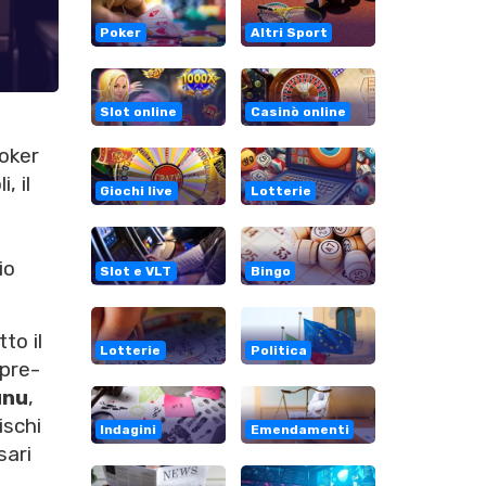
Poker
Altri Sport
Slot online
Casinò online
poker
, il
Giochi live
Lotterie
io
Slot e VLT
Bingo
to il
Lotterie
Politica
 pre-
unu
,
ischi
Indagini
Emendamenti
sari