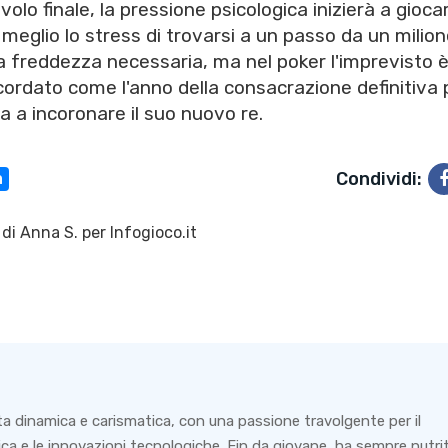
tavolo finale, la pressione psicologica inizierà a gioca
meglio lo stress di trovarsi a un passo da un milion
 freddezza necessaria, ma nel poker l'imprevisto 
cordato come l'anno della consacrazione definitiva 
 a incoronare il suo nuovo re.
Condividi:
a
 di
Anna S.
per Infogioco.it
ta dinamica e carismatica, con una passione travolgente per il
ca e le innovazioni tecnologiche. Fin da giovane, ha sempre nutri