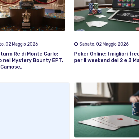
o, 02 Maggio 2026
Sabato, 02 Maggio 2026
turm Re di Monte Carlo:
Poker Online: I migliori free
o nel Mystery Bounty EPT,
per il weekend del 2 e 3 M
 Camosc..