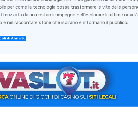
bile per come la tecnologia possa trasformare le vite delle person
ratterizzata da un costante impegno nell'esplorare le ultime novità
 e nel raccontare storie che ispirano e informano il pubblico.
coli di Anna S.