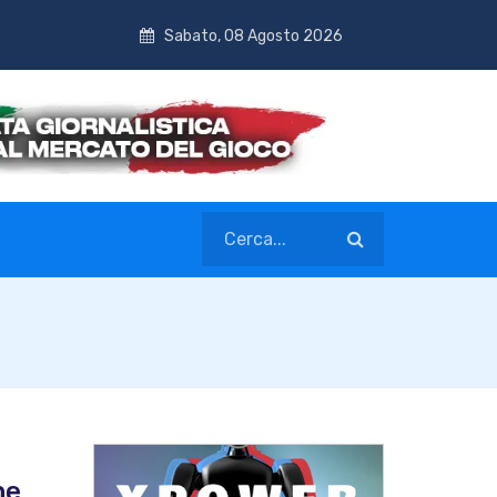
Sabato, 08 Agosto 2026
ne