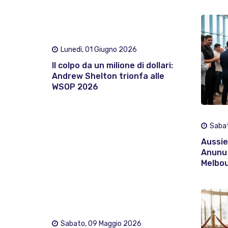
Lunedì, 01 Giugno 2026
Il colpo da un milione di dollari:
Andrew Shelton trionfa alle
WSOP 2026
Sabat
Aussie
Anunu 
Melbo
Sabato, 09 Maggio 2026