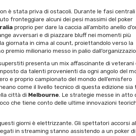
on è stata priva di ostacoli. Durante le fasi centrali
uto fronteggiare alcuni dei pesi massimi del poker
ralia
proprio per dare la caccia all'ambito anello d'o
range avversari e di piazzare bluff nei momenti più
a giornata in cima al count, proiettandolo verso la
imo premio milionario messo in palio dall'organizzazi
i superstiti presenta un mix affascinante di veterani
composto da talenti provenienti da ogni angolo del m
ero e proprio campionato del mondo dell'emisfero
ineano come il livello tecnico di questa edizione sia t
lla città di
Melbourne
. Le strategie messe in atto 
oco che tiene conto delle ultime innovazioni teoric
questi giorni è elettrizzante. Gli spettatori accorsi al
llegati in streaming stanno assistendo a un poker di