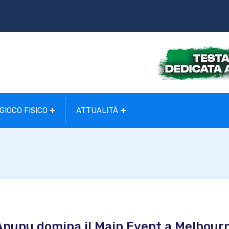
GIOCO FISICO
ATTUALITÀ
 Anunu domina il Main Event a Melbour