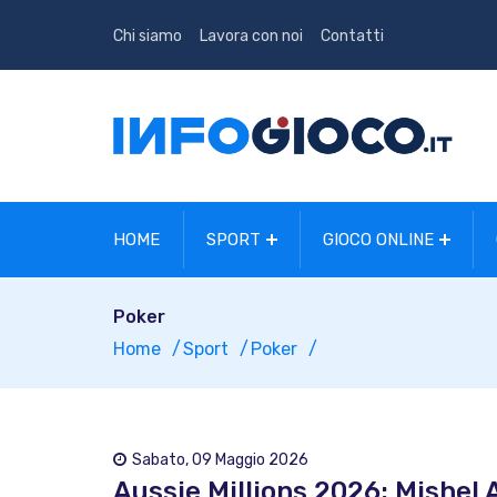
Chi siamo
Lavora con noi
Contatti
HOME
SPORT
GIOCO ONLINE
Poker
Home
Sport
Poker
Sabato, 09 Maggio 2026
Aussie Millions 2026: Mishel