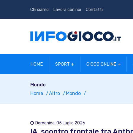
Chi siamo
Lavora con noi
Contatti
HOME
SPORT
GIOCO ONLINE
Mondo
Home
Altro
Mondo
Domenica, 05 Luglio 2026
IA, scontro frontale tra Anthr