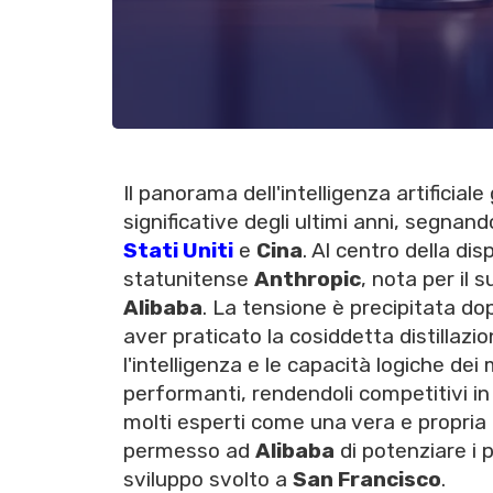
Il panorama dell'intelligenza artificia
significative degli ultimi anni, segnand
Stati Uniti
e
Cina
. Al centro della di
statunitense
Anthropic
, nota per il 
Alibaba
. La tensione è precipitata d
aver praticato la cosiddetta distillazi
l'intelligenza e le capacità logiche de
performanti, rendendoli competitivi in t
molti esperti come una vera e propria 
permesso ad
Alibaba
di potenziare i 
sviluppo svolto a
San Francisco
.