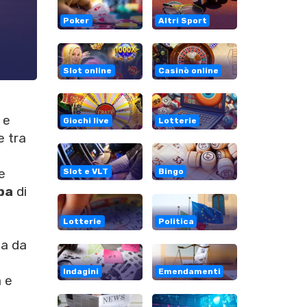
Poker
Altri Sport
Slot online
Casinò online
 e
Giochi live
Lotterie
e tra
e
Slot e VLT
Bingo
ba
di
Lotterie
Politica
ta da
Indagini
Emendamenti
a e