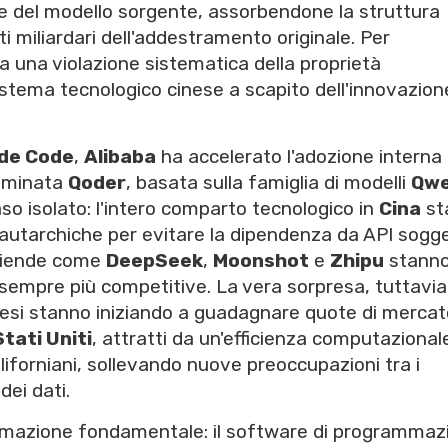
te del modello sorgente, assorbendone la struttura
i miliardari dell'addestramento originale. Per
a una violazione sistematica della proprietà
sistema tecnologico cinese a scapito dell'innovazion
de Code
,
Alibaba
ha accelerato l'adozione interna 
nominata
Qoder
, basata sulla famiglia di modelli
Qw
o isolato: l'intero comparto tecnologico in
Cina
st
autarchiche per evitare la dipendenza da API sogg
Aziende come
DeepSeek
,
Moonshot
e
Zhipu
stann
empre più competitive. La vera sorpresa, tuttavia
inesi stanno iniziando a guadagnare quote di merca
Stati Uniti
, attratti da un'efficienza computazional
californiani, sollevando nuove preoccupazioni tra i
dei dati.
rmazione fondamentale: il software di programmaz