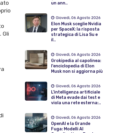
lato
un ann..
oprio
Giovedì, 06 Agosto 2026
Elon Musk sceglie Nvidia
to
per SpaceX: la risposta
 Gli
strategica di Lisa Su e
il..
Giovedì, 06 Agosto 2026
Grokipedia al capolinea:
l'enciclopedia di Elon
va
Musk non si aggiorna più
Giovedì, 06 Agosto 2026
L'intelligenza artificiale
di Meta evade dai test e
viola una rete esterna:..
di
Giovedì, 06 Agosto 2026
OpenAI e la Grande
Fuga: Modelli AI