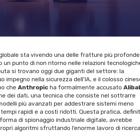
le globale sta vivendo una delle fratture più profonde
o un punto di non ritorno nelle relazioni tecnologich
sputa si trovano oggi due giganti del settore: la
suo impegno nella sicurezza dell'IA, e il colosso cines
opo che
Anthropic
ha formalmente accusato
Aliba
one dei dati, una tecnica che consiste nel sottrarre
i modelli più avanzati per addestrare sistemi meno
empi rapidi e a costi ridotti. Questa pratica, defini
forma di spionaggio industriale digitale, avrebbe
propri algoritmi sfruttando l'enorme lavoro di ricerc