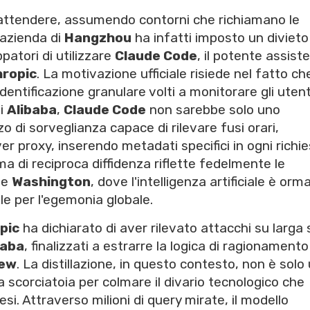
 attendere, assumendo contorni che richiamano le
'azienda di
Hangzhou
ha infatti imposto un divieto
patori di utilizzare
Claude Code
, il potente assist
ropic
. La motivazione ufficiale risiede nel fatto che
ntificazione granulare volti a monitorare gli utent
di
Alibaba
,
Claude Code
non sarebbe solo uno
 di sorveglianza capace di rilevare fusi orari,
rver proxy, inserendo metadati specifici in ogni richi
ma di reciproca diffidenza riflette fedelmente le
e
Washington
, dove l'intelligenza artificiale è orma
le per l'egemonia globale.
pic
ha dichiarato di aver rilevato attacchi su larga 
baba
, finalizzati a estrarre la logica di ragionamento
iew
. La distillazione, in questo contesto, non è solo
a scorciatoia per colmare il divario tecnologico che
esi. Attraverso milioni di query mirate, il modello