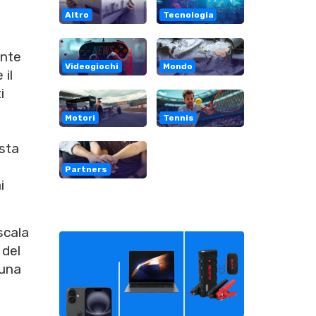
Altro
Tecnologia
ente
Videogiochi
Mondo
 il
i
Motori
Tennis
esta
Partners
i
scala
 del
 una