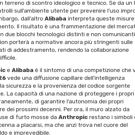
 terreno di scontro ideologico e tecnico. Se da un 
rolli sull'ambiente utente per prevenire l'uso impr
mbargo, dall'altro
Alibaba
interpreta queste misure
ento. Il risultato è una frammentazione del merca
in due blocchi tecnologici distinti e non comunicanti.
on porterà a normative ancora più stringenti sulle
 dati di addestramento, rendendo la collaborazione
ficile.
ic
e
Alibaba
è il sintomo di una competizione che 
26
vede una diffusione capillare dell'intelligenza
, la sicurezza e la provenienza del codice sorgente
e. La capacità di una nazione di proteggere i propri
oraneamente, di garantire l'autonomia dei propri
tere dei prossimi decenni. Per ora, il muro alzato da
use di furto mosse da
Anthropic
restano i simboli 
enna a placarsi, ma che anzi trova nel cuore del
do e imprevedibile.