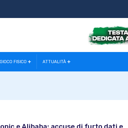
GIOCO FISICO
ATTUALITÀ
opic e Alibaba: accuse di furto dati e