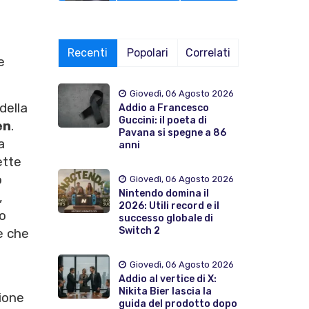
Recenti
Popolari
Correlati
e
Giovedì, 06 Agosto 2026
della
Addio a Francesco
Guccini: il poeta di
en
.
Pavana si spegne a 86
a
anni
ette
o
Giovedì, 06 Agosto 2026
Nintendo domina il
,
2026: Utili record e il
to
successo globale di
Switch 2
e che
Giovedì, 06 Agosto 2026
Addio al vertice di X:
Nikita Bier lascia la
ione
guida del prodotto dopo