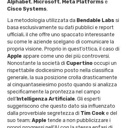
Alphabet
,
Microsoft
,
Meta Platforms
e
Cisco Systems
.
La metodologia utilizzata da
Bendable Labs
si
basa esclusivamente su dati pubblici e report
ufficiali, il che offre uno spaccato interessante
su come le aziende scelgano di comunicare la
propria visione. Proprio in quest'ottica, il caso di
Apple
appare come uno dei più controversi.
Nonostante la società di
Cupertino
occupi un
rispettabile dodicesimo posto nella classifica
generale, la sua posizione crolla drasticamente
al cinquantaseiesimo posto quando si analizza
specificamente la prontezza nel campo
dell’
Intelligenza Artificiale
. Gli esperti
suggeriscono che questo dato sia influenzato
dalla proverbiale segretezza di
Tim Cook
e del
suo team;
Apple
tende a non pubblicizzare i
propri progressi nell'AI con la stessa enfasi di