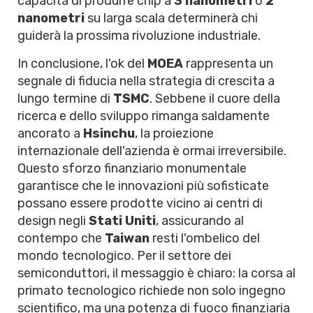
capacità di produrre chip a
3 nanometri
o
2
nanometri
su larga scala determinerà chi
guiderà la prossima rivoluzione industriale.
In conclusione, l'ok del
MOEA
rappresenta un
segnale di fiducia nella strategia di crescita a
lungo termine di
TSMC
. Sebbene il cuore della
ricerca e dello sviluppo rimanga saldamente
ancorato a
Hsinchu
, la proiezione
internazionale dell'azienda è ormai irreversibile.
Questo sforzo finanziario monumentale
garantisce che le innovazioni più sofisticate
possano essere prodotte vicino ai centri di
design negli
Stati Uniti
, assicurando al
contempo che
Taiwan
resti l'ombelico del
mondo tecnologico. Per il settore dei
semiconduttori, il messaggio è chiaro: la corsa al
primato tecnologico richiede non solo ingegno
scientifico, ma una potenza di fuoco finanziaria