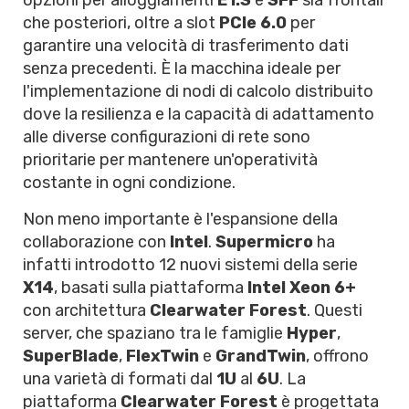
opzioni per alloggiamenti
E1.S
e
SFF
sia frontali
che posteriori, oltre a slot
PCIe 6.0
per
garantire una velocità di trasferimento dati
senza precedenti. È la macchina ideale per
l'implementazione di nodi di calcolo distribuito
dove la resilienza e la capacità di adattamento
alle diverse configurazioni di rete sono
prioritarie per mantenere un'operatività
costante in ogni condizione.
Non meno importante è l'espansione della
collaborazione con
Intel
.
Supermicro
ha
infatti introdotto 12 nuovi sistemi della serie
X14
, basati sulla piattaforma
Intel Xeon 6+
con architettura
Clearwater Forest
. Questi
server, che spaziano tra le famiglie
Hyper
,
SuperBlade
,
FlexTwin
e
GrandTwin
, offrono
una varietà di formati dal
1U
al
6U
. La
piattaforma
Clearwater Forest
è progettata