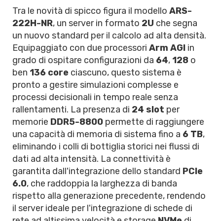
Tra le novità di spicco figura il modello
ARS-
222H-NR
, un server in formato
2U
che segna
un nuovo standard per il calcolo ad alta densità.
Equipaggiato con due processori
Arm AGI
in
grado di ospitare configurazioni da
64
,
128
o
ben
136 core
ciascuno, questo sistema è
pronto a gestire simulazioni complesse e
processi decisionali in tempo reale senza
rallentamenti. La presenza di
24 slot
per
memorie
DDR5-8800
permette di raggiungere
una capacità di memoria di sistema fino a
6 TB
,
eliminando i colli di bottiglia storici nei flussi di
dati ad alta intensità. La connettività è
garantita dall'integrazione dello standard
PCIe
6.0
, che raddoppia la larghezza di banda
rispetto alla generazione precedente, rendendo
il server ideale per l'integrazione di schede di
rete ad altissima velocità e storage
NVMe
di