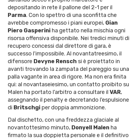
depositando in rete il pallone del 2-1 per il
Parma
. Con lo spettro di una sconfitta che
avrebbe compromesso i piani europei,
Gian
Piero Gasperini
ha gettato nella mischia ogni
risorsa offensiva disponibile. Nei tredici minuti di
recupero concessi dal direttore di gara, è
successo l'impossibile. Al novantatreesimo, il
difensore
Devyne Rensch
si è proiettato in
avanti trovando la zampata del pareggio su una
palla vagante in area di rigore. Ma non era finita
qui: al novantaseiesimo, un contatto proibito su
Malen ha portato l'arbitro a consultare il
VAR
,
assegnando il penalty e decretando l'espulsione
di
Britschgi
per doppia ammonizione.
Dal dischetto, con una freddezza glaciale al
novantottesimo minuto,
Donyell Malen
ha
firmato la sua doppietta personale e il definitivo