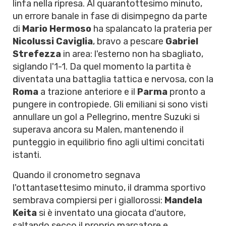
linfa nella ripresa. Al quarantottesimo minuto,
un errore banale in fase di disimpegno da parte
di
Mario Hermoso
ha spalancato la prateria per
Nicolussi Caviglia
, bravo a pescare
Gabriel
Strefezza
in area: l'esterno non ha sbagliato,
siglando l'1-1. Da quel momento la partita è
diventata una battaglia tattica e nervosa, con la
Roma
a trazione anteriore e il
Parma
pronto a
pungere in contropiede. Gli emiliani si sono visti
annullare un gol a Pellegrino, mentre Suzuki si
superava ancora su Malen, mantenendo il
punteggio in equilibrio fino agli ultimi concitati
istanti.
Quando il cronometro segnava
l'ottantasettesimo minuto, il dramma sportivo
sembrava compiersi per i giallorossi:
Mandela
Keita
si è inventato una giocata d'autore,
saltando secco il proprio marcatore e