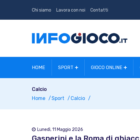
Chi siamo
Lavora con noi
Contatti
HOME
SPORT
GIOCO ONLINE
Calcio
Home
Sport
Calcio
Lunedì, 11 Maggio 2026
Gasperini e la Roma di ghiacci