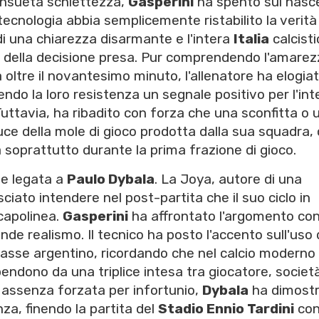
consueta schiettezza,
Gasperini
ha spento sul nasc
ecnologia abbia semplicemente ristabilito la verità
di una chiarezza disarmante e l'intera
Italia
calcisti
a della decisione presa. Pur comprendendo l'amarez
oltre il novantesimo minuto, l'allenatore ha elogiat
nendo la loro resistenza un segnale positivo per l'int
Tuttavia, ha ribadito con forza che una sconfitta o 
luce della mole di gioco prodotta dalla sua squadra,
a soprattutto durante la prima frazione di gioco.
ne legata a
Paulo Dybala
. La Joya, autore di una
ciato intendere nel post-partita che il suo ciclo in
capolinea.
Gasperini
ha affrontato l'argomento co
e realismo. Il tecnico ha posto l'accento sull'uso 
lasse argentino, ricordando che nel calcio moderno 
endono da una triplice intesa tra giocatore, societ
i assenza forzata per infortunio,
Dybala
ha dimost
za, finendo la partita del
Stadio Ennio Tardini
con