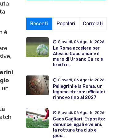
luta
lta
Recenti
Popolari
Correlati
n è
Giovedì, 06 Agosto 2026
are
La Roma accelera per
Alessio Cacciamani: il
sive,
muro di Urbano Cairo e
le cifre..
erini
gio
Giovedì, 06 Agosto 2026
Pellegrini e la Roma, un
n un
legame eterno: ufficiale il
rinnovo fino al 2027
 La
Giovedì, 06 Agosto 2026
match
Caos Cagliari-Esposito:
denunce legali e veleni,
la rottura tra club e
gioc..