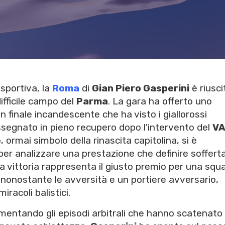
 sportiva, la
Roma
di
Gian Piero Gasperini
è riusci
ifficile campo del
Parma
. La gara ha offerto uno
un finale incandescente che ha visto i giallorossi
 assegnato in pieno recupero dopo l'intervento del
V
 ormai simbolo della rinascita capitolina, si è
per analizzare una prestazione che definire soffert
la vittoria rappresenta il giusto premio per una squ
 nonostante le avversità e un portiere avversario,
racoli balistici.
entando gli episodi arbitrali che hanno scatenato 