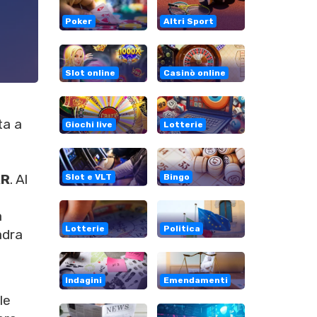
Poker
Altri Sport
Slot online
Casinò online
ta a
Giochi live
Lotterie
AR
. Al
Slot e VLT
Bingo
a
Lotterie
Politica
adra
Indagini
Emendamenti
le