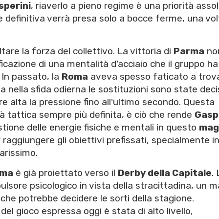
sperini
, riaverlo a pieno regime è una priorità asso
one definitiva verrà presa solo a bocce ferme, una vo
ltare la forza del collettivo. La vittoria di
Parma
no
ficazione di una mentalità d'acciaio che il gruppo ha
 In passato, la
Roma
aveva spesso faticato a trov
a nella sfida odierna le sostituzioni sono state deci
 alta la pressione fino all'ultimo secondo. Questa
tà tattica sempre più definita, è ciò che rende
Gasp
stione delle energie fisiche e mentali in questo
mag
 raggiungere gli obiettivi prefissati, specialmente i
arissimo.
ma
è già proiettato verso il
Derby della Capitale
.
lsore psicologico in vista della stracittadina, un 
che potrebbe decidere le sorti della stagione.
l gioco espressa oggi è stata di alto livello,