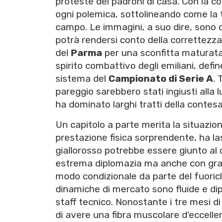
proteste dei padroni di casa. Con la 
ogni polemica, sottolineando come la t
campo. Le immagini, a suo dire, sono 
potrà rendersi conto della correttezz
del
Parma
per una sconfitta maturata 
spirito combattivo degli emiliani, defi
sistema del
Campionato di Serie A
. 
pareggio sarebbero stati ingiusti alla 
ha dominato larghi tratti della contes
Un capitolo a parte merita la situazio
prestazione fisica sorprendente, ha las
giallorosso potrebbe essere giunto al 
estrema diplomazia ma anche con grand
modo condizionale da parte del fuoric
dinamiche di mercato sono fluide e dip
staff tecnico. Nonostante i tre mesi d
di avere una fibra muscolare d'eccellen