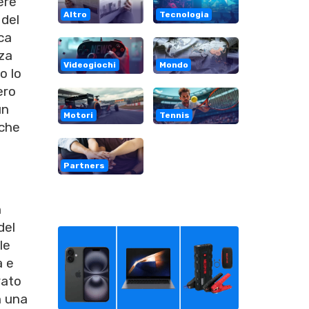
ere
Altro
Tecnologia
 del
ca
za
Videogiochi
Mondo
o lo
ero
un
Motori
Tennis
 che
Partners
n
del
le
à e
rato
 una