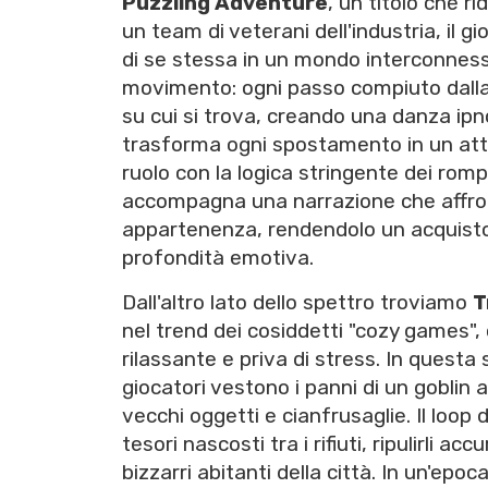
Puzzling Adventure
, un titolo che r
un team di veterani dell'industria, il g
di se stessa in un mondo interconnesso 
movimento: ogni passo compiuto dalla p
su cui si trova, creando una danza ipn
trasforma ogni spostamento in un atto 
ruolo con la logica stringente dei rompi
accompagna una narrazione che affronta
appartenenza, rendendolo un acquisto
profondità emotiva.
Dall'altro lato dello spettro troviamo
T
nel trend dei cosiddetti "cozy games", 
rilassante e priva di stress. In quest
giocatori vestono i panni di un goblin
vecchi oggetti e cianfrusaglie. Il loop
tesori nascosti tra i rifiuti, ripulirli a
bizzarri abitanti della città. In un'e