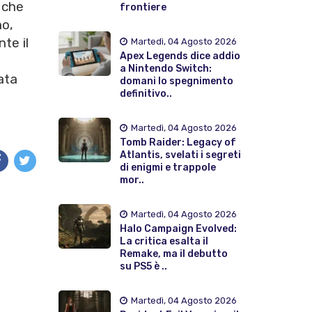
 che
frontiere
no,
te il
Martedì, 04 Agosto 2026
Apex Legends dice addio
a Nintendo Switch:
ata
domani lo spegnimento
definitivo..
Martedì, 04 Agosto 2026
Tomb Raider: Legacy of
Atlantis, svelati i segreti
di enigmi e trappole
mor..
Martedì, 04 Agosto 2026
Halo Campaign Evolved:
La critica esalta il
Remake, ma il debutto
su PS5 è ..
Martedì, 04 Agosto 2026