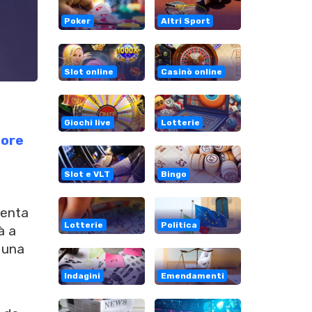
Poker
Altri Sport
Slot online
Casinò online
Giochi live
Lotterie
tore
Slot e VLT
Bingo
senta
Lotterie
Politica
à a
e una
Indagini
Emendamenti