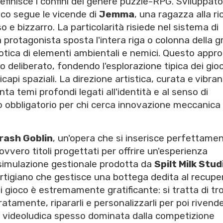
idefinisce i confini del genere puzzle-RPG. Sviluppat
ioco segue le vicende di
Jemma
, una ragazza alla ri
e bizzarro. La particolarità risiede nel sistema di
rotagonista sposta l'intera riga o colonna della gr
otica di elementi ambientali e nemici. Questo appro
deliberato, fondendo l'esplorazione tipica dei gioc
capi spaziali. La direzione artistica, curata e vibran
 temi profondi legati all'identità e al senso di
 obbligatorio per chi cerca innovazione meccanica
rash Goblin
, un'opera che si inserisce perfettame
ovvero titoli progettati per offrire un'esperienza
a simulazione gestionale prodotta da
Spilt Milk Stud
 artigiano che gestisce una bottega dedita al recupe
 di gioco è estremamente gratificante: si tratta di tr
ccuratamente, ripararli e personalizzarli per poi rivender
poca videoludica spesso dominata dalla competizione