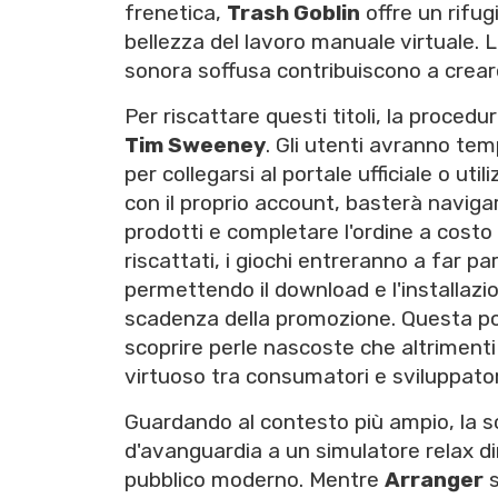
frenetica,
Trash Goblin
offre un rifugi
bellezza del lavoro manuale virtuale. L
sonora soffusa contribuiscono a creare 
Per riscattare questi titoli, la proced
Tim Sweeney
. Gli utenti avranno te
per collegarsi al portale ufficiale o uti
con il proprio account, basterà navigar
prodotti e completare l'ordine a costo
riscattati, i giochi entreranno a far p
permettendo il download e l'installaz
scadenza della promozione. Questa poli
scoprire perle nascoste che altrimen
virtuoso tra consumatori e sviluppator
Guardando al contesto più ampio, la s
d'avanguardia a un simulatore relax di
pubblico moderno. Mentre
Arranger
s