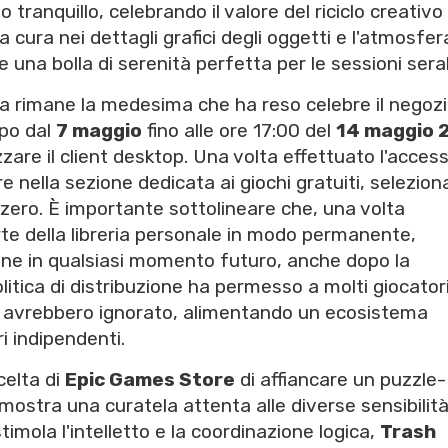
o tranquillo, celebrando il valore del riciclo creativo 
a cura nei dettagli grafici degli oggetti e l'atmosfer
una bolla di serenità perfetta per le sessioni seral
ura rimane la medesima che ha reso celebre il negozi
mpo dal
7 maggio
fino alle ore 17:00 del
14 maggio 
lizzare il client desktop. Una volta effettuato l'acces
e nella sezione dedicata ai giochi gratuiti, seleziona
 zero. È importante sottolineare che, una volta
arte della libreria personale in modo permanente,
ione in qualsiasi momento futuro, anche dopo la
tica di distribuzione ha permesso a molti giocatori
ti avrebbero ignorato, alimentando un ecosistema
i indipendenti.
celta di
Epic Games Store
di affiancare un puzzle
mostra una curatela attenta alle diverse sensibilità
timola l'intelletto e la coordinazione logica,
Trash