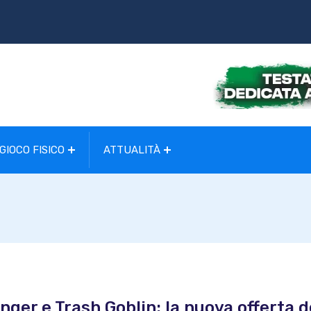
GIOCO FISICO
ATTUALITÀ
ger e Trash Goblin: la nuova offerta d