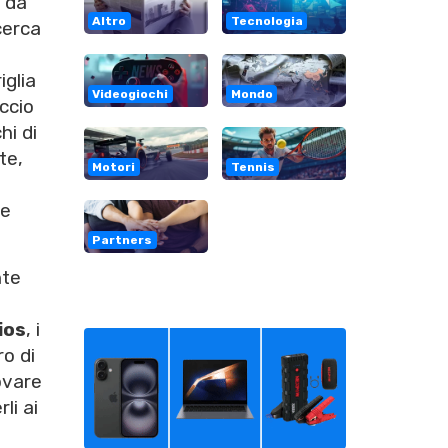
o da
Altro
Tecnologia
cerca
iglia
Videogiochi
Mondo
ccio
hi di
te,
Motori
Tennis
 e
Partners
nte
ios
, i
ro di
ovare
li ai