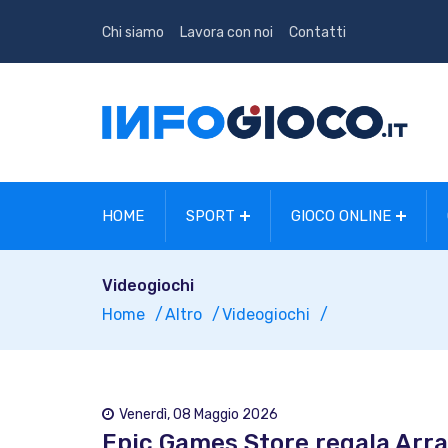
Chi siamo
Lavora con noi
Contatti
HOME
SPORT
GIOCO ONLINE
Videogiochi
Home
Altro
Videogiochi
Venerdì, 08 Maggio 2026
Epic Games Store regala Arran