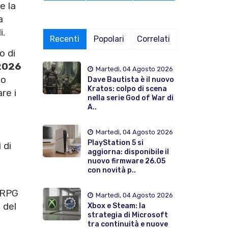
e la
a
i.
Recenti
Popolari
Correlati
o di
2026
Martedì, 04 Agosto 2026
so
Dave Bautista è il nuovo
Kratos: colpo di scena
re i
nella serie God of War di
A..
Martedì, 04 Agosto 2026
PlayStation 5 si
 di
aggiorna: disponibile il
nuovo firmware 26.05
con novità p..
-RPG
Martedì, 04 Agosto 2026
 del
Xbox e Steam: la
strategia di Microsoft
tra continuità e nuove