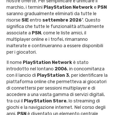
nostre offerte. Per semplificare e unificare il
marchio, i termini
PlayStation Network
e
PSN
saranno gradualmente eliminati da tutte le
risorse
SIE
entro
settembre 2026
". Questo
significa che tutte le funzionalità attualmente
associate a
PSN
, come le liste amici, il
multiplayer online e i trofei, rimarranno
inalterate e continueranno a essere disponibili
per i giocatori.
Il nome
PlayStation Network
è stato
introdotto nel lontano
2006
, in concomitanza
con il lancio di
PlayStation 3
, per identificare la
piattaforma online che permetteva ai giocatori
di connettersi per sessioni multiplayer e di
accedere a una vasta gamma di servizi digitali,
tra cui il
PlayStation Store
, lo streaming di
giochi e la navigazione internet. Nel corso degli
anni,
PSN
è diventato un elemento centrale