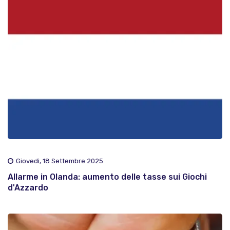
Giovedì, 18 Settembre 2025
Allarme in Olanda: aumento delle tasse sui Giochi
d'Azzardo