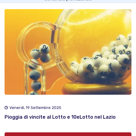
Venerdì, 19 Settembre 2025
Pioggia di vincite al Lotto e 10eLotto nel Lazio