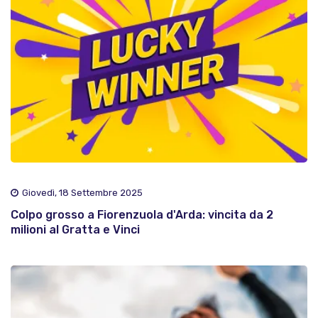
Giovedì, 18 Settembre 2025
Colpo grosso a Fiorenzuola d'Arda: vincita da 2
milioni al Gratta e Vinci