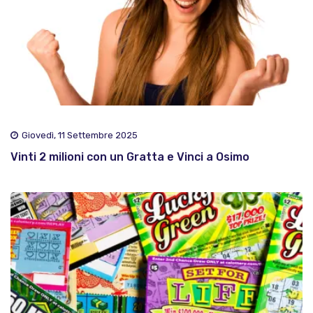
Giovedì, 11 Settembre 2025
Vinti 2 milioni con un Gratta e Vinci a Osimo