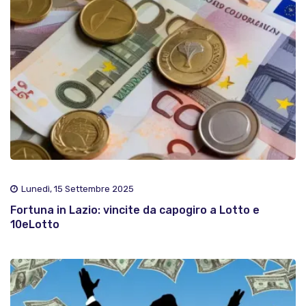
Lunedì, 15 Settembre 2025
Fortuna in Lazio: vincite da capogiro a Lotto e
10eLotto