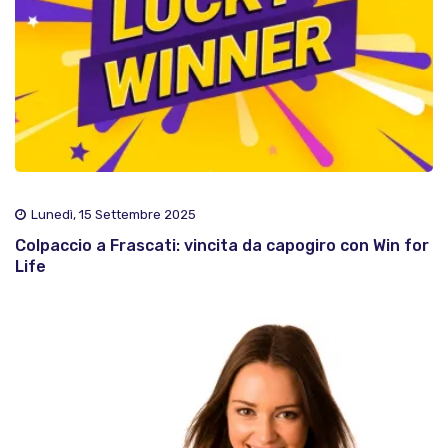
Lunedì, 15 Settembre 2025
Colpaccio a Frascati: vincita da capogiro con Win for
Life