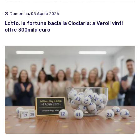
Domenica, 05 Aprile 2026
Lotto, la fortuna bacia la Ciociaria: a Veroli vinti
oltre 300mila euro