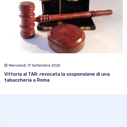
Mercoledì, 17 Settembre 2025
Vittoria al TAR: revocata la sospensione di una
tabaccheria a Roma