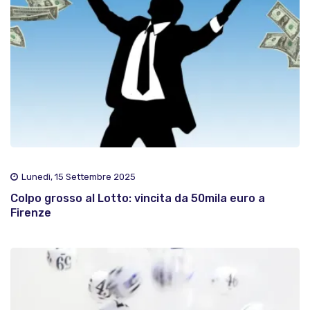
Lunedì, 15 Settembre 2025
Colpo grosso al Lotto: vincita da 50mila euro a
Firenze