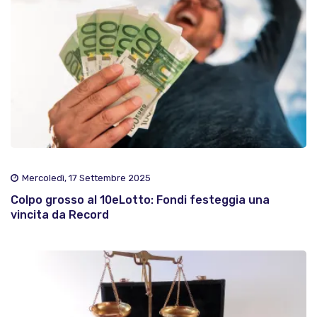
Mercoledì, 17 Settembre 2025
Colpo grosso al 10eLotto: Fondi festeggia una
vincita da Record