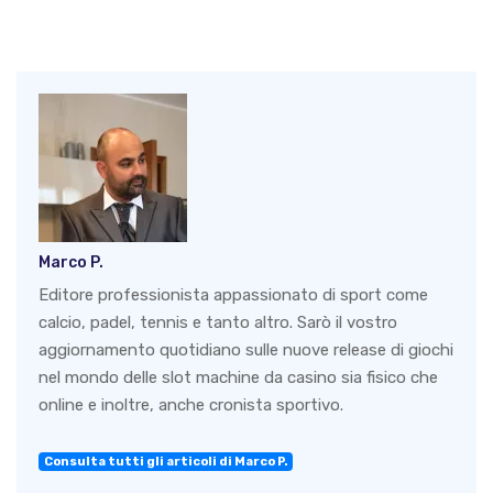
Marco P.
Editore professionista appassionato di sport come
calcio, padel, tennis e tanto altro. Sarò il vostro
aggiornamento quotidiano sulle nuove release di giochi
nel mondo delle slot machine da casino sia fisico che
online e inoltre, anche cronista sportivo.
Consulta tutti gli articoli di Marco P.