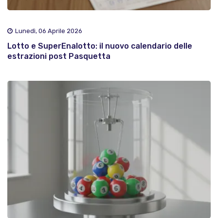
Lunedì, 06 Aprile 2026
Lotto e SuperEnalotto: il nuovo calendario delle
estrazioni post Pasquetta