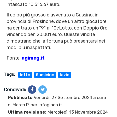
intascato 10.516,67 euro.
Il colpo più grosso è avvenuto a Cassino, in
provincia di Frosinone, dove un altro giocatore
ha centrato un "9" al 10eLotto, con Doppio Oro,
vincendo ben 20.001 euro. Queste vincite
dimostrano che la fortuna può presentarsi nei
modi più inaspettati.
Fonte:
agimeg.it
Tags:
lotto
fiumicino
lazio
Condividi:
Pubblicato
Venerdì, 27 Settembre 2024 a cura
di
Marco P.
per Infogioco.it
Ultima revisione:
Mercoledì, 13 Novembre 2024