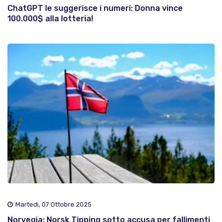
ChatGPT le suggerisce i numeri: Donna vince
100.000$ alla lotteria!
Martedì, 07 Ottobre 2025
Norvegia: Norsk Tipping sotto accusa per fallimenti