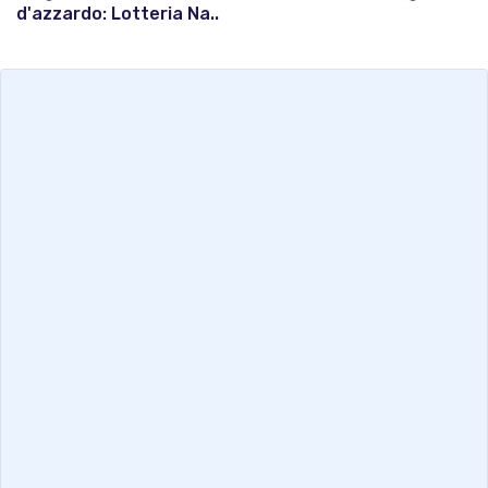
d'azzardo: Lotteria Na..