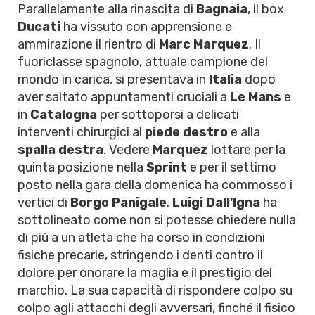
Parallelamente alla rinascita di
Bagnaia
, il box
Ducati
ha vissuto con apprensione e
ammirazione il rientro di
Marc Marquez
. Il
fuoriclasse spagnolo, attuale campione del
mondo in carica, si presentava in
Italia
dopo
aver saltato appuntamenti cruciali a
Le Mans
e
in
Catalogna
per sottoporsi a delicati
interventi chirurgici al
piede destro
e alla
spalla destra
. Vedere
Marquez
lottare per la
quinta posizione nella
Sprint
e per il settimo
posto nella gara della domenica ha commosso i
vertici di
Borgo Panigale
.
Luigi Dall'Igna
ha
sottolineato come non si potesse chiedere nulla
di più a un atleta che ha corso in condizioni
fisiche precarie, stringendo i denti contro il
dolore per onorare la maglia e il prestigio del
marchio. La sua capacità di rispondere colpo su
colpo agli attacchi degli avversari, finché il fisico