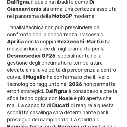
Dall'Igna
, il quale ha ribadito come
Di
Giannantonio
sia ormai una certezza assoluta
nel panorama della
MotoGP
moderna.
L'analisi tecnica non può prescindere dal
confronto con la concorrenza. L'ascesa di
Aprilia
con la coppia
Bezzecchi-Martin
ha
messo in luce aree di miglioramento per la
Desmosedici GP26
, specialmente nella
gestione degli pneumatici a temperature
elevate e nella velocità di percorrenza a centro
curva. Il
Mugello
ha confermato che il livello
tecnologico raggiunto nel
2026
non permette
errori strategici.
Dall'Igna
è consapevole che la
sfida tecnologica con
Noale
è più aperta che
mai. La capacità di
Ducati
di reagire a questa
sconfitta casalinga sarà determinante per il
prosieguo del campionato. La solidità di
Bagnaia
, l'eroismo di
Marquez
e la costanza di