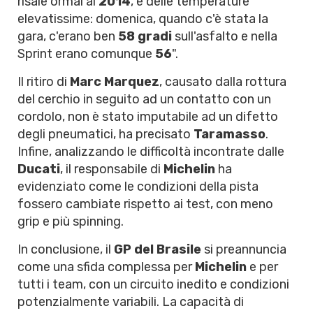
risale ormai al
2014
, e delle temperature
elevatissime: domenica, quando c'è stata la
gara, c'erano ben
58 gradi
sull'asfalto e nella
Sprint erano comunque
56
".
Il ritiro di
Marc Marquez
, causato dalla rottura
del cerchio in seguito ad un contatto con un
cordolo, non è stato imputabile ad un difetto
degli pneumatici, ha precisato
Taramasso
.
Infine, analizzando le difficoltà incontrate dalle
Ducati
, il responsabile di
Michelin
ha
evidenziato come le condizioni della pista
fossero cambiate rispetto ai test, con meno
grip e più spinning.
In conclusione, il
GP del Brasile
si preannuncia
come una sfida complessa per
Michelin
e per
tutti i team, con un circuito inedito e condizioni
potenzialmente variabili. La capacità di