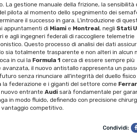
. La gestione manuale della frizione, la sensibilità 
i del pilota al momento dello spegnimento dei semaf
terminare il successo in gara. L'introduzione di ques
mi appuntamenti di
Miami
e
Montreal
, negli
Stati U
 e agli ingegneri federali di raccogliere telemetrie
gonistico. Questo processo di analisi dei dati assicu
llo sia totalmente trasparente e non alteri in alcun
oca in cui la
Formula 1
cerca di essere sempre più
e avanzata, il nuovo antistallo rappresenta un pass
uturo senza rinunciare all'integrità del duello fisico
a la federazione e i giganti del settore come
Ferrar
l nuovo entrante
Audi
sarà fondamentale per garan
a in modo fluido, definendo con precisione chirurgi
e vantaggio competitivo.
Condividi: