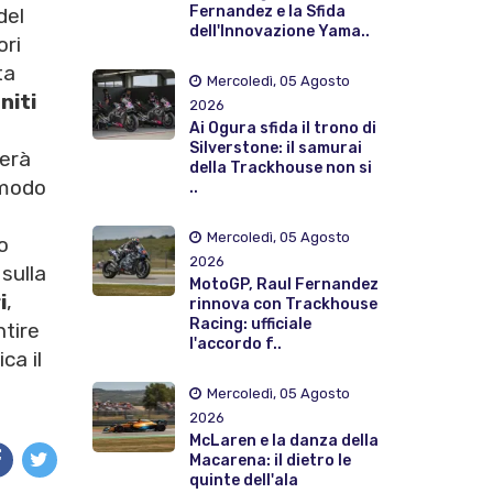
Fernandez e la Sfida
del
dell'Innovazione Yama..
ori
ta
Mercoledì, 05 Agosto
niti
2026
Ai Ogura sfida il trono di
Silverstone: il samurai
rerà
della Trackhouse non si
 modo
..
Mercoledì, 05 Agosto
o
2026
 sulla
MotoGP, Raul Fernandez
i
,
rinnova con Trackhouse
Racing: ufficiale
tire
l'accordo f..
ca il
Mercoledì, 05 Agosto
2026
McLaren e la danza della
Macarena: il dietro le
quinte dell'ala