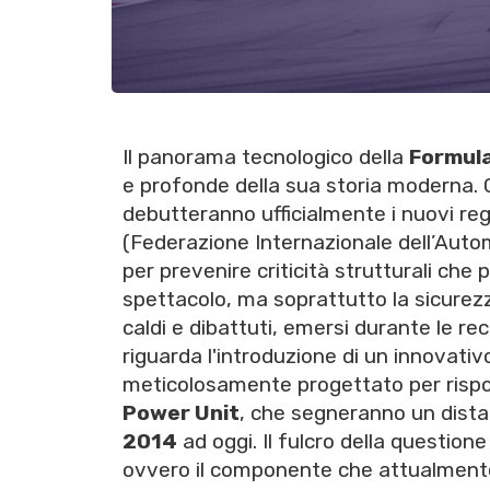
Il panorama tecnologico della
Formula
e profonde della sua storia moderna. C
debutteranno ufficialmente i nuovi reg
(Federazione Internazionale dell’Auto
per prevenire criticità strutturali che
spettacolo, ma soprattutto la sicurezza
caldi e dibattuti, emersi durante le re
riguarda l'introduzione di un innovativ
meticolosamente progettato per rispon
Power Unit
, che segneranno un distac
2014
ad oggi. Il fulcro della question
ovvero il componente che attualmente 