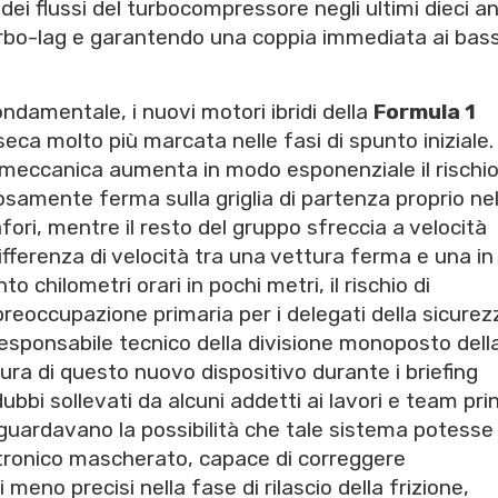
dei flussi del turbocompressore negli ultimi dieci an
urbo-lag e garantendo una coppia immediata ai bass
damentale, i nuovi motori ibridi della
Formula 1
eca molto più marcata nelle fasi di spunto iniziale.
a meccanica aumenta in modo esponenziale il rischi
amente ferma sulla griglia di partenza proprio ne
i, mentre il resto del gruppo sfreccia a velocità
ifferenza di velocità tra una vettura ferma e una in
 chilometri orari in pochi metri, il rischio di
occupazione primaria per i delegati della sicurez
 responsabile tecnico della divisione monoposto dell
tura di questo nuovo dispositivo durante i briefing
dubbi sollevati da alcuni addetti ai lavori e team pri
riguardavano la possibilità che tale sistema potesse
ettronico mascherato, capace di correggere
i meno precisi nella fase di rilascio della frizione,