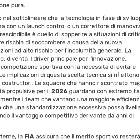
ione pura.
 nel sottolineare che la tecnologia in fase di svilu
 con un launch control o un correttore di manovr
scindibile è quello di sopperire a situazioni di criti
e rischia di soccombere a causa della nuova
ioni ad alto rischio per l'incolumità generale. La
, diventa il driver principale per l'innovazione,
a competizione sportiva con la necessità di evitare
Le implicazioni di questa scelta tecnica si riflettono
vari costruttori. Le squadre che hanno riscontrato mag
ità propulsive per il
2026
guardano con estremo fa
, mentre i team che vantano una maggiore efficienz
o che una standardizzazione eccessiva possa livell
ndo il vantaggio competitivo derivante da anni di
nterne, la
FIA
assicura che il merito sportivo rester