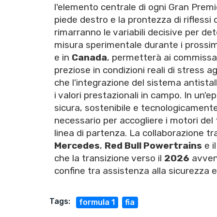
l'elemento centrale di ogni Gran Premio
piede destro e la prontezza di rifless
rimarranno le variabili decisive per de
misura sperimentale durante i prossi
e in
Canada
, permetterà ai commissari
preziose in condizioni reali di stress a
che l'integrazione del sistema antista
i valori prestazionali in campo. In un'ep
sicura, sostenibile e tecnologicament
necessario per accogliere i motori del f
linea di partenza. La collaborazione tr
Mercedes
,
Red Bull Powertrains
e i
che la transizione verso il
2026
avveng
confine tra assistenza alla sicurezza 
Tags:
formula 1
fia