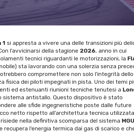
 1
si appresta a vivere una delle transizioni più del
on l'avvicinarsi della stagione
2026
, anno in cui
olamenti tecnici riguardanti le motorizzazioni, la
FI
mobile) sta lavorando con una solerzia senza prece
 potrebbero compromettere non solo l'integrità dello
 fisica dei piloti impegnati in pista. Uno dei temi p
centi ed estenuanti riunioni tecniche tenutesi a
Lon
o sistema antistallo. Questo dispositivo è stato
dere alle sfide ingegneristiche poste dalle future
co netto rispetto all'architettura tecnica utilizzata
e risiede nella definitiva scomparsa del sistema
MGU
recupera l'energia termica dai gas di scarico e ch