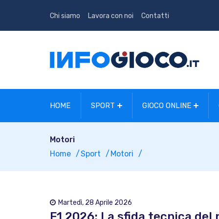
Chi siamo
Lavora con noi
Contatti
HOME
SPORT
GIOCO ONLINE
Motori
Home
Sport
Motori
Martedì, 28 Aprile 2026
F1 2026: La sfida tecnica del