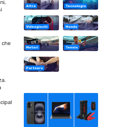
ni,
Altro
Tecnologia
i
Videogiochi
Mondo
o che
Motori
Tennis
l
Partners
za.
a
ncipal