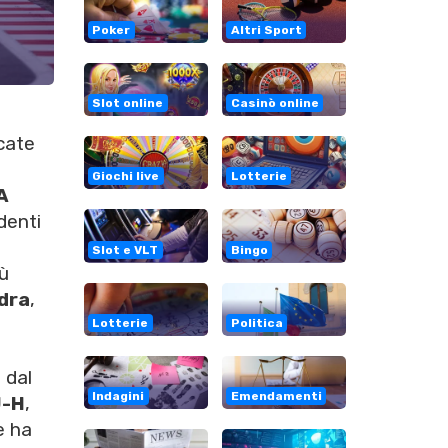
Poker
Altri Sport
Slot online
Casinò online
icate
Giochi live
Lotterie
A
denti
Slot e VLT
Bingo
iù
dra
,
Lotterie
Politica
 dal
Indagini
Emendamenti
-H
,
e ha