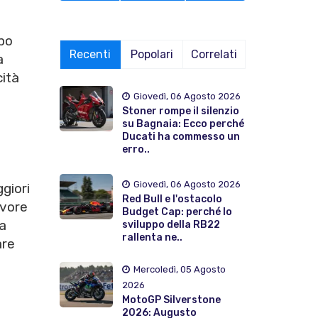
ppo
Recenti
Popolari
Correlati
a
cità
Giovedì, 06 Agosto 2026
Stoner rompe il silenzio
su Bagnaia: Ecco perché
Ducati ha commesso un
erro..
Giovedì, 06 Agosto 2026
giori
Red Bull e l'ostacolo
vore
Budget Cap: perché lo
a
sviluppo della RB22
rallenta ne..
are
Mercoledì, 05 Agosto
2026
MotoGP Silverstone
à
2026: Augusto