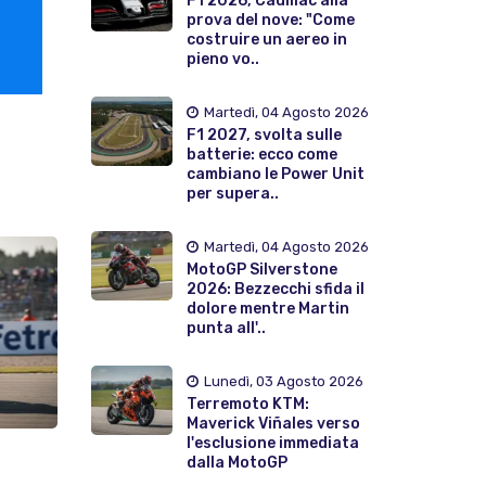
F1 2026, Cadillac alla
prova del nove: "Come
costruire un aereo in
pieno vo..
Martedì, 04 Agosto 2026
F1 2027, svolta sulle
batterie: ecco come
cambiano le Power Unit
per supera..
Martedì, 04 Agosto 2026
MotoGP Silverstone
2026: Bezzecchi sfida il
dolore mentre Martin
punta all'..
Lunedì, 03 Agosto 2026
Terremoto KTM:
Maverick Viñales verso
l'esclusione immediata
dalla MotoGP