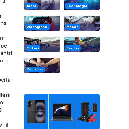
nti
Altro
Tecnologia
i
una
Videogiochi
Mondo
er
nce
Motori
Tennis
entri
o lo
Partners
cità
lari
zo
è
r il