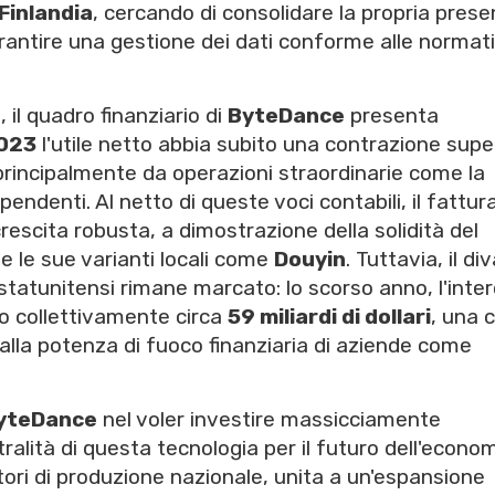
Finlandia
, cercando di consolidare la propria pres
rantire una gestione dei dati conforme alle normat
il quadro finanziario di
ByteDance
presenta
023
l'utile netto abbia subito una contrazione supe
 principalmente da operazioni straordinarie come la
ipendenti. Al netto di queste voci contabili, il fattur
rescita robusta, a dimostrazione della solidità del
e le sue varianti locali come
Douyin
. Tuttavia, il div
e statunitensi rimane marcato: lo scorso anno, l'inte
to collettivamente circa
59 miliardi di dollari
, una c
lla potenza di fuoco finanziaria di aziende come
yteDance
nel voler investire massicciamente
ralità di questa tecnologia per il futuro dell'econo
tori di produzione nazionale, unita a un'espansione