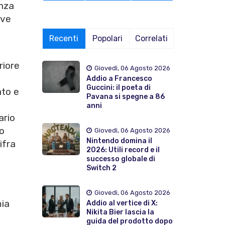
enza
ive
Recenti
Popolari
Correlati
riore
Giovedì, 06 Agosto 2026
Addio a Francesco
Guccini: il poeta di
ato e
Pavana si spegne a 86
anni
ario
ro
Giovedì, 06 Agosto 2026
Nintendo domina il
ifra
2026: Utili record e il
successo globale di
Switch 2
Giovedì, 06 Agosto 2026
mia
Addio al vertice di X:
Nikita Bier lascia la
guida del prodotto dopo