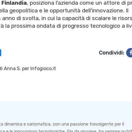
e
Finlandia
, posiziona l'azienda come un attore di p
lla geopolitica e le opportunità dell'innovazione. Il
no di svolta, in cui la capacità di scalare le risor
à la prossima ondata di progresso tecnologico a liv
Condividi:
di
Anna S.
per Infogioco.it
ta dinamica e carismatica, con una passione travolgente per il
ca e le innovazioni tecnologiche. Fin da giovane, ha sempre nutri