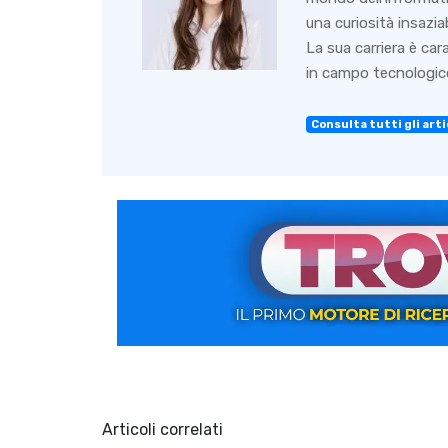
una curiosità insazia
La sua carriera è ca
in campo tecnologico
Consulta tutti gli arti
Articoli correlati