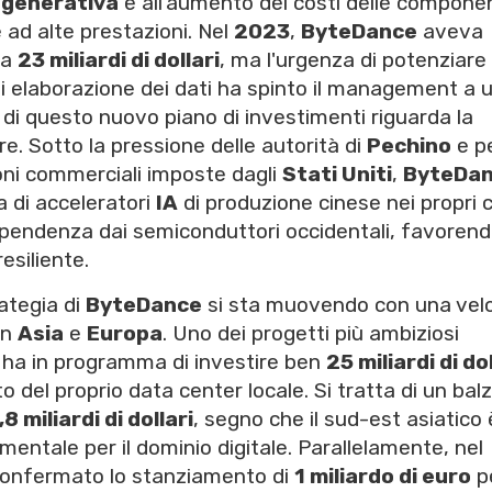
 generativa
e all'aumento dei costi delle compone
 ad alte prestazioni. Nel
2023
,
ByteDance
aveva
ca
23 miliardi di dollari
, ma l'urgenza di potenziare 
à di elaborazione dei dati ha spinto il management a 
e di questo nuovo piano di investimenti riguarda la
re. Sotto la pressione delle autorità di
Pechino
e p
zioni commerciali imposte dagli
Stati Uniti
,
ByteDa
 di acceleratori
IA
di produzione cinese nei propri c
dipendenza dai semiconduttori occidentali, favorend
esiliente.
rategia di
ByteDance
si sta muovendo con una velo
in
Asia
e
Europa
. Uno dei progetti più ambiziosi
a ha in programma di investire ben
25 miliardi di dol
el proprio data center locale. Si tratta di un bal
,8 miliardi di dollari
, segno che il sud-est asiatico 
entale per il dominio digitale. Parallelamente, nel
 confermato lo stanziamento di
1 miliardo di euro
pe