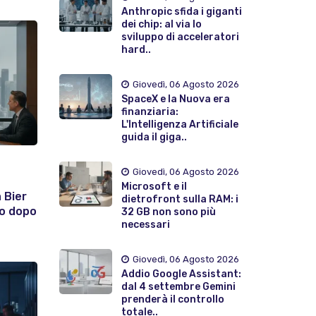
Anthropic sfida i giganti
dei chip: al via lo
sviluppo di acceleratori
hard..
Giovedì, 06 Agosto 2026
SpaceX e la Nuova era
finanziaria:
L'Intelligenza Artificiale
guida il giga..
Giovedì, 06 Agosto 2026
Microsoft e il
a Bier
dietrofront sulla RAM: i
to dopo
32 GB non sono più
necessari
Giovedì, 06 Agosto 2026
Addio Google Assistant:
dal 4 settembre Gemini
prenderà il controllo
totale..