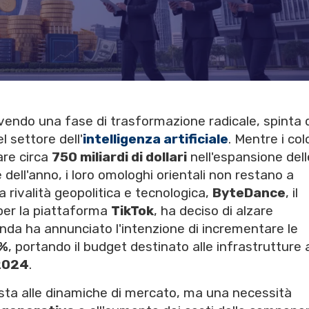
ivendo una fase di trasformazione radicale, spinta 
 settore dell'
intelligenza artificiale
. Mentre i col
sare circa
750 miliardi di dollari
nell'espansione dell
e dell'anno, i loro omologhi orientali non restano a
 rivalità geopolitica e tecnologica,
ByteDance
, il
 per la piattaforma
TikTok
, ha deciso di alzare
enda ha annunciato l'intenzione di incrementare le
%
, portando il budget destinato alle infrastrutture 
2024
.
sta alle dinamiche di mercato, ma una necessità