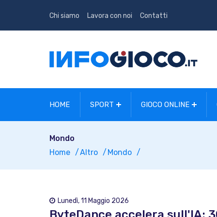
Chi siamo
Lavora con noi
Contatti
HOME
SPORT
GIOCO ONLINE
Mondo
Home
Altro
Mondo
Lunedì, 11 Maggio 2026
ByteDance accelera sull'IA: 30 