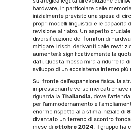
strategica legata all'evoluzione dell'
IA
hardware, in particolare delle memorie
inizialmente previsto una spesa di cir
propri modelli linguistici e le capacit
revisione al rialzo. Un aspetto crucial
diversificazione dei fornitori di hardwa
mitigare i rischi derivanti dalle restri
aumenterà significativamente la quota
dati. Questa mossa mira a ridurre la 
sviluppo di un ecosistema interno più r
Sul fronte dell'espansione fisica, la st
impressionante verso mercati chiave 
riguarda la
Thailandia
, dove l'aziend
per l'ammodernamento e l'ampliamento d
enorme rispetto alla stima iniziale di
8
diventato un terreno di scontro fondam
mese di
ottobre 2024
, il gruppo ha