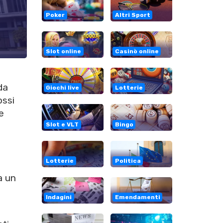
Poker
Altri Sport
Slot online
Casinò online
da
Giochi live
Lotterie
ossi
e
Slot e VLT
Bingo
Lotterie
Politica
a un
Indagini
Emendamenti