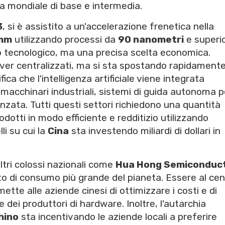
ica mondiale di base e intermedia.
3
, si è assistito a un'accelerazione frenetica nella
mm
utilizzando processi da
90 nanometri
e superio
 tecnologico, ma una precisa scelta economica.
erver centralizzati, ma si sta spostando rapidament
fica che l'intelligenza artificiale viene integrata
i, macchinari industriali, sistemi di guida autonoma p
zata. Tutti questi settori richiedono una quantità
otti in modo efficiente e redditizio utilizzando
li su cui la
Cina
sta investendo miliardi di dollari in
altri colossi nazionali come
Hua Hong Semiconduc
to di consumo più grande del pianeta. Essere al cen
tte alle aziende cinesi di ottimizzare i costi e di
 dei produttori di hardware. Inoltre, l'autarchia
hino
sta incentivando le aziende locali a preferire