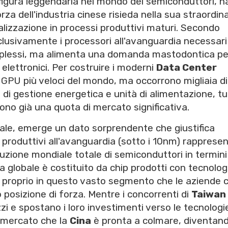
figura leggendaria nel mondo dei semiconduttori, h
a dell'industria cinese risieda nella sua straordina
lizzazione in processi produttivi maturi. Secondo
lusivamente i processori all'avanguardia necessari
complessi, ma alimenta una domanda mastodontica pe
ettronici. Per costruire i moderni
Data Center
e GPU più veloci del mondo, ma occorrono migliaia di
i gestione energetica e unità di alimentazione, tu
ngono già una quota di mercato significativa.
ale, emerge un dato sorprendente che giustifica
si produttivi all'avanguardia (sotto i 10nm) rapprese
uzione mondiale totale di semiconduttori in termini
 globale è costituito da chip prodotti con tecnolog
È proprio in questo vasto segmento che le aziende c
o posizione di forza. Mentre i concorrenti di
Taiwan
i e spostano i loro investimenti verso le tecnologi
i mercato che la
Cina
è pronta a colmare, diventando