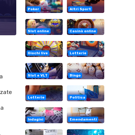
Poker
Altri Sport
Slot online
Casinò online
Giochi live
Lotterie
la
Slot e VLT
Bingo
nzate
Lotterie
Politica
ia
Indagini
Emendamenti