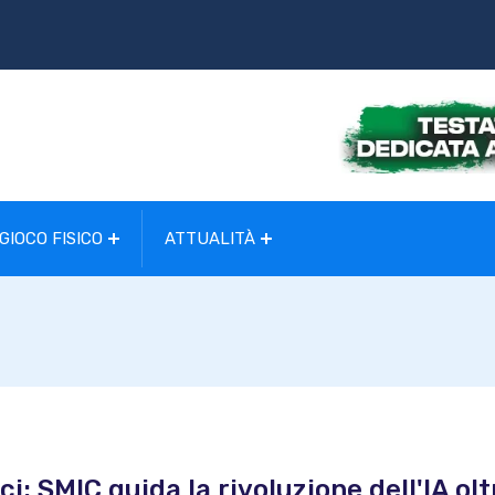
GIOCO FISICO
ATTUALITÀ
ci: SMIC guida la rivoluzione dell'IA olt