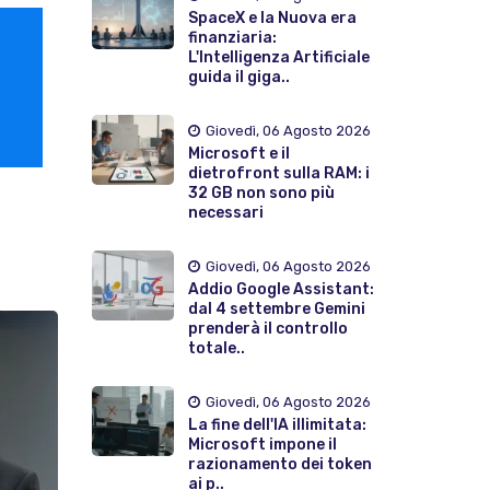
SpaceX e la Nuova era
finanziaria:
L'Intelligenza Artificiale
guida il giga..
Giovedì, 06 Agosto 2026
Microsoft e il
dietrofront sulla RAM: i
32 GB non sono più
necessari
Giovedì, 06 Agosto 2026
Addio Google Assistant:
dal 4 settembre Gemini
prenderà il controllo
totale..
Giovedì, 06 Agosto 2026
La fine dell'IA illimitata:
Microsoft impone il
razionamento dei token
ai p..