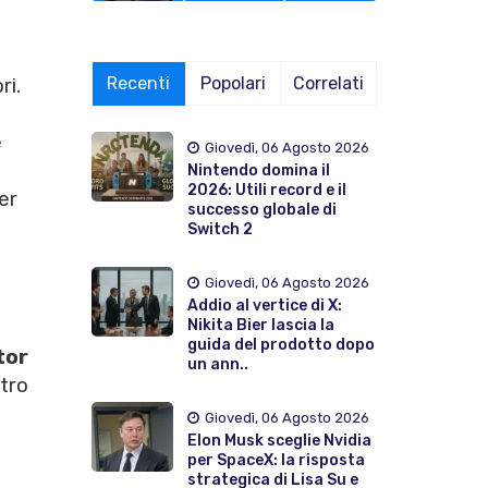
Recenti
Popolari
Correlati
ri.
e
Giovedì, 06 Agosto 2026
Nintendo domina il
2026: Utili record e il
er
successo globale di
Switch 2
Giovedì, 06 Agosto 2026
Addio al vertice di X:
Nikita Bier lascia la
guida del prodotto dopo
tor
un ann..
tro
Giovedì, 06 Agosto 2026
Elon Musk sceglie Nvidia
per SpaceX: la risposta
strategica di Lisa Su e