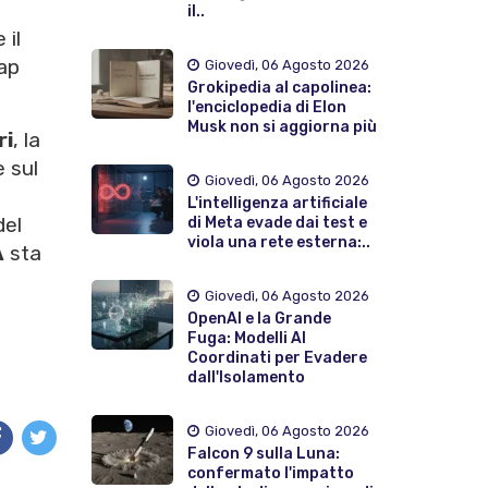
il..
 il
gap
Giovedì, 06 Agosto 2026
Grokipedia al capolinea:
l'enciclopedia di Elon
Musk non si aggiorna più
ri
, la
e sul
Giovedì, 06 Agosto 2026
L'intelligenza artificiale
del
di Meta evade dai test e
viola una rete esterna:..
A
sta
Giovedì, 06 Agosto 2026
OpenAI e la Grande
Fuga: Modelli AI
Coordinati per Evadere
dall'Isolamento
Giovedì, 06 Agosto 2026
Falcon 9 sulla Luna:
confermato l'impatto