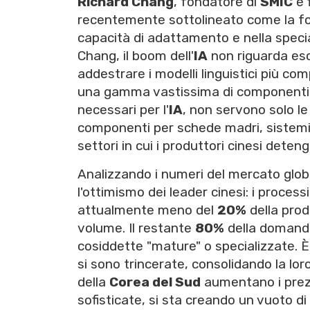
Richard Chang
, fondatore di
SMIC
e 
recentemente sottolineato come la forz
capacità di adattamento e nella specia
Chang, il boom dell'
IA
non riguarda esc
addestrare i modelli linguistici più 
una gamma vastissima di componenti el
necessari per l'
IA
, non servono solo l
componenti per schede madri, sistemi d
settori in cui i produttori cinesi dete
Analizzando i numeri del mercato glob
l'ottimismo dei leader cinesi: i proces
attualmente meno del
20%
della prod
volume. Il restante
80%
della domanda
cosiddette "mature" o specializzate. 
si sono trincerate, consolidando la lor
della
Corea del Sud
aumentano i prezz
sofisticate, si sta creando un vuoto d