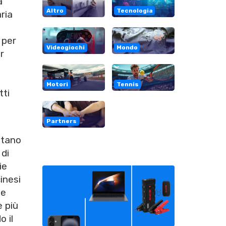
a
Altro
Tecnologia
ria
 per
Videogiochi
Mondo
r
Motori
Tennis
tti
Partners
ntano
 di
ie
inesi
e
e più
 il