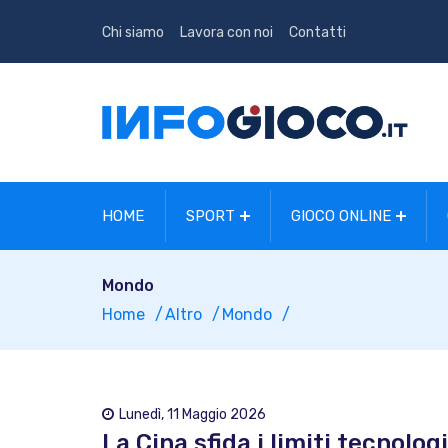
Chi siamo
Lavora con noi
Contatti
HOME
SPORT
GIOCO ONLINE
Mondo
Home
Altro
Mondo
Lunedì, 11 Maggio 2026
La Cina sfida i limiti tecnologi