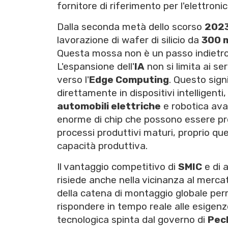
fornitore di riferimento per l'elettron
Dalla seconda metà dello scorso
202
lavorazione di wafer di silicio da
300 
Questa mossa non è un passo indietro
L'espansione dell'
IA
non si limita ai s
verso l'
Edge Computing
. Questo signi
direttamente in dispositivi intelligent
automobili elettriche
e robotica avan
enorme di chip che possono essere prod
processi produttivi maturi, proprio quel
capacità produttiva.
Il vantaggio competitivo di
SMIC
e di 
risiede anche nella vicinanza al merca
della catena di montaggio globale perme
rispondere in tempo reale alle esigenze
tecnologica spinta dal governo di
Pec