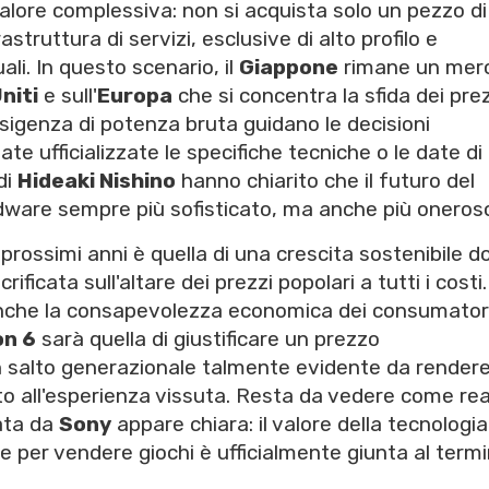
valore complessiva: non si acquista solo un pezzo di
rastruttura di servizi, esclusive di alto profilo e
li. In questo scenario, il
Giappone
rimane un mer
niti
e sull'
Europa
che si concentra la sfida dei prez
esigenza di potenza bruta guidano le decisioni
e ufficializzate le specifiche tecniche o le date di
 di
Hideaki Nishino
hanno chiarito che il futuro del
dware sempre più sofisticato, ma anche più oneros
 prossimi anni è quella di una crescita sostenibile d
ficata sull'altare dei prezzi popolari a tutti i costi. 
anche la consapevolezza economica dei consumator
on 6
sarà quella di giustificare un prezzo
 salto generazionale talmente evidente da render
tto all'esperienza vissuta. Resta da vedere come re
iata da
Sony
appare chiara: il valore della tecnologi
te per vendere giochi è ufficialmente giunta al termi