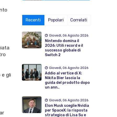
ento
Recenti
Popolari
Correlati
Giovedì, 06 Agosto 2026
Nintendo domina il
2026: Utili record e il
ciata
successo globale di
tro
Switch 2
Giovedì, 06 Agosto 2026
Addio al vertice di X:
e gli
Nikita Bier lascia la
guida del prodotto dopo
un ann..
Giovedì, 06 Agosto 2026
Elon Musk sceglie Nvidia
per SpaceX: la risposta
ar
strategica di Lisa Su e