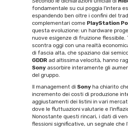
Secondo le dichiarazioni ufficiali di
Hid
fondamentale su cui poggia l'intera 
espandendo ben oltre i confini del trad
complementari come
PlayStation Po
questa evoluzione: un hardware proge
nuove esigenze di fruizione flessibile.
scontra oggi con una realtà economica
di fascia alta, che spaziano dai semico
GDDR
ad altissima velocità, hanno rag
Sony
assorbire interamente gli aument
del gruppo.
Il management di
Sony
ha chiarito ch
incremento dei costi di produzione i
aggiustamenti dei listini in vari mercat
dove le fluttuazioni valutarie e l'infl
Nonostante questi rincari, i dati di 
flessioni significative, un segnale ch