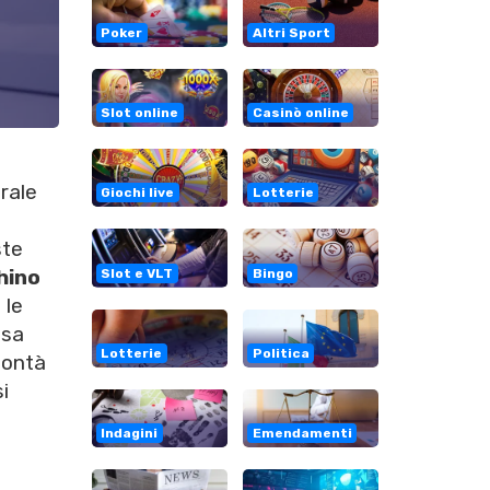
Poker
Altri Sport
Slot online
Casinò online
rale
Giochi live
Lotterie
ste
hino
Slot e VLT
Bingo
 le
ssa
Lotterie
Politica
lontà
i
Indagini
Emendamenti