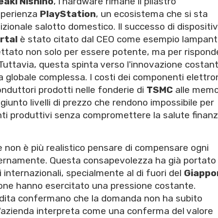
eaki Nishino
, l'hardware rimane il pilastro
esperienza
PlayStation
, un ecosistema che si sta
izionale salotto domestico. Il successo di dispositiv
rtal
è stato citato dal CEO come esempio lampant
ttato non solo per essere potente, ma per rispond
 Tuttavia, questa spinta verso l'innovazione costant
 globale complessa. I costi dei componenti elettron
nduttori prodotti nelle fonderie di
TSMC
alle memo
giunto livelli di prezzo che rendono impossibile per
i produttivi senza compromettere la salute finanz
e non è più realistico pensare di compensare ogni
nternamente. Questa consapevolezza ha già portato
i internazionali, specialmente al di fuori del
Giappo
azione hanno esercitato una pressione costante.
vendita confermano che la domanda non ha subito
e l'azienda interpreta come una conferma del valore