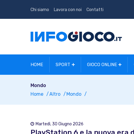
Chi siamo
Lavora con noi
Contatti
HOME
SPORT
GIOCO ONLINE
Mondo
Home
Altro
Mondo
Martedì, 30 Giugno 2026
PlayStation 6 e la nuova era d