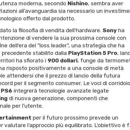
L'utenza moderna, secondo
Nishino
, sembra aver
tazioni all'avanguardia sia necessario un investim
nologico offerto dal prodotto.
dato la filosofia di vendita dell'hardware.
Sony
ha
ntenzione di vendere la sua prossima console con
ine dell'era del "loss leader", una strategia che ha
l precedente stabilito dalla
PlayStation 5 Pro
, lan
rritori ha sfiorato i
900 dollari
, funge da termome
m ha risposto positivamente a una console di metà
e attendersi che il prezzo di lancio della futura
ecord per il segmento consumer. Le voci di corridoio 
a
PS6
integrerà tecnologie avanzate legate
ing
di nuova generazione, componenti che
nale per l'utente.
tertainment
per il futuro prossimo prevede un
alutare l'approccio più equilibrato. L'obiettivo è f