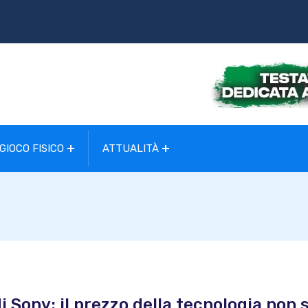
GIOCO FISICO
ATTUALITÀ
i Sony: il prezzo della tecnologia non 