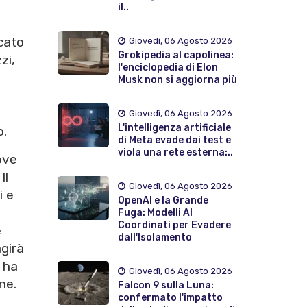
il..
cato
Giovedì, 06 Agosto 2026
Grokipedia al capolinea:
zi,
l'enciclopedia di Elon
Musk non si aggiorna più
Giovedì, 06 Agosto 2026
L'intelligenza artificiale
o.
di Meta evade dai test e
viola una rete esterna:..
ove
Il
Giovedì, 06 Agosto 2026
i e
OpenAI e la Grande
Fuga: Modelli AI
Coordinati per Evadere
e
dall'Isolamento
agirà
a ha
Giovedì, 06 Agosto 2026
ne.
Falcon 9 sulla Luna:
confermato l'impatto