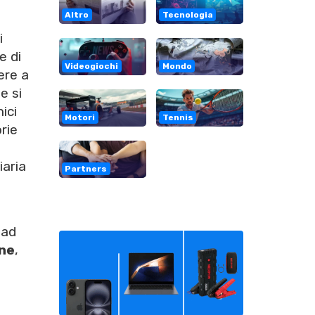
Altro
Tecnologia
i
e di
Videogiochi
Mondo
ere a
e si
ici
Motori
Tennis
rie
iaria
Partners
 ad
ne
,