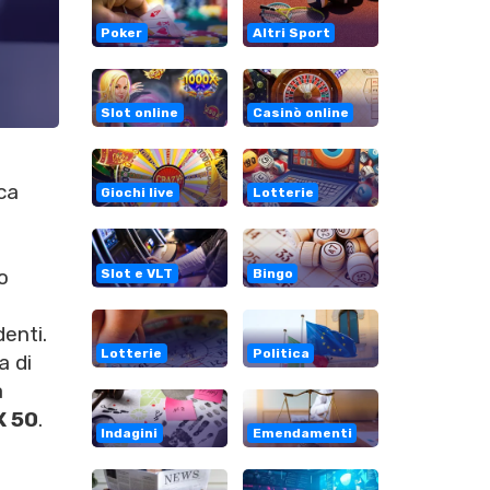
Poker
Altri Sport
Slot online
Casinò online
ca
Giochi live
Lotterie
o
Slot e VLT
Bingo
enti.
Lotterie
Politica
a di
à
X 50
.
Indagini
Emendamenti