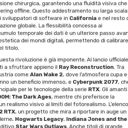
ione chirurgica, garantendo una fluidità visiva che
ndering offline. Questo addestramento su larga scala
i sviluppatori di software in
California
e nel resto 
zione globale. La flessibilità concessa ai
cumulo temporale dei dati è un ulteriore passo avan
'estetica dei mondi digitali, permettendo di calibrar
l titolo.
questa rivoluzione è già imponente. Al lancio ufficiale
i a sfruttare appieno il
Ray Reconstruction
. Tra
dustria come
Alan Wake 2
, dove l'atmosfera cupa e 
nno un beneficio immenso, e
Cyberpunk 2077
, ch
ncipale per le tecnologie della serie
RTX
. Gli amanti
OM: The Dark Ages
, mentre chi preferisce la
un realismo visivo ai limiti del fotorealismo. L'elenc
 2 RTX
, un progetto che mira a riportare in auge un
derne,
Hogwarts Legacy
,
Indiana Jones and the
rditivo
Star Wars Outlaws
. Anche titoli di grande