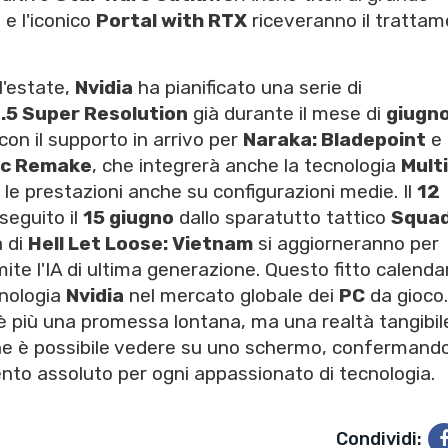
t
e l'iconico
Portal with RTX
riceveranno il tratta
 l'estate,
Nvidia
ha pianificato una serie di
.5 Super Resolution
già durante il mese di
giugn
n il supporto in arrivo per
Naraka: Bladepoint
e i
ic Remake
, che integrerà anche la tecnologia
Multi
e prestazioni anche su configurazioni medie. Il
12
 seguito il
15 giugno
dallo sparatutto tattico
Squa
a di
Hell Let Loose: Vietnam
si aggiorneranno per
ite l'IA di ultima generazione. Questo fitto calendar
ecnologia
Nvidia
nel mercato globale dei
PC
da gioco
on è più una promessa lontana, ma una realtà tangibi
 che è possibile vedere su uno schermo, confermando
nto assoluto per ogni appassionato di tecnologia.
Condividi: