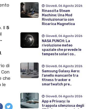
mento
Giovedì, 06 Agosto 2026
Rinascita Steam
Machine: Una Mod
Rivoluzionaria con
Ricarica Magnetica
o
. Il
5
l
Giovedì, 06 Agosto 2026
-
NASA PUNCH: La
rivoluzione meteo
spaziale che prevede le
d
.
tempeste solari co..
io di
Giovedì, 06 Agosto 2026
Samsung Galaxy Aero:
. Con
l'anello mancante tra
le che
fitness tracker e
 le
smartwatch pre..
Giovedì, 06 Agosto 2026
App e Privacy: la
trappola silenziosa degli