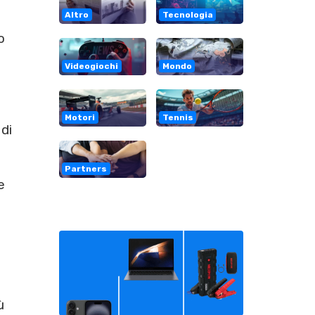
Altro
Tecnologia
o
Videogiochi
Mondo
Motori
Tennis
di
Partners
e
ù