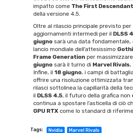
impatto come
The First Descendan
della versione 4.5.
Oltre al rilascio principale previsto per
aggiornamenti intermedi per il
DLSS 4
giugno
sarà una data fondamentale, co
lancio mondiale dell'attesissimo
Goth
Frame Generation
per massimizzare l
giugno
sarà il turno di
Marvel Rivals
,
Infine, il
18 giugno
, i campi di battagli
offrire una risoluzione ottimizzata tram
rilasci sottolinea la capillarità della t
il
DLSS 4.5
, il futuro della grafica n
continua a spostare l'asticella di ciò
GPU RTX
come lo standard di riferime
Tags:
Nvidia
Marvel Rivals