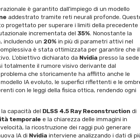
nerazionale è garantito dall'impiego di un modello
ne
addestrato tramite reti neurali profonde. Quest
ato progettato per superare i limiti della precedente
utazionale incrementata del
35%
. Nonostante la
a, includendo un
20%
in più di parametri attivi nel
 complessiva è stata ottimizzata per garantire che il
vo. L'obiettivo dichiarato da
Nvidia
presso la sede 
si totalmente il rumore visivo derivante dal
problema che storicamente ha afflitto anche le
odello IA evoluto, le superfici riflettenti e le ombr
enti con le leggi della fisica ottica, rendendo ogni
a la capacità del
DLSS 4.5 Ray Reconstruction
di
lità temporale
e la chiarezza delle immagini in
velocità, la ricostruzione dei raggi può generare
 nuova IA di
Nvidia
interviene analizzando i dati di pi