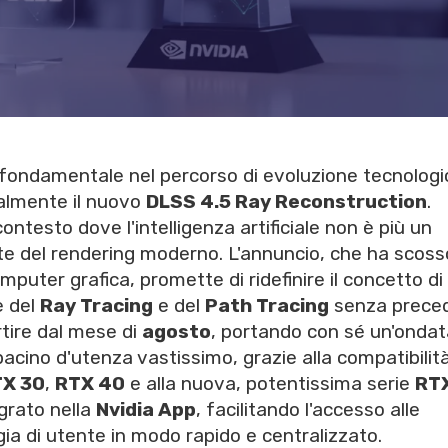
fondamentale nel percorso di evoluzione tecnologi
ialmente il nuovo
DLSS 4.5 Ray Reconstruction
.
ontesto dove l'intelligenza artificiale non è più un
te del rendering moderno. L'annuncio, che ha scoss
mputer grafica, promette di ridefinire il concetto di
e del
Ray Tracing
e del
Path Tracing
senza preced
rtire dal mese di
agosto
, portando con sé un'ondat
acino d'utenza vastissimo, grazie alla compatibilit
X 30
,
RTX 40
e alla nuova, potentissima serie
RT
egrato nella
Nvidia App
, facilitando l'accesso alle
ia di utente in modo rapido e centralizzato.