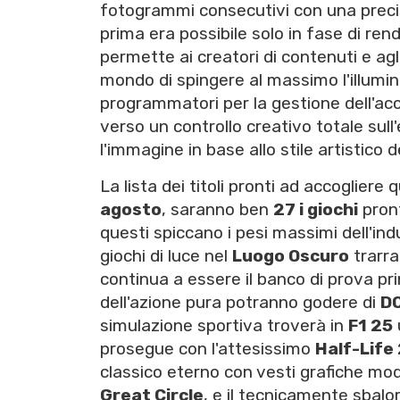
fotogrammi consecutivi con una precis
prima era possibile solo in fase di re
permette ai creatori di contenuti e agl
mondo di spingere al massimo l'illumina
programmatori per la gestione dell'ac
verso un controllo creativo totale sull
l'immagine in base allo stile artistico de
La lista dei titoli pronti ad accogliere 
agosto
, saranno ben
27 i giochi
pront
questi spiccano i pesi massimi dell'in
giochi di luce nel
Luogo Oscuro
trarra
continua a essere il banco di prova pri
dell'azione pura potranno godere di
DO
simulazione sportiva troverà in
F1 25
prosegue con l'attesissimo
Half-Life
classico eterno con vesti grafiche mo
Great Circle
, e il tecnicamente sbalo