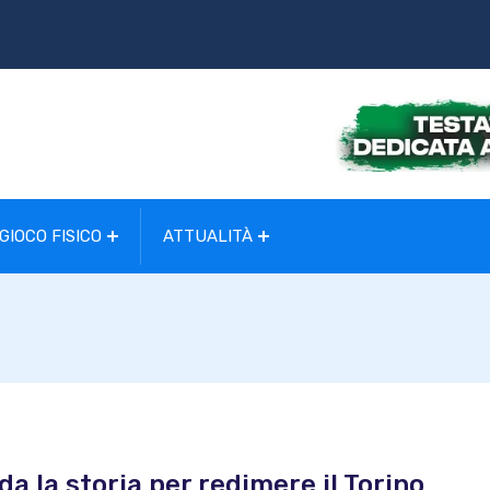
GIOCO FISICO
ATTUALITÀ
da la storia per redimere il Torino