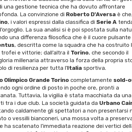
di una gestione tecnica che ha dovuto affrontare
rofonda. La convinzione di
Roberto D'Aversa
è che,
ino
, i valori espressi dalla classifica di
Serie A
tend
ll'orgoglio. La sua analisi si è poi spostata sulla nat
o una differenza filosofica che è il cuore pulsante 
entus
, descritta come la squadra che ha costruito 
ofei e vittorie; dall'altra il
Torino
, che secondo il
loria millenaria attraverso la forza della propria st
o di resilienza per tutta l'
Italia
sportiva.
o Olimpico Grande Torino
completamente
sold-o
ndo ogni ordine di posto in poche ore, pronti a
anata. Tuttavia, la vigilia è stata macchiata da una
i tra i due club. La società guidata da
Urbano Cai
vitando caldamente gli spettatori a non presentarsi 
nto o vessilli bianconeri, una mossa volta a preserv
he ha scatenato l'immediata reazione dei vertici del