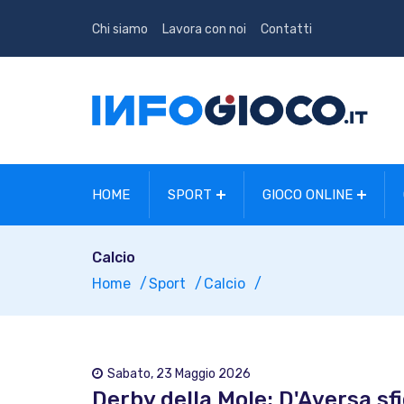
Chi siamo
Lavora con noi
Contatti
HOME
SPORT
GIOCO ONLINE
Calcio
Home
Sport
Calcio
Sabato, 23 Maggio 2026
Derby della Mole: D'Aversa sfi