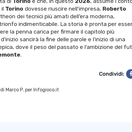
ttà di
Torino
e che, in questo
2026
, assume i conto
 il
Torino
dovesse riuscire nell'impresa,
Roberto
theon dei tecnici più amati dell'era moderna,
trionfo indimenticabile. La storia è pronta per esse
ere la penna carica per firmare il capitolo più
d'inizio sancirà la fine delle parole e l'inizio di una
epica, dove il peso del passato e l'ambizione del fu
emonte
.
Condividi:
 di
Marco P.
per Infogioco.it