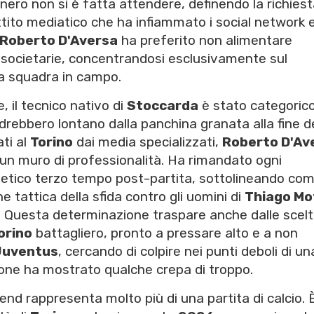
onero non si è fatta attendere, definendo la richies
tito mediatico che ha infiammato i social network e
Roberto D'Aversa
ha preferito non alimentare
e societarie, concentrandosi esclusivamente sul
la squadra in campo.
, il tecnico nativo di
Stoccarda
è stato categorico
edrebbero lontano dalla panchina granata alla fine d
ati al
Torino
dai media specializzati,
Roberto D'Av
o un muro di professionalità. Ha rimandato ogni
otetico terzo tempo post-partita, sottolineando com
e tattica della sfida contro gli uomini di
Thiago Mo
. Questa determinazione traspare anche dalle scelt
orino
battagliero, pronto a pressare alto e a non
Juventus
, cercando di colpire nei punti deboli di un
one ha mostrato qualche crepa di troppo.
end rappresenta molto più di una partita di calcio. 