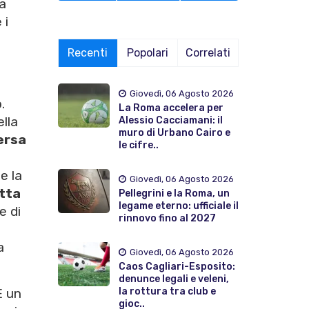
ta
 i
Recenti
Popolari
Correlati
Giovedì, 06 Agosto 2026
.
La Roma accelera per
ella
Alessio Cacciamani: il
muro di Urbano Cairo e
ersa
le cifre..
e la
Giovedì, 06 Agosto 2026
tta
Pellegrini e la Roma, un
legame eterno: ufficiale il
e di
rinnovo fino al 2027
a
Giovedì, 06 Agosto 2026
Caos Cagliari-Esposito:
denunce legali e veleni,
la rottura tra club e
È un
gioc..