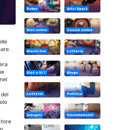
Poker
Altri Sport
Slot online
Casinò online
lle
are.
Giochi live
Lotterie
tera
he
Slot e VLT
Bingo
nel
 del
Lotterie
Politica
olo
Indagini
Emendamenti
atore
to