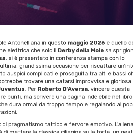
 Mole Antonelliana in questo
maggio 2026
è quello de
ne elettrica che solo il
Derby della Mole
sa sprigion
sa
, si è presentato in conferenza stampa con lo
l'ultima, grandissima occasione per riscattare un'in
o auspici complicati e proseguita tra alti e bassi c
otrebbe trovare una catarsi improvvisa e gloriosa 
Juventus
. Per
Roberto D'Aversa
, vincere questa
re punti, ma scrivere una pagina indelebile nel libro
he dura ormai da troppo tempo e regalando al pop
azioni.
x di pragmatismo tattico e fervore emotivo. L'allen
 di mettere la classica ciliegina sulla torta, un ges