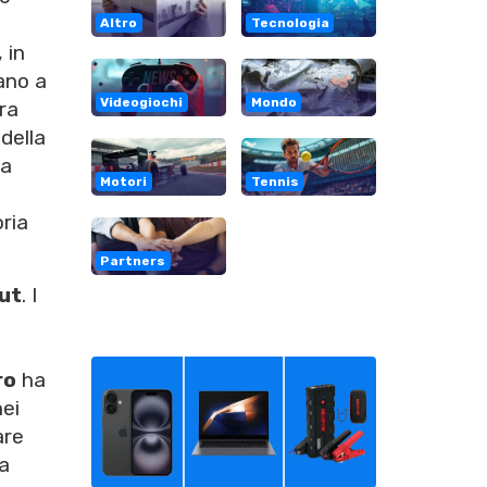
Altro
Tecnologia
 in
ano a
Videogiochi
Mondo
ura
della
la
Motori
Tennis
oria
Partners
ut
. I
ro
ha
nei
are
la