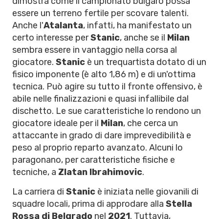
dimostra come il campionato bulgaro possa
essere un terreno fertile per scovare talenti.
Anche l'
Atalanta
, infatti, ha manifestato un
certo interesse per
Stanic
, anche se il
Milan
sembra essere in vantaggio nella corsa al
giocatore.
Stanic
è un trequartista dotato di un
fisico imponente (è alto 1,86 m) e di un'ottima
tecnica. Può agire su tutto il fronte offensivo, è
abile nelle finalizzazioni e quasi infallibile dal
dischetto. Le sue caratteristiche lo rendono un
giocatore ideale per il
Milan
, che cerca un
attaccante in grado di dare imprevedibilità e
peso al proprio reparto avanzato. Alcuni lo
paragonano, per caratteristiche fisiche e
tecniche, a
Zlatan Ibrahimovic
.
La carriera di
Stanic
è iniziata nelle giovanili di
squadre locali, prima di approdare alla
Stella
Rossa di Belgrado
nel
2021
. Tuttavia,