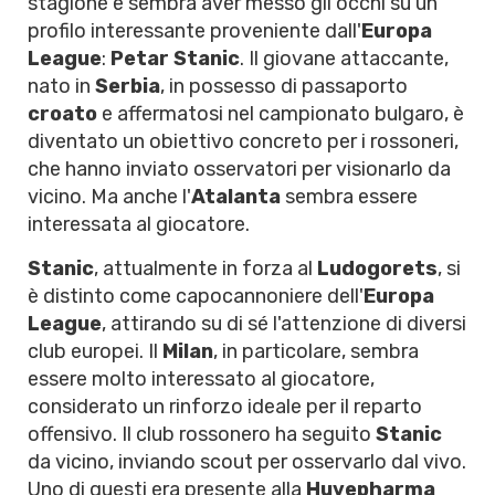
stagione e sembra aver messo gli occhi su un
profilo interessante proveniente dall'
Europa
League
:
Petar Stanic
. Il giovane attaccante,
nato in
Serbia
, in possesso di passaporto
croato
e affermatosi nel campionato bulgaro, è
diventato un obiettivo concreto per i rossoneri,
che hanno inviato osservatori per visionarlo da
vicino. Ma anche l'
Atalanta
sembra essere
interessata al giocatore.
Stanic
, attualmente in forza al
Ludogorets
, si
è distinto come capocannoniere dell'
Europa
League
, attirando su di sé l'attenzione di diversi
club europei. Il
Milan
, in particolare, sembra
essere molto interessato al giocatore,
considerato un rinforzo ideale per il reparto
offensivo. Il club rossonero ha seguito
Stanic
da vicino, inviando scout per osservarlo dal vivo.
Uno di questi era presente alla
Huvepharma