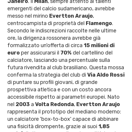
Janeiro
. Il
Milan
, sempre attento ai talenti
emergenti del calcio sudamericano, avrebbe
messo nel mirino
Evertton Araujo
,
centrocampista di proprietà del
Flamengo
.
Secondo le indiscrezioni raccolte nelle ultime
ore, la dirigenza rossonera avrebbe già
formalizzato un'offerta di circa
15 milioni di
euro
per assicurarsi il
70%
del cartellino del
calciatore, lasciando una percentuale sulla
futura rivendita al club brasiliano. Questa mossa
conferma la strategia del club di
Via Aldo Rossi
di puntare su profili giovani, di grande
prospettiva atletica e con un costo ancora
accessibile rispetto ai parametri europei. Nato
nel
2003
a
Volta Redonda
,
Evertton Araujo
rappresenta il prototipo del mediano moderno:
un calciatore 'box-to-box' capace di abbinare
una fisicità dirompente, grazie ai suoi
1,85