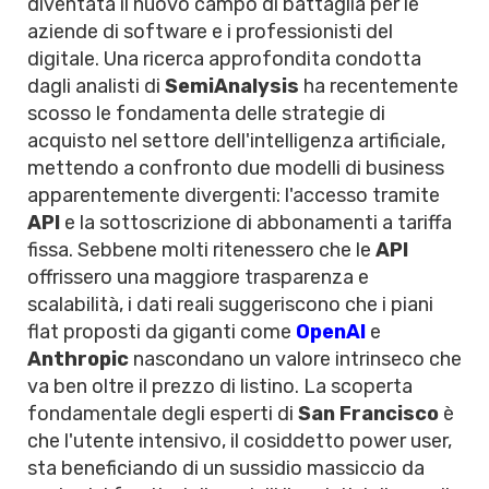
diventata il nuovo campo di battaglia per le
aziende di software e i professionisti del
digitale. Una ricerca approfondita condotta
dagli analisti di
SemiAnalysis
ha recentemente
scosso le fondamenta delle strategie di
acquisto nel settore dell'intelligenza artificiale,
mettendo a confronto due modelli di business
apparentemente divergenti: l'accesso tramite
API
e la sottoscrizione di abbonamenti a tariffa
fissa. Sebbene molti ritenessero che le
API
offrissero una maggiore trasparenza e
scalabilità, i dati reali suggeriscono che i piani
flat proposti da giganti come
OpenAI
e
Anthropic
nascondano un valore intrinseco che
va ben oltre il prezzo di listino. La scoperta
fondamentale degli esperti di
San Francisco
è
che l'utente intensivo, il cosiddetto power user,
sta beneficiando di un sussidio massiccio da