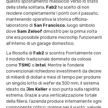
questo spostamento massiccio verso lo stato
della stella solitaria,
Fab2
ha scelto di non
recidere completamente i ponti con il passato,
mantenendo operativa la storica officina-
laboratorio di
San Francisco
, luogo simbolo
dove
Sam Zeloof
dimostrò per la prima volta
che era possibile produrre microchip funzionanti
all’interno di un garage domestico.
La filosofia di
Fab2
si scontra frontalmente con
il modello tradizionale dominato da colossi
come
TSMC
o
Intel
. Mentre le fonderie
convenzionali richiedono investimenti da decine
di miliardi di dollari e mesi di tempo per produrre
un singolo lotto di wafer da 300 mm, il sistema
ideato da
Jim Keller
e soci punta sulla rapidità
estrema. Grazie a una verticalizzazione totale
della filiera, l’azienda produce internamente ogni
componente critico: pompe per il vuoto, valvole