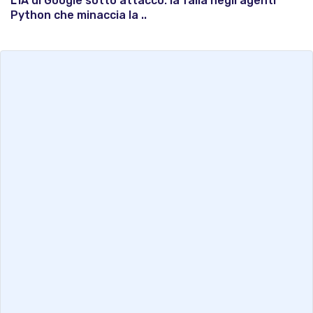
L'IA di Google sotto attacco: la falla negli agenti
Python che minaccia la ..