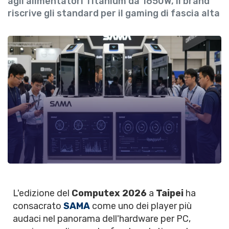
agli alimentatori Titanium da 1650W, il brand
riscrive gli standard per il gaming di fascia alta
L'edizione del
Computex 2026
a
Taipei
ha
consacrato
SAMA
come uno dei player più
audaci nel panorama dell'hardware per PC,