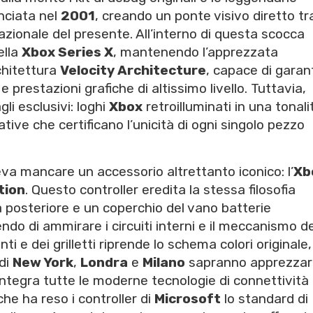
anciata nel
2001
, creando un ponte visivo diretto tra
zionale del presente. All’interno di questa scocca
ella
Xbox Series X
, mantenendo l’apprezzata
chitettura
Velocity Architecture
, capace di garan
 prestazioni grafiche di altissimo livello. Tuttavia,
li esclusivi: loghi
Xbox
retroilluminati in una tonali
e che certificano l’unicità di ogni singolo pezzo
a mancare un accessorio altrettanto iconico: l’
Xb
tion
. Questo controller eredita la stessa filosofia
 posteriore e un coperchio del vano batterie
o di ammirare i circuiti interni e il meccanismo de
nti e dei grilletti riprende lo schema colori originale
 di
New York
,
Londra
e
Milano
sapranno apprezzar
o integra tutte le moderne tecnologie di connettività
he ha reso i controller di
Microsoft
lo standard di