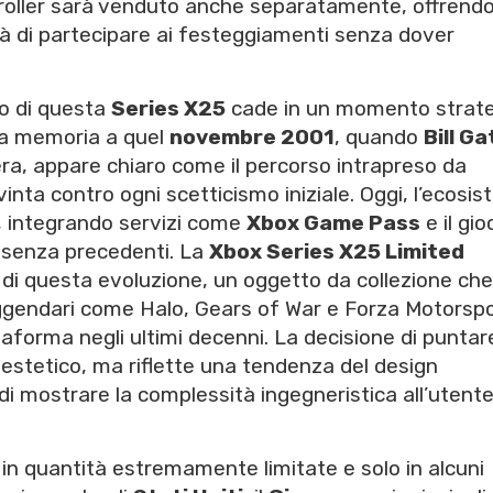
ontroller sarà venduto anche separatamente, offrend
ità di partecipare ai festeggiamenti senza dover
cio di questa
Series X25
cade in un momento strat
 la memoria a quel
novembre 2001
, quando
Bill G
ra, appare chiaro come il percorso intrapreso da
ta contro ogni scetticismo iniziale. Oggi, l’ecosi
o, integrando servizi come
Xbox Game Pass
e il gio
 senza precedenti. La
Xbox Series X25 Limited
o di questa evoluzione, un oggetto da collezione che
leggendari come Halo, Gears of War e Forza Motorspo
ttaforma negli ultimi decenni. La decisione di puntar
 estetico, ma riflette una tendenza del design
i mostrare la complessità ingegneristica all’utent
 in quantità estremamente limitate e solo in alcuni