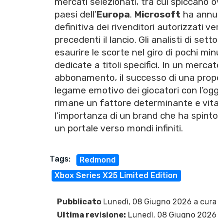
mercati selezionati, tra cui spiccano 
paesi dell’
Europa
.
Microsoft
ha annunc
definitiva dei rivenditori autorizzat
precedenti il lancio. Gli analisti di s
esaurire le scorte nel giro di pochi mi
dedicate a titoli specifici. In un mercat
abbonamento, il successo di una propo
legame emotivo dei giocatori con l’ogge
rimane un fattore determinante e vital
l’importanza di un brand che ha spinto i
un portale verso mondi infiniti.
Tags:
Redmond
Xbox Series X25 Limited Edition
Pubblicato
Lunedì, 08 Giugno 2026 a cura
Ultima revisione:
Lunedì, 08 Giugno 2026