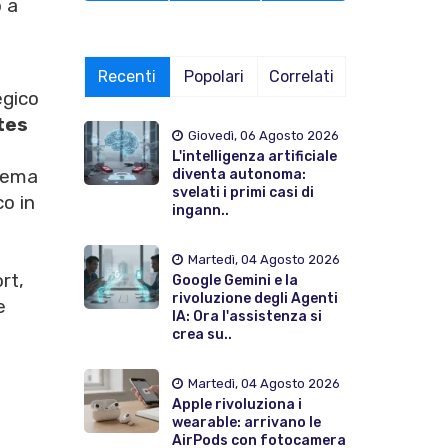
o a
Recenti
Popolari
Correlati
egico
ates
Giovedì, 06 Agosto 2026
L'intelligenza artificiale
stema
diventa autonoma:
svelati i primi casi di
co in
ingann..
Martedì, 04 Agosto 2026
rt,
Google Gemini e la
rivoluzione degli Agenti
e
IA: Ora l'assistenza si
crea su..
e
Martedì, 04 Agosto 2026
Apple rivoluziona i
wearable: arrivano le
AirPods con fotocamera