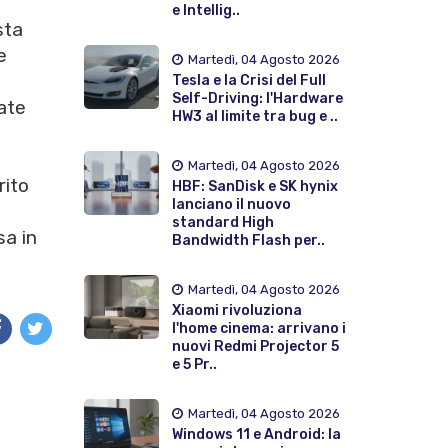
e Intellig..
sta
e
Martedì, 04 Agosto 2026
Tesla e la Crisi del Full
Self-Driving: l'Hardware
tate
HW3 al limite tra bug e ..
Martedì, 04 Agosto 2026
rito
HBF: SanDisk e SK hynix
lanciano il nuovo
standard High
sa in
Bandwidth Flash per..
Martedì, 04 Agosto 2026
Xiaomi rivoluziona
l'home cinema: arrivano i
nuovi Redmi Projector 5
e 5 Pr..
Martedì, 04 Agosto 2026
Windows 11 e Android: la