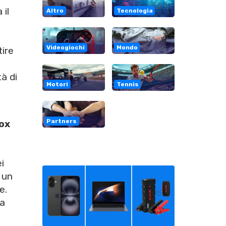
 il
Altro
Tecnologia
Videogiochi
Mondo
tire
tà di
Motori
Tennis
Partners
ox
i
, un
e.
 a