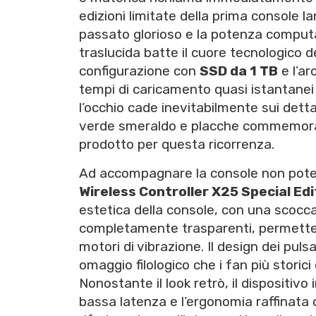
edizioni limitate della prima console l
passato glorioso e la potenza computa
traslucida batte il cuore tecnologico d
configurazione con
SSD da 1 TB
e l’ar
tempi di caricamento quasi istantanei e
l’occhio cade inevitabilmente sui dettag
verde smeraldo e placche commemorativ
prodotto per questa ricorrenza.
Ad accompagnare la console non potev
Wireless Controller X25 Special Edi
estetica della console, con una scocca
completamente trasparenti, permettend
motori di vibrazione. Il design dei pulsa
omaggio filologico che i fan più storici
Nonostante il look retrò, il dispositiv
bassa latenza e l’ergonomia raffinata c