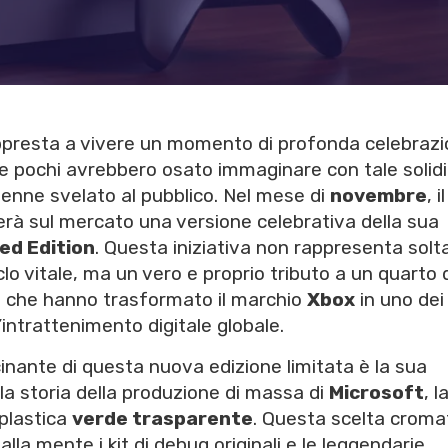
appresta a vivere un momento di profonda celebraz
e pochi avrebbero osato immaginare con tale solidi
venne svelato al pubblico. Nel mese di
novembre
, il
rà sul mercato una versione celebrativa della sua
ed Edition
. Questa iniziativa non rappresenta solt
o vitale, ma un vero e proprio tributo a un quarto 
si che hanno trasformato il marchio
Xbox
in uno dei
l’intrattenimento digitale globale.
cinante di questa nuova edizione limitata è la sua
lla storia della produzione di massa di
Microsoft
, l
 plastica
verde trasparente
. Questa scelta croma
a mente i kit di debug originali e le leggendarie