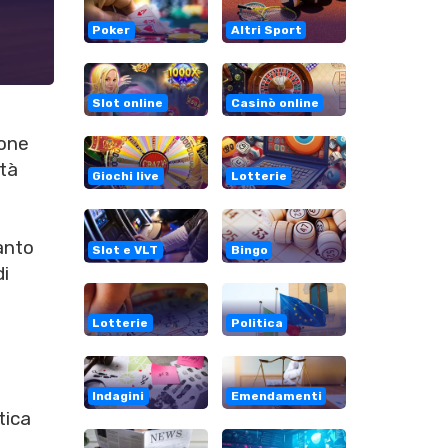
Poker
Altri Sport
Slot online
Casinò online
ione
tà
Giochi live
Lotterie
anto
Slot e VLT
Bingo
di
Lotterie
Politica
a
Indagini
Emendamenti
tica