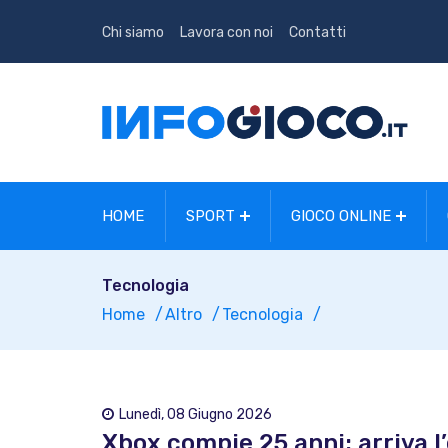
Chi siamo
Lavora con noi
Contatti
HOME
SPORT
GIOCO ONLINE
Tecnologia
Home
Altro
Tecnologia
Lunedì, 08 Giugno 2026
Xbox compie 25 anni: arriva l