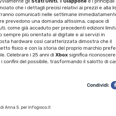
ovviamente gli
Stati Uniti
, il
Giappone
e i principali
iato che i dettagli precisi relativi ai prezzi e alla li
i verranno comunicati nelle settimane immediatament
ettore prevedono una domanda altissima, capace di
nuti, come già accaduto per precedenti edizioni limi
o sempre più orientato al digitale e ai servizi in
sta hardware così caratterizzata dimostra che il
tto fisico e con la storia del proprio marchio prefe
e. Celebrare i 25 anni di
Xbox
significa riconoscere
 confini del possibile, trasformando il salotto di ca
Condividi:
 di
Anna S.
per Infogioco.it