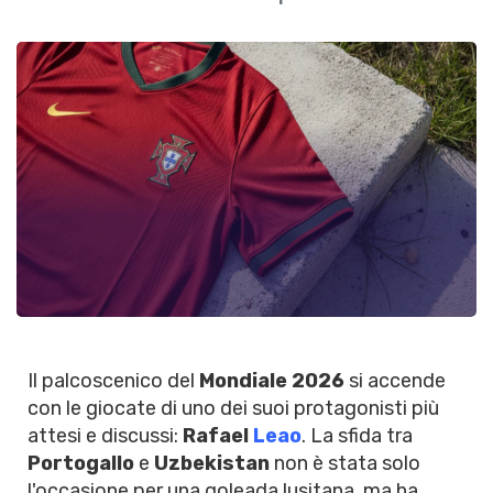
Il palcoscenico del
Mondiale 2026
si accende
con le giocate di uno dei suoi protagonisti più
attesi e discussi:
Rafael
Leao
. La sfida tra
Portogallo
e
Uzbekistan
non è stata solo
l'occasione per una goleada lusitana, ma ha