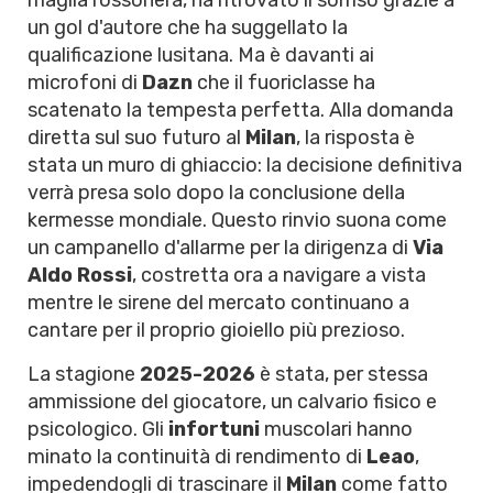
maglia rossonera, ha ritrovato il sorriso grazie a
un gol d'autore che ha suggellato la
qualificazione lusitana. Ma è davanti ai
microfoni di
Dazn
che il fuoriclasse ha
scatenato la tempesta perfetta. Alla domanda
diretta sul suo futuro al
Milan
, la risposta è
stata un muro di ghiaccio: la decisione definitiva
verrà presa solo dopo la conclusione della
kermesse mondiale. Questo rinvio suona come
un campanello d'allarme per la dirigenza di
Via
Aldo Rossi
, costretta ora a navigare a vista
mentre le sirene del mercato continuano a
cantare per il proprio gioiello più prezioso.
La stagione
2025-2026
è stata, per stessa
ammissione del giocatore, un calvario fisico e
psicologico. Gli
infortuni
muscolari hanno
minato la continuità di rendimento di
Leao
,
impedendogli di trascinare il
Milan
come fatto