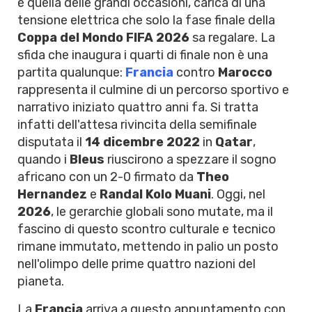
è quella delle grandi occasioni, carica di una
tensione elettrica che solo la fase finale della
Coppa del Mondo FIFA 2026
sa regalare. La
sfida che inaugura i quarti di finale non è una
partita qualunque:
Francia
contro
Marocco
rappresenta il culmine di un percorso sportivo e
narrativo iniziato quattro anni fa. Si tratta
infatti dell'attesa rivincita della semifinale
disputata il
14 dicembre 2022
in
Qatar
,
quando i
Bleus
riuscirono a spezzare il sogno
africano con un 2-0 firmato da
Theo
Hernandez
e
Randal Kolo Muani
. Oggi, nel
2026
, le gerarchie globali sono mutate, ma il
fascino di questo scontro culturale e tecnico
rimane immutato, mettendo in palio un posto
nell'olimpo delle prime quattro nazioni del
pianeta.
La
Francia
arriva a questo appuntamento con