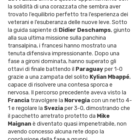
la solidità di una corazzata che sembra aver
trovato l'equilibrio perfetto tra l'esperienza dei
veterani e l'esuberanza delle nuove leve. Sotto
la guida sapiente di
Didier Deschamps
, giunto
alla sua ultima missione sulla panchina
transalpina, i francesi hanno mostrato una
tenuta difensiva impressionante. Dopo una
fase a gironi dominata, hanno superato gli
ottavi di finale battendo il
Paraguay
per 1-0
grazie a una zampata del solito
Kylian Mbappé
,
capace di risolvere una contesa sporca e
nervosa. Il percorso precedente aveva visto la
Francia
travolgere la
Norvegia
con un netto 4-
1 e regolare la
Svezia
per 3-0, dimostrando che
il pacchetto arretrato protetto da
Mike
Maignan
è diventato quasi impenetrabile, non
avendo concesso alcuna rete dopo la
conclusione della fase a gruppi.