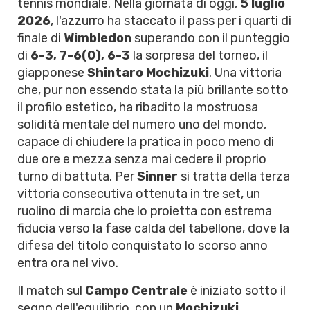
tennis mondiale. Nella giornata di oggi,
5 luglio
2026
, l'azzurro ha staccato il pass per i quarti di
finale di
Wimbledon
superando con il punteggio
di
6-3, 7-6(0), 6-3
la sorpresa del torneo, il
giapponese
Shintaro Mochizuki
. Una vittoria
che, pur non essendo stata la più brillante sotto
il profilo estetico, ha ribadito la mostruosa
solidità mentale del numero uno del mondo,
capace di chiudere la pratica in poco meno di
due ore e mezza senza mai cedere il proprio
turno di battuta. Per
Sinner
si tratta della terza
vittoria consecutiva ottenuta in tre set, un
ruolino di marcia che lo proietta con estrema
fiducia verso la fase calda del tabellone, dove la
difesa del titolo conquistato lo scorso anno
entra ora nel vivo.
Il match sul
Campo Centrale
è iniziato sotto il
segno dell'equilibrio, con un
Mochizuki