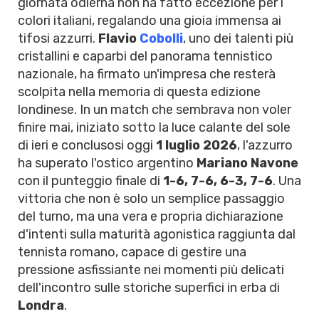
giornata odierna non ha fatto eccezione per i
colori italiani, regalando una gioia immensa ai
tifosi azzurri.
Flavio
Cobolli
, uno dei talenti più
cristallini e caparbi del panorama tennistico
nazionale, ha firmato un'impresa che resterà
scolpita nella memoria di questa edizione
londinese. In un match che sembrava non voler
finire mai, iniziato sotto la luce calante del sole
di ieri e conclusosi oggi
1 luglio 2026
, l'azzurro
ha superato l'ostico argentino
Mariano Navone
con il punteggio finale di
1-6, 7-6, 6-3, 7-6
. Una
vittoria che non è solo un semplice passaggio
del turno, ma una vera e propria dichiarazione
d'intenti sulla maturità agonistica raggiunta dal
tennista romano, capace di gestire una
pressione asfissiante nei momenti più delicati
dell'incontro sulle storiche superfici in erba di
Londra
.