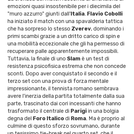
emozioni quasi insostenibile per i diecimila del
"muro azzurro" giunti dall'
Italia
.
Flavio Cobolli
ha iniziato il match con una spavalderia tattica
che ha sorpreso lo stesso
Zverev
, dominando i
primi scambi grazie a un dritto carico di spin e
una mobilità eccezionale che gli ha permesso di
recuperare palle apparentemente impossibili.
Tuttavia, la finale di uno
Slam
è un test di
resistenza psicofisica estrema che non concede
sconti. Dopo aver conquistato il secondo e il
terzo set con una prova di forza mentale
impressionante, il tennista romano sembrava
avere l'inerzia della partita totalmente dalla sua
parte, trascinato dai cori incessanti che hanno
trasformato il centrale di
Parigi
in una bolgia
degna del
Foro Italico
di
Roma
. Ma è proprio al
culmine di questo sforzo sovrumano, durante
un tesissimo tie-break nel quarto set, che il