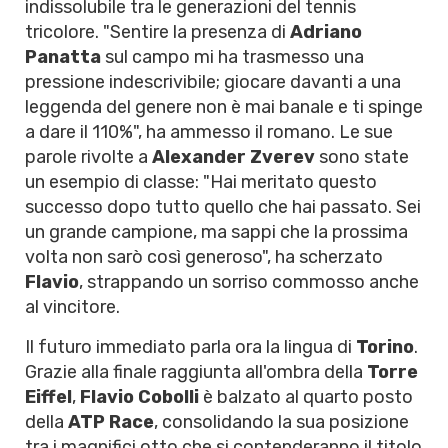
indissolubile tra le generazioni del tennis
tricolore. "Sentire la presenza di
Adriano
Panatta
sul campo mi ha trasmesso una
pressione indescrivibile; giocare davanti a una
leggenda del genere non è mai banale e ti spinge
a dare il 110%", ha ammesso il romano. Le sue
parole rivolte a
Alexander Zverev
sono state
un esempio di classe: "Hai meritato questo
successo dopo tutto quello che hai passato. Sei
un grande campione, ma sappi che la prossima
volta non sarò così generoso", ha scherzato
Flavio
, strappando un sorriso commosso anche
al vincitore.
Il futuro immediato parla ora la lingua di
Torino
.
Grazie alla finale raggiunta all'ombra della
Torre
Eiffel
,
Flavio Cobolli
è balzato al quarto posto
della
ATP Race
, consolidando la sua posizione
tra i magnifici otto che si contenderanno il titolo