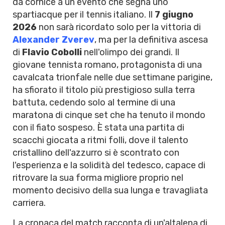
da cornice a un evento che segna uno
spartiacque per il tennis italiano. Il
7 giugno
2026
non sarà ricordato solo per la vittoria di
Alexander Zverev
, ma per la definitiva ascesa
di
Flavio Cobolli
nell'olimpo dei grandi. Il
giovane tennista romano, protagonista di una
cavalcata trionfale nelle due settimane parigine,
ha sfiorato il titolo più prestigioso sulla terra
battuta, cedendo solo al termine di una
maratona di cinque set che ha tenuto il mondo
con il fiato sospeso. È stata una partita di
scacchi giocata a ritmi folli, dove il talento
cristallino dell'azzurro si è scontrato con
l'esperienza e la solidità del tedesco, capace di
ritrovare la sua forma migliore proprio nel
momento decisivo della sua lunga e travagliata
carriera.
La cronaca del match racconta di un'altalena di