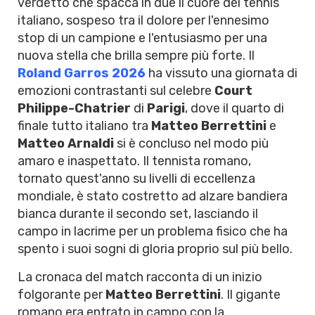
verdetto che spacca in due il cuore del tennis
italiano, sospeso tra il dolore per l'ennesimo
stop di un campione e l'entusiasmo per una
nuova stella che brilla sempre più forte. Il
Roland Garros 2026
ha vissuto una giornata di
emozioni contrastanti sul celebre
Court
Philippe-Chatrier
di
Parigi
, dove il quarto di
finale tutto italiano tra
Matteo Berrettini
e
Matteo Arnaldi
si è concluso nel modo più
amaro e inaspettato. Il tennista romano,
tornato quest'anno su livelli di eccellenza
mondiale, è stato costretto ad alzare bandiera
bianca durante il secondo set, lasciando il
campo in lacrime per un problema fisico che ha
spento i suoi sogni di gloria proprio sul più bello.
La cronaca del match racconta di un inizio
folgorante per
Matteo Berrettini
. Il gigante
romano era entrato in campo con la