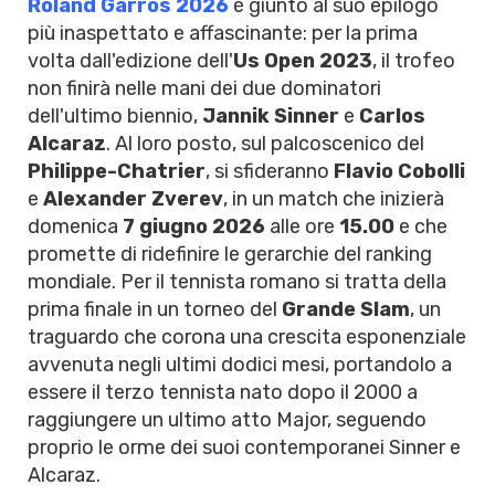
Roland Garros 2026
è giunto al suo epilogo
più inaspettato e affascinante: per la prima
volta dall'edizione dell'
Us Open 2023
, il trofeo
non finirà nelle mani dei due dominatori
dell'ultimo biennio,
Jannik Sinner
e
Carlos
Alcaraz
. Al loro posto, sul palcoscenico del
Philippe-Chatrier
, si sfideranno
Flavio Cobolli
e
Alexander Zverev
, in un match che inizierà
domenica
7 giugno 2026
alle ore
15.00
e che
promette di ridefinire le gerarchie del ranking
mondiale. Per il tennista romano si tratta della
prima finale in un torneo del
Grande Slam
, un
traguardo che corona una crescita esponenziale
avvenuta negli ultimi dodici mesi, portandolo a
essere il terzo tennista nato dopo il 2000 a
raggiungere un ultimo atto Major, seguendo
proprio le orme dei suoi contemporanei Sinner e
Alcaraz.