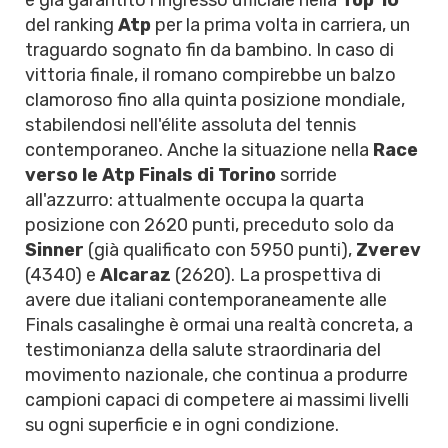
è già garantito l'ingresso ufficiale nella
Top 10
del ranking
Atp
per la prima volta in carriera, un
traguardo sognato fin da bambino. In caso di
vittoria finale, il romano compirebbe un balzo
clamoroso fino alla quinta posizione mondiale,
stabilendosi nell'élite assoluta del tennis
contemporaneo. Anche la situazione nella
Race
verso le Atp Finals di Torino
sorride
all'azzurro: attualmente occupa la quarta
posizione con 2620 punti, preceduto solo da
Sinner
(già qualificato con 5950 punti),
Zverev
(4340) e
Alcaraz
(2620). La prospettiva di
avere due italiani contemporaneamente alle
Finals casalinghe è ormai una realtà concreta, a
testimonianza della salute straordinaria del
movimento nazionale, che continua a produrre
campioni capaci di competere ai massimi livelli
su ogni superficie e in ogni condizione.