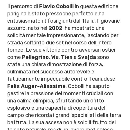
Il percorso di
Flavio Cobolli
in questa edizione
parigina è stato pressoché perfetto e ha
entusiasmato i tifosi giunti dall'Italia. Il giovane
azzurro, nato nel
2002
, ha mostrato una
solidità mentale impressionante, lasciando per
strada soltanto due set nel corso dell'intero
torneo. Le sue vittorie contro avversari ostici
come
Pellegrino
,
Wu
,
Tien
e
Svajda
sono
state una chiara dimostrazione di forza,
culminata nel successo autorevole e
tatticamente impeccabile contro il canadese
Felix Auger-Aliassime
. Cobolli ha saputo
gestire la pressione dei momenti cruciali con
una calma olimpica, sfruttando un dritto
esplosivo e una capacità di copertura del
campo che ricorda i grandi specialisti della terra
battuta. La sua ascesa non è solo il frutto del
talento naturale, ma di un lavoro meticoloso