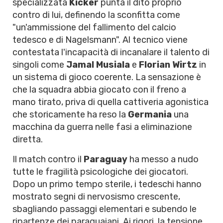
specializzata
Kicker
punta il dito proprio
contro di lui, definendo la sconfitta come
"un'ammissione del fallimento del calcio
tedesco e di Nagelsmann". Al tecnico viene
contestata l'incapacità di incanalare il talento di
singoli come
Jamal Musiala
e
Florian Wirtz
in
un sistema di gioco coerente. La sensazione è
che la squadra abbia giocato con il freno a
mano tirato, priva di quella cattiveria agonistica
che storicamente ha reso la
Germania
una
macchina da guerra nelle fasi a eliminazione
diretta.
Il match contro il
Paraguay
ha messo a nudo
tutte le fragilità psicologiche dei giocatori.
Dopo un primo tempo sterile, i tedeschi hanno
mostrato segni di nervosismo crescente,
sbagliando passaggi elementari e subendo le
ripartenze dei paraguaiani. Ai rigori, la tensione