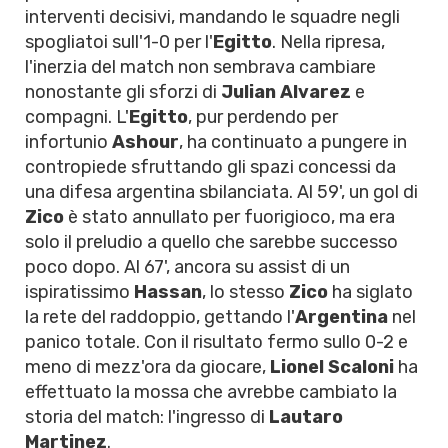
interventi decisivi, mandando le squadre negli
spogliatoi sull'1-0 per l'
Egitto
. Nella ripresa,
l'inerzia del match non sembrava cambiare
nonostante gli sforzi di
Julian Alvarez
e
compagni. L'
Egitto
, pur perdendo per
infortunio
Ashour
, ha continuato a pungere in
contropiede sfruttando gli spazi concessi da
una difesa argentina sbilanciata. Al 59', un gol di
Zico
è stato annullato per fuorigioco, ma era
solo il preludio a quello che sarebbe successo
poco dopo. Al 67', ancora su assist di un
ispiratissimo
Hassan
, lo stesso
Zico
ha siglato
la rete del raddoppio, gettando l'
Argentina
nel
panico totale. Con il risultato fermo sullo 0-2 e
meno di mezz'ora da giocare,
Lionel Scaloni
ha
effettuato la mossa che avrebbe cambiato la
storia del match: l'ingresso di
Lautaro
Martinez
.