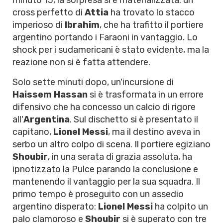
minuto 13, la sorpresa si è materializzata: un
cross perfetto di
Attia
ha trovato lo stacco
imperioso di
Ibrahim
, che ha trafitto il portiere
argentino portando i Faraoni in vantaggio. Lo
shock per i sudamericani è stato evidente, ma la
reazione non si è fatta attendere.
Solo sette minuti dopo, un'incursione di
Haissem Hassan
si è trasformata in un errore
difensivo che ha concesso un calcio di rigore
all'
Argentina
. Sul dischetto si è presentato il
capitano,
Lionel Messi
, ma il destino aveva in
serbo un altro colpo di scena. Il portiere egiziano
Shoubir
, in una serata di grazia assoluta, ha
ipnotizzato la Pulce parando la conclusione e
mantenendo il vantaggio per la sua squadra. Il
primo tempo è proseguito con un assedio
argentino disperato:
Lionel Messi
ha colpito un
palo clamoroso e
Shoubir
si è superato con tre