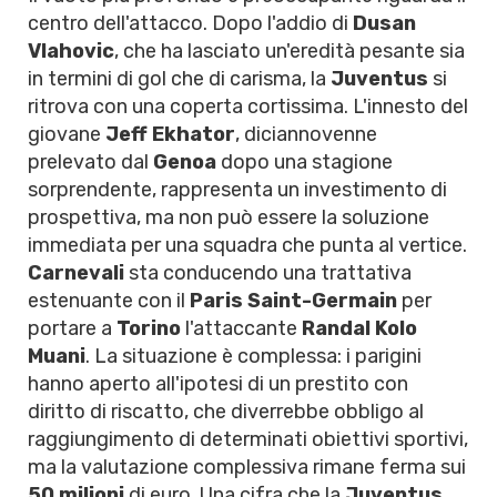
centro dell'attacco. Dopo l'addio di
Dusan
Vlahovic
, che ha lasciato un'eredità pesante sia
in termini di gol che di carisma, la
Juventus
si
ritrova con una coperta cortissima. L'innesto del
giovane
Jeff Ekhator
, diciannovenne
prelevato dal
Genoa
dopo una stagione
sorprendente, rappresenta un investimento di
prospettiva, ma non può essere la soluzione
immediata per una squadra che punta al vertice.
Carnevali
sta conducendo una trattativa
estenuante con il
Paris Saint-Germain
per
portare a
Torino
l'attaccante
Randal Kolo
Muani
. La situazione è complessa: i parigini
hanno aperto all'ipotesi di un prestito con
diritto di riscatto, che diverrebbe obbligo al
raggiungimento di determinati obiettivi sportivi,
ma la valutazione complessiva rimane ferma sui
50 milioni
di euro. Una cifra che la
Juventus