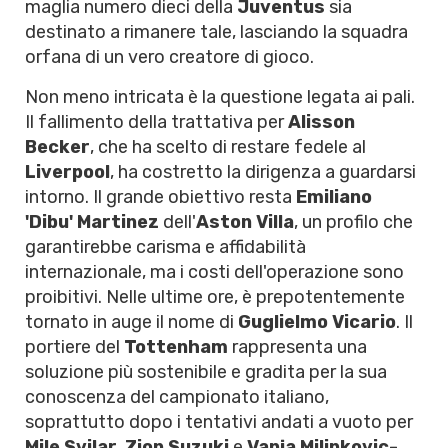
maglia numero dieci della
Juventus
sia
destinato a rimanere tale, lasciando la squadra
orfana di un vero creatore di gioco.
Non meno intricata è la questione legata ai pali.
Il fallimento della trattativa per
Alisson
Becker
, che ha scelto di restare fedele al
Liverpool
, ha costretto la dirigenza a guardarsi
intorno. Il grande obiettivo resta
Emiliano
'Dibu' Martinez
dell'
Aston Villa
, un profilo che
garantirebbe carisma e affidabilità
internazionale, ma i costi dell'operazione sono
proibitivi. Nelle ultime ore, è prepotentemente
tornato in auge il nome di
Guglielmo Vicario
. Il
portiere del
Tottenham
rappresenta una
soluzione più sostenibile e gradita per la sua
conoscenza del campionato italiano,
soprattutto dopo i tentativi andati a vuoto per
Mile Svilar
,
Zion Suzuki
e
Vanja Milinkovic-