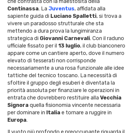
che contrasta con la maestosità della
Continassa
. La
Juventus
, affidata alla
sapiente guida di
Luciano Spalletti
, si trova a
vivere un paradosso strutturale che sta
mettendo a dura prova la lungimiranza
strategica di
Giovanni Carnevali
. Con il raduno
ufficiale fissato per il
13 luglio
, il club bianconero
appare come un cantiere aperto, dove il numero
elevato di tesserati non corrisponde
necessariamente a una rosa funzionale alle idee
tattiche del tecnico toscano. La necessità di
sfoltire il gruppo degli esuberi è diventata la
priorità assoluta per finanziare le operazioni in
entrata che dovrebbero restituire alla
Vecchia
Signora
quella fisionomia vincente necessaria
per dominare in
Italia
e tornare a ruggire in
Europa
.
Il vuoto più profondo e preoccupante riguarda il