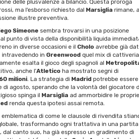
zione delle plusvalenze a bilancio. Questa proroga
rossi, ma l'esborso richiesto dal
Marsiglia
rimane, a
sione illustre preventiva.
iego Simeone
sembra trovarsi in una posizione
punto di vista della disponibilità liquida immediata
eno in diverse occasioni e il
Cholo
avrebbe già dato
e, intravedendo in
Greenwood
quel mix di cattiveria
amente esalta il gioco degli spagnoli al
Metropolit
ivo, anche l'
Atletico
ha mostrato segni di
60 milioni
. La strategia di
Madrid
potrebbe essere
e di agosto, sperando che la volontà del giocatore d
igioso spinga il
Marsiglia
ad ammorbidire le propri
ted
renda questa ipotesi assai remota.
 emblematica di come le clausole di rivendita stian
obale, trasformando ogni trattativa in una partita
ore, dal canto suo, ha già espresso un gradimento di