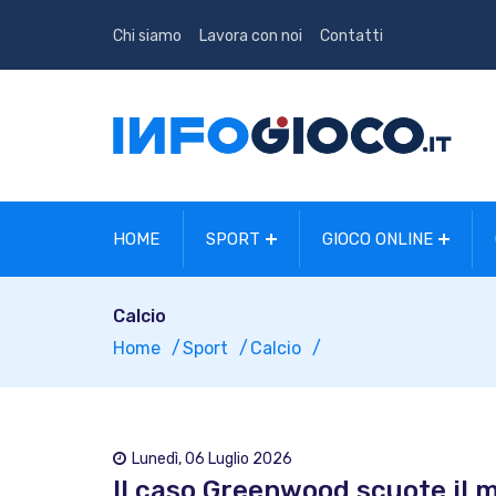
Chi siamo
Lavora con noi
Contatti
HOME
SPORT
GIOCO ONLINE
Calcio
Home
Sport
Calcio
Lunedì, 06 Luglio 2026
Il caso Greenwood scuote il m