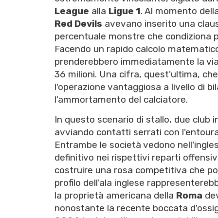
League
alla
Ligue 1
. Al momento della
Red Devils
avevano inserito una clauso
percentuale monstre che condiziona 
Facendo un rapido calcolo matematico,
prenderebbero immediatamente la via
36 milioni. Una cifra, quest'ultima, che
l'operazione vantaggiosa a livello di bi
l'ammortamento del calciatore.
In questo scenario di stallo, due club
avviando contatti serrati con l'entour
Entrambe le società vedono nell'inglese
definitivo nei rispettivi reparti offensiv
costruire una rosa competitiva che poss
profilo dell'ala inglese rappresenterebb
la proprietà americana della
Roma
dev
nonostante la recente boccata d'ossi