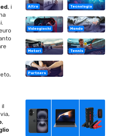
ted
, i
Altro
Tecnologia
una
i.
Videogiochi
Mondo
euro
anto
are
Motori
Tennis
Partners
reto,
il
via,
o
,
glio