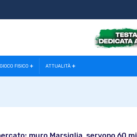
GIOCO FISICO
ATTUALITÀ
ercato: muro Marsiglia, servono 60 mi