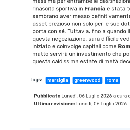
massima per entrambe le destinazioni,
rinascita sportiva in
Francia
è stata t
sembrano aver messo definitivamente a
asset prezioso non solo per le sue dot
porta con sé. Tuttavia, fino a quando i
questa negoziazione, sarà difficile ve
iniziato e coinvolge capitali come
Rom
matto servirà un investimento che potr
questa caldissima estate di metà dec
Tags:
marsiglia
greenwood
roma
Pubblicato
Lunedì, 06 Luglio 2026 a cura 
Ultima revisione:
Lunedì, 06 Luglio 2026