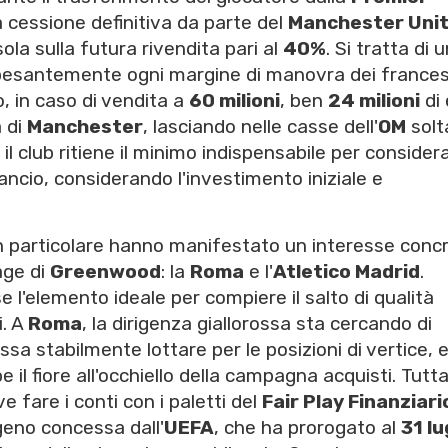
 cessione definitiva da parte del
Manchester Uni
la sulla futura rivendita pari al
40%
. Si tratta di 
pesantemente ogni margine di manovra dei frances
 in caso di vendita a
60 milioni
, ben
24 milioni
di 
 di
Manchester
, lasciando nelle casse dell'
OM
solt
 il club ritiene il minimo indispensabile per consider
lancio, considerando l'investimento iniziale e
 in particolare hanno manifestato un interesse conc
age di
Greenwood
: la
Roma
e l'
Atletico Madrid
.
 l'elemento ideale per compiere il salto di qualità
i. A
Roma
, la dirigenza giallorossa sta cercando di
a stabilmente lottare per le posizioni di vertice, e 
e il fiore all'occhiello della campagna acquisti. Tutta
e fare i conti con i paletti del
Fair Play Finanziari
geno concessa dall'
UEFA
, che ha prorogato al
31 lu