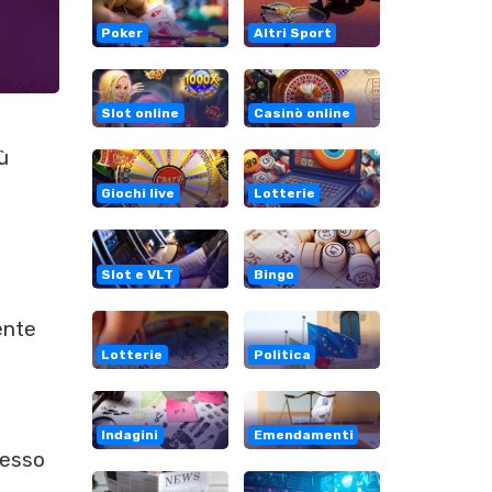
Poker
Altri Sport
Slot online
Casinò online
ù
Giochi live
Lotterie
Slot e VLT
Bingo
ente
l
Lotterie
Politica
Indagini
Emendamenti
resso