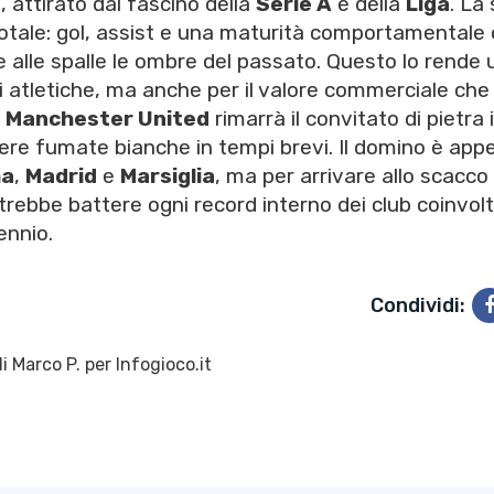
 attirato dal fascino della
Serie A
e della
Liga
. La
otale: gol, assist e una maturità comportamentale
lle spalle le ombre del passato. Questo lo rende 
i atletiche, ma anche per il valore commerciale che
l
Manchester United
rimarrà il convitato di pietra 
dere fumate bianche in tempi brevi. Il domino è app
a
,
Madrid
e
Marsiglia
, ma per arrivare allo scacco
ebbe battere ogni record interno dei club coinvolti
ennio.
Condividi:
di
Marco P.
per Infogioco.it