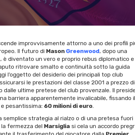
ccende improvvisamente attorno a uno dei profili pi
opeo. Il futuro di
Mason
Greenwood
, dopo una
a
, è diventato un vero e proprio rebus diplomatico e
saputo ritrovare smalto e continuità sotto la guida
ggi l'oggetto del desiderio dei principali top club
assicurarsi le prestazioni del classe 2001 a prezzo di
dalle ultime pretese del club provenzale. Il presid
una barriera apparentemente invalicabile, fissando i
a e pesantissima:
60 milioni di euro
.
 semplice strategia al rialzo o di una pretesa fuori
o la fermezza del
Marsiglia
si cela un accordo preg
nte il trasferimento del giocatore dalla
Premier