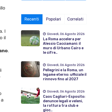
llo
Recenti
Popolari
Correlati
. I
Giovedì, 06 Agosto 2026
 il
La Roma accelera per
Alessio Cacciamani: il
muro di Urbano Cairo e
ano
.
le cifre..
Giovedì, 06 Agosto 2026
i
Pellegrini e la Roma, un
legame eterno: ufficiale il
e
rinnovo fino al 2027
Giovedì, 06 Agosto 2026
o
Caos Cagliari-Esposito:
 a
denunce legali e veleni,
la rottura tra club e
gioc..