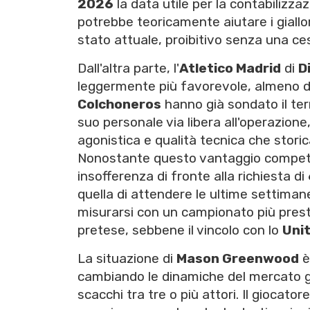
2026
la data utile per la contabilizza
potrebbe teoricamente aiutare i giallo
stato attuale, proibitivo senza una ces
Dall'altra parte, l'
Atletico Madrid
di
D
leggermente più favorevole, almeno dal 
Colchoneros
hanno già sondato il terr
suo personale via libera all'operazion
agonistica e qualità tecnica che storic
Nonostante questo vantaggio competit
insofferenza di fronte alla richiesta di
quella di attendere le ultime settiman
misurarsi con un campionato più prest
pretese, sebbene il vincolo con lo
Uni
La situazione di
Mason Greenwood
è
cambiando le dinamiche del mercato gl
scacchi tra tre o più attori. Il giocat