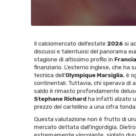
Il calciomercato dell'estate
2026
si a
discussi e talentuosi del panorama eur
stagione di altissimo profilo in
Franci
finanziario. L'esterno inglese, che ha 
tecnica dell'
Olympique Marsiglia
, è o
continentali. Tuttavia, chi sperava di 
saldo è rimasto profondamente deluso 
Stephane Richard
ha infatti alzato 
prezzo del cartellino a una cifra tond
Questa valutazione non è frutto di una
mercato dettata dall'ingordigia. Dietr
estremamente vincolante, siglato dura