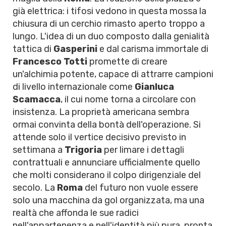
già elettrica: i tifosi vedono in questa mossa la
chiusura di un cerchio rimasto aperto troppo a
lungo. L'idea di un duo composto dalla genialità
tattica di
Gasperini
e dal carisma immortale di
Francesco Totti
promette di creare
un'alchimia potente, capace di attrarre campioni
di livello internazionale come
Gianluca
Scamacca
, il cui nome torna a circolare con
insistenza. La proprietà americana sembra
ormai convinta della bontà dell'operazione. Si
attende solo il vertice decisivo previsto in
settimana a
Trigoria
per limare i dettagli
contrattuali e annunciare ufficialmente quello
che molti considerano il colpo dirigenziale del
secolo. La
Roma
del futuro non vuole essere
solo una macchina da gol organizzata, ma una
realtà che affonda le sue radici
nell'appartenenza e nell'identità più pura, pronta