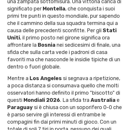
una zampata sottomisura. Una vittoria carica di
significato per
Montella
, che conquista i suoi
primi tre punti in questo mondiale, pur sapendo
che il cammino della sua squadra termina qui a
causa delle precedenti sconfitte. Per gli
Stati
Uniti
, il primo posto nel girone significa ora
affrontare la
Bosnia
nei sedicesimi di finale, una
sfida che sulla carta vede i padroni di casa
favoriti ma che nasconde le insidie tipiche di un
dentro o fuori globale.
Mentre a
Los Angeles
si segnava a ripetizione,
a poca distanza si consumava quello che molti
osservatori hanno definito il primo "biscotto" di
questi
Mondiali 2026
. La sfida tra
Australia
e
Paraguay
si è chiusa con un soporifero 0-0 che
è parso servire gli interessi di entrambe le
compagini fin dai primi minuti di gioco. Con un
totale di soli 7 tiri in porta, nessuno dei quali