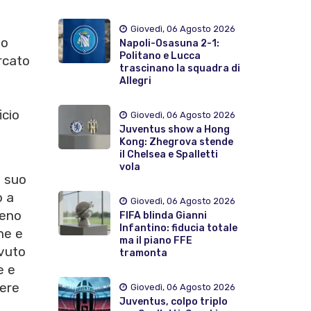
Giovedì, 06 Agosto 2026
io
Napoli-Osasuna 2-1:
Politano e Lucca
rcato
trascinano la squadra di
Allegri
icio
Giovedì, 06 Agosto 2026
Juventus show a Hong
Kong: Zhegrova stende
il Chelsea e Spalletti
vola
l suo
o a
Giovedì, 06 Agosto 2026
meno
FIFA blinda Gianni
Infantino: fiducia totale
ne e
ma il piano FFE
avuto
tramonta
e e
tere
Giovedì, 06 Agosto 2026
Juventus, colpo triplo