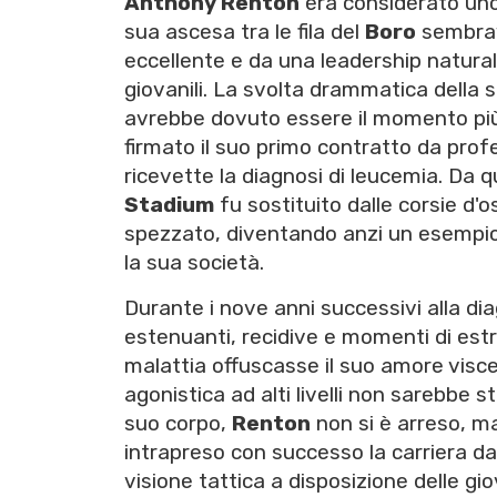
Anthony Renton
era considerato uno 
sua ascesa tra le fila del
Boro
sembrava
eccellente e da una leadership natural
giovanili. La svolta drammatica della
avrebbe dovuto essere il momento più 
firmato il suo primo contratto da pro
ricevette la diagnosi di leucemia. Da 
Stadium
fu sostituito dalle corsie d'o
spezzato, diventando anzi un esempio 
la sua società.
Durante i nove anni successivi alla di
estenuanti, recidive e momenti di estr
malattia offuscasse il suo amore viscer
agonistica ad alti livelli non sarebbe s
suo corpo,
Renton
non si è arreso, ma
intrapreso con successo la carriera da
visione tattica a disposizione delle gio