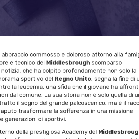
 un abbraccio commosso e doloroso attorno alla famig
tore e tecnico del
Middlesbrough
scomparso
a notizia, che ha colpito profondamente non solo la
norama sportivo del
Regno Unito
, segna la fine di
tro la leucemia, una sfida che il giovane ha affron
ori dal comune. La sua storia non è solo quella di u
ottratto il sogno del grande palcoscenico, ma è il rac
 saputo trasformare la sofferenza in una missione
 generazioni di sportivi.
nterno della prestigiosa Academy del
Middlesbroug