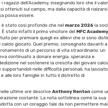
 i ragazzi dell'Academy, insegnando loro che il valor
i ottenuti sul campo, ma dalla capacità di rialzarsi
sa possa essere.
b è stato così profondo che nel
marzo 2026
la soc
È stato infatti il primo vincitore del
MFC Academ
tuito per premiare quegli ex allievi che si sono disti
 il calcio giocato. Quel premio, consegnato davanti 
onamento di un percorso di vita straordinario: un
veva continuato a donare energia, speranza e
izione nel sostenere la crescita dei giovani calcia
 supportandoli nelle difficoltà personali, ha lasciato
 alle loro famiglie in tutto il distretto di
 nelle ultime ore descrive
Anthony Renton
come u
pirazione costante. La nota sottolinea come la sua
ondotta con un coraggio tale da non permettere mai 