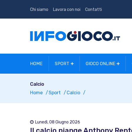
Chi siamo
Lavora con noi
Contatti
HOME
SPORT
GIOCO ONLINE
Calcio
Home
Sport
Calcio
Lunedì, 08 Giugno 2026
Il calcio piange Anthony Rent