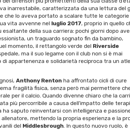
dei difensori più promettenti della sua classe d'et
 inarrestabile, caratterizzata da una lettura del 
e che lo aveva portato a scalare tutte le categorie
 sua vita avvenne nel
luglio 2017
, proprio in quello 
esaltante della sua carriera: pochi giorni dopo ave
fessionista, un traguardo sognato fin da bambino,
quel momento, il rettangolo verde del
Riverside
spedale, ma il suo legame con il club non si è mai
di appartenenza e solidarietà reciproca tra un atl
agnosi,
Anthony Renton
ha affrontato cicli di cure
ema fragilità fisica, senza però mai permettere che
ale per il calcio. Quando divenne chiaro che la carr
tata più percorribile a causa dell'impatto delle terap
 ha saputo reinventarsi con intelligenza e passion
 allenatore, mettendo la propria esperienza e la pr
vanili del
Middlesbrough
. In questo nuovo ruolo, è