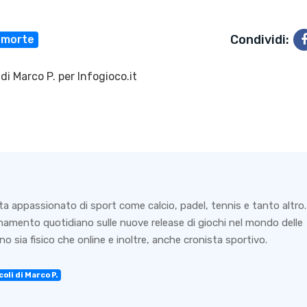
Condividi:
morte
 di
Marco P.
per Infogioco.it
ta appassionato di sport come calcio, padel, tennis e tanto altro.
rnamento quotidiano sulle nuove release di giochi nel mondo delle
o sia fisico che online e inoltre, anche cronista sportivo.
oli di Marco P.