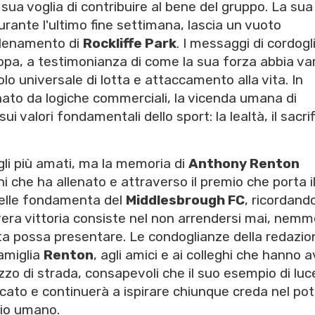
 sua voglia di contribuire al bene del gruppo. La sua
nte l'ultimo fine settimana, lascia un vuoto
 allenamento di
Rockliffe Park
. I messaggi di cordogl
opa, a testimonianza di come la sua forza abbia va
olo universale di lotta e attaccamento alla vita. In
inato da logiche commerciali, la vicenda umana di
ui valori fondamentali dello sport: la lealtà, il sacrif
gli più amati, ma la memoria di
Anthony Renton
i che ha allenato e attraverso il premio che porta i
nelle fondamenta del
Middlesbrough FC
, ricordand
 vera vittoria consiste nel non arrendersi mai, nem
a vita possa presentare. Le condoglianze della redazio
famiglia
Renton
, agli amici e ai colleghi che hanno 
pezzo di strada, consapevoli che il suo esempio di luc
ato e continuerà a ispirare chiunque creda nel po
gio umano.