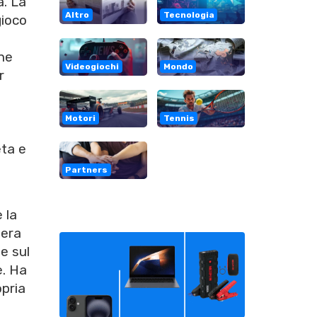
à. La
Altro
Tecnologia
gioco
che
Videogiochi
Mondo
r
Motori
Tennis
eta e
Partners
 la
iera
ie sul
e. Ha
opria