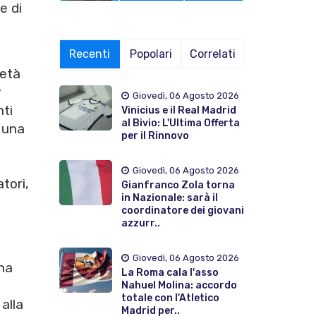
e di
Recenti
Popolari
Correlati
ietà
y
Giovedì, 06 Agosto 2026
nti
Vinicius e il Real Madrid
al Bivio: L'Ultima Offerta
a una
per il Rinnovo
Giovedì, 06 Agosto 2026
tori,
Gianfranco Zola torna
in Nazionale: sarà il
coordinatore dei giovani
azzurr..
Giovedì, 06 Agosto 2026
na
La Roma cala l'asso
Nahuel Molina: accordo
totale con l'Atletico
alla
Madrid per..