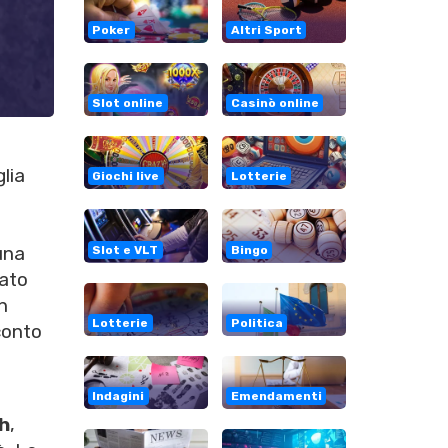
Poker
Altri Sport
Slot online
Casinò online
lia
Giochi live
Lotterie
 una
Slot e VLT
Bingo
tato
n
Lotterie
Politica
conto
Indagini
Emendamenti
h
,