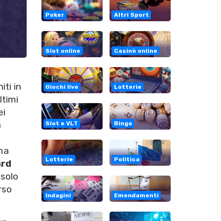
Poker
Altri Sport
Slot online
Casinò online
iti in
Giochi live
Lotterie
ltimi
ei
a
Slot e VLT
Bingo
ema
Lotterie
Politica
ard
 solo
rso
Indagini
Emendamenti