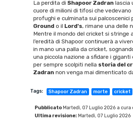
La perdita di
Shapoor Zadran
lascia 
cuore di milioni di tifosi che vedevano i
profughi e culminata sui palcoscenici 
Ground
o il
Lord's
, rimane una delle 
Mentre il mondo del cricket si stringe 
l'eredità di Shapoor continuerà a viv
in mano una palla da cricket, sognand
una piccola nazione a sfidare i giganti
per sempre scolpiti nella
storia del c
Zadran
non venga mai dimenticato dai
Tags:
Shapoor Zadran
morte
cricket
Pubblicato
Martedì, 07 Luglio 2026 a cura 
Ultima revisione:
Martedì, 07 Luglio 2026