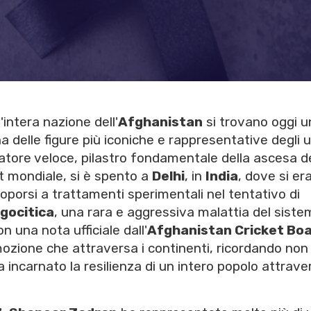
'intera nazione dell'
Afghanistan
si trovano oggi un
a delle figure più iconiche e rappresentative degli u
ciatore veloce, pilastro fondamentale della ascesa d
t mondiale, si è spento a
Delhi
, in
India
, dove si er
oporsi a trattamenti sperimentali nel tentativo di
agocitica
, una rara e aggressiva malattia del sist
 una nota ufficiale dall'
Afghanistan Cricket Bo
zione che attraversa i continenti, ricordando non
a incarnato la resilienza di un intero popolo attrave