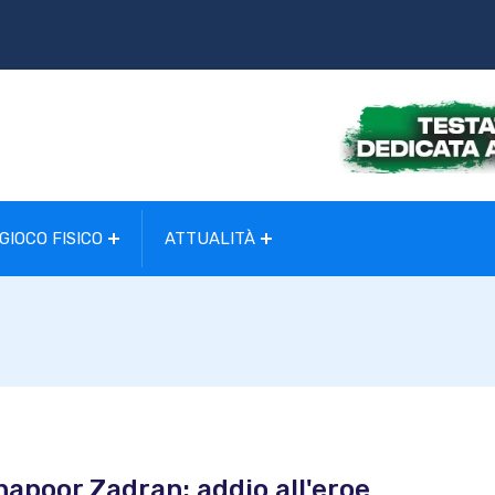
GIOCO FISICO
ATTUALITÀ
hapoor Zadran: addio all'eroe