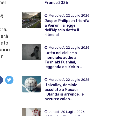
nel
France 2026
et
Mercoledì, 22 Luglio 2026
Jasper Philipsen trionfa
a Voiron: la legge
dra,
dell'Alpecin detta il
ritmo al ..
derà
tato
Mercoledì, 22 Luglio 2026
ranno
Lutto nel ciclismo
r
mondiale: addio a
Toshiaki Fushimi,
leggenda del Keirin ..
Mercoledì, 22 Luglio 2026
Italvolley, dominio
assoluto a Macao:
l'Olanda si arrende, le
azzurre volan..
Lunedì, 20 Luglio 2026