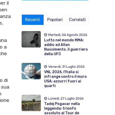
r il
 ben
tanza
Recenti
Popolari
Correlati
e,
Martedì, 04 Agosto 2026
 una
Lutto nel mondo MMA:
addio ad Allan
o a
Nascimento, il guerriero
che
della UFC
Venerdì, 31 Luglio 2026
VNL 2026, l'Italia si
e
infrange contro il muro
o di
USA: azzurri fuori ai
quarti
a sua
o
Lunedì, 27 Luglio 2026
zione
Tadej Pogacar nella
leggenda: trionfo
assoluto al Tour de