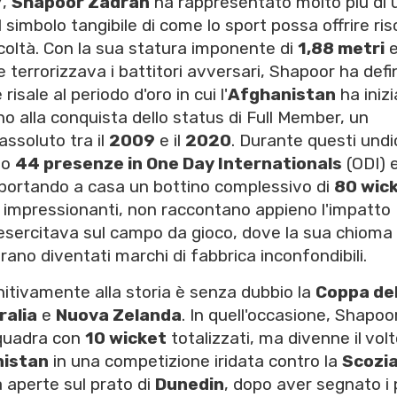
7
,
Shapoor Zadran
ha rappresentato molto più di 
l simbolo tangibile di come lo sport possa offrire ri
icoltà. Con la sua statura imponente di
1,88 metri
e terrorizzava i battitori avversari, Shapoor ha defi
isale al periodo d'oro in cui l'
Afghanistan
ha iniz
fino alla conquista dello status di Full Member, un
assoluto tra il
2009
e il
2020
. Durante questi undi
to
44 presenze in One Day Internationals
(ODI) 
 portando a casa un bottino complessivo di
80 wic
o impressionanti, non raccontano appieno l'impatto
esercitava sul campo da gioco, dove la sua chioma
rano diventati marchi di fabbrica inconfondibili.
itivamente alla storia è senza dubbio la
Coppa de
ralia
e
Nuova Zelanda
. In quell'occasione, Shapoo
 squadra con
10 wicket
totalizzati, ma divenne il vol
istan
in una competizione iridata contro la
Scozi
 aperte sul prato di
Dunedin
, dopo aver segnato i 