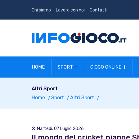
Chi siamo
Lavora con noi
Contatti
HOME
SPORT
GIOCO ONLINE
Altri Sport
Home
Sport
Altri Sport
Martedì, 07 Luglio 2026
Il mondo del cricket piange S