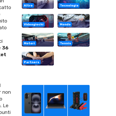
un
Altro
Tecnologia
scatto
e
nito
Videogiochi
Mondo
iato
ci
Motori
Tennis
e
36
ket
Partners
l
r non
to
a
. Le
punti