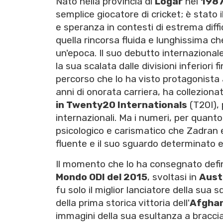
Nato nella provincia di
Logar
nel
198
semplice giocatore di cricket; è stato i
e speranza in contesti di estrema diff
quella rincorsa fluida e lunghissima ch
un'epoca. Il suo debutto internazionale r
la sua scalata dalle divisioni inferiori 
percorso che lo ha visto protagonista 
anni di onorata carriera, ha colleziona
in Twenty20 Internationals
(T20I),
internazionali. Ma i numeri, per quant
psicologico e carismatico che Zadran 
fluente e il suo sguardo determinato e
Il momento che lo ha consegnato defin
Mondo ODI del 2015
, svoltasi in
Aust
fu solo il miglior lanciatore della sua
della prima storica vittoria dell'
Afghan
immagini della sua esultanza a braccia