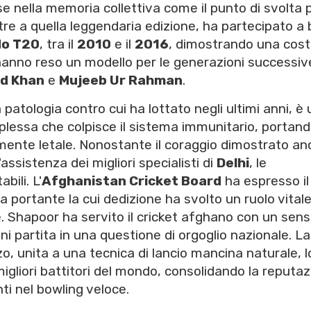
 nella memoria collettiva come il punto di svolta pe
re a quella leggendaria edizione, ha partecipato a
do T20
, tra il
2010
e il
2016
, dimostrando una cos
hanno reso un modello per le generazioni successiv
id Khan
e
Mujeeb Ur Rahman
.
la patologia contro cui ha lottato negli ultimi anni, è
lessa che colpisce il sistema immunitario, portand
mente letale. Nonostante il coraggio dimostrato an
assistenza dei migliori specialisti di
Delhi
, le
bili. L'
Afghanistan Cricket Board
ha espresso il
a portante la cui dedizione ha svolto un ruolo vital
e. Shapoor ha servito il cricket afghano con un sens
i partita in una questione di orgoglio nazionale. L
o, unita a una tecnica di lancio mancina naturale, l
gliori battitori del mondo, consolidando la reputa
ti nel bowling veloce.