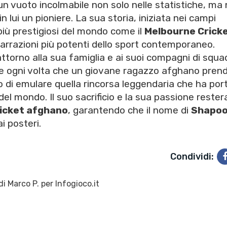
un vuoto incolmabile non solo nelle statistiche, ma 
n lui un pioniere. La sua storia, iniziata nei campi
più prestigiosi del mondo come il
Melbourne Crick
narrazioni più potenti dello sport contemporaneo.
attorno alla sua famiglia e ai suoi compagni di squa
ere ogni volta che un giovane ragazzo afghano pren
o di emulare quella rincorsa leggendaria che ha por
 del mondo. Il suo sacrificio e la sua passione reste
ricket afghano
, garantendo che il nome di
Shapoo
 posteri.
Condividi:
di
Marco P.
per Infogioco.it