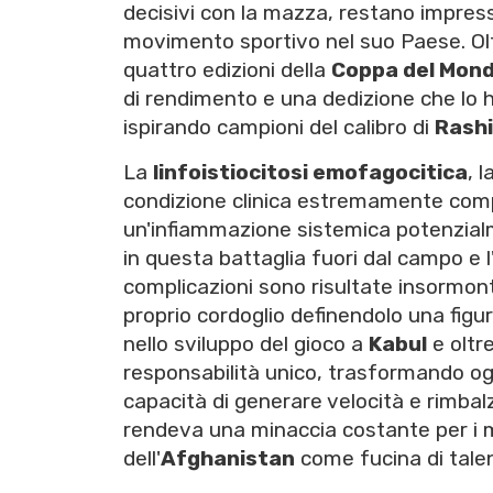
decisivi con la mazza, restano impresse
movimento sportivo nel suo Paese. Olt
quattro edizioni della
Coppa del Mon
di rendimento e una dedizione che lo 
ispirando campioni del calibro di
Rash
La
linfoistiocitosi emofagocitica
, 
condizione clinica estremamente comp
un'infiammazione sistemica potenzial
in questa battaglia fuori dal campo e l'
complicazioni sono risultate insormonta
proprio cordoglio definendolo una figur
nello sviluppo del gioco a
Kabul
e oltr
responsabilità unico, trasformando ogn
capacità di generare velocità e rimbalz
rendeva una minaccia costante per i mi
dell'
Afghanistan
come fucina di talen