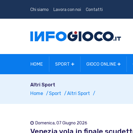
Chi siamo
Lavora con noi
Contatti
HOME
SPORT
GIOCO ONLINE
Altri Sport
Home
Sport
Altri Sport
Domenica, 07 Giugno 2026
Venezia vola in finale scudett