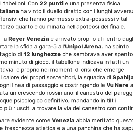
i tabelloni. Con
22 punti
e una presenza fisica
taliana
ha vinto il duello diretto con i lunghi avversa
ffensivi che hanno permesso extra-possessi vitali
 terzo quarto e culminata nell'apoteosi del finale.
 la
Reyer Venezia
è arrivato proprio al rientro dagl
tare la sfida a gara-5 all'
Unipol Arena
, ha spinto
taggio di
12 lunghezze
che sembrava aver spento
imo minuto di gioco, il tabellone indicava infatti un
uttavia, è proprio nei momenti di crisi che emerge
l calore dei propri sostenitori, la squadra di
Spahij
 ogni linea di passaggio e costringendo le
Vu Nere
tata un crescendo rossiniano: il canestro del paregg
que psicologico definitivo, mandando in tilt i
più riusciti a trovare la via del canestro con contin
appare evidente come
Venezia
abbia meritato quest
re freschezza atletica e a una panchina che ha sap