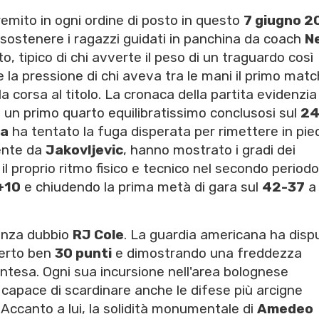
remito in ogni ordine di posto in questo
7 giugno 2
sostenere i ragazzi guidati in panchina da coach
N
o, tipico di chi avverte il peso di un traguardo così
 la pressione di chi aveva tra le mani il primo matc
la corsa al titolo. La cronaca della partita evidenzia
 un primo quarto equilibratissimo conclusosi sul
24
na
ha tentato la fuga disperata per rimettere in pied
mente da
Jakovljevic
, hanno mostrato i gradi dei
l proprio ritmo fisico e tecnico nel secondo periodo
+10
e chiudendo la prima metà di gara sul
42-37
a
senza dubbio
RJ Cole
. La guardia americana ha disp
ferto ben
30 punti
e dimostrando una freddezza
contesa. Ogni sua incursione nell'area bolognese
capace di scardinare anche le difese più arcigne
 Accanto a lui, la solidità monumentale di
Amedeo