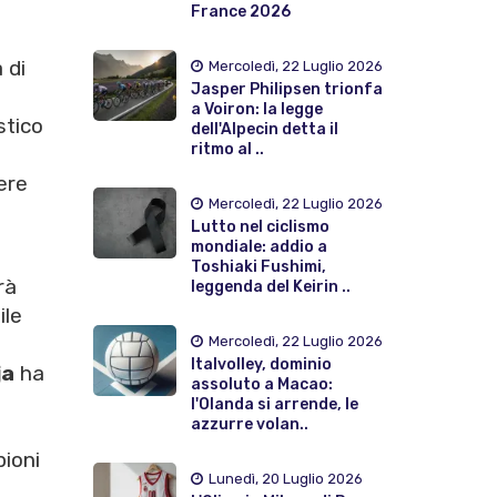
France 2026
 di
Mercoledì, 22 Luglio 2026
Jasper Philipsen trionfa
a Voiron: la legge
stico
dell'Alpecin detta il
ritmo al ..
dere
Mercoledì, 22 Luglio 2026
Lutto nel ciclismo
mondiale: addio a
Toshiaki Fushimi,
rà
leggenda del Keirin ..
ile
Mercoledì, 22 Luglio 2026
Italvolley, dominio
ja
ha
assoluto a Macao:
l'Olanda si arrende, le
azzurre volan..
ioni
Lunedì, 20 Luglio 2026