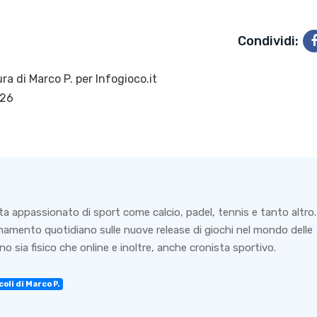
Condividi:
ra di
Marco P.
per Infogioco.it
026
ta appassionato di sport come calcio, padel, tennis e tanto altro.
rnamento quotidiano sulle nuove release di giochi nel mondo delle
o sia fisico che online e inoltre, anche cronista sportivo.
oli di Marco P.