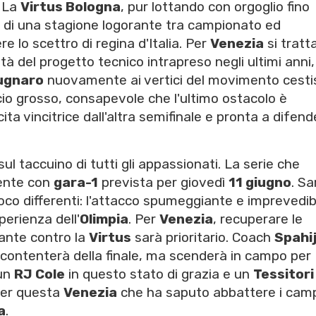
. La
Virtus Bologna
, pur lottando con orgoglio fino
ca di una stagione logorante tra campionato ed
e lo scettro di regina d'Italia. Per
Venezia
si tratta
à del progetto tecnico intrapreso negli ultimi anni,
ugnaro
nuovamente ai vertici del movimento cesti
ccio grosso, consapevole che l'ultimo ostacolo è
cita vincitrice dall'altra semifinale e pronta a difen
sul taccuino di tutti gli appassionati. La serie che
lmente con
gara-1
prevista per giovedì
11 giugno
. Sa
gioco differenti: l'attacco spumeggiante e imprevedib
perienza dell'
Olimpia
. Per
Venezia
, recuperare le
ante contro la
Virtus
sarà prioritario. Coach
Spahi
ccontenterà della finale, ma scenderà in campo per
 un
RJ Cole
in questo stato di grazia e un
Tessitori
per questa
Venezia
che ha saputo abbattere i camp
a
.