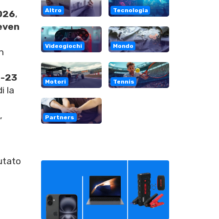
Altro
Tecnologia
026
,
even
Videogiochi
Mondo
h
-23
Motori
Tennis
i la
,
Partners
utato