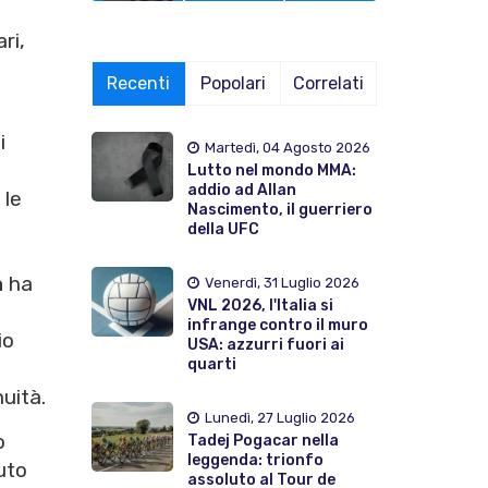
ri,
Recenti
Popolari
Correlati
i
Martedì, 04 Agosto 2026
Lutto nel mondo MMA:
addio ad Allan
 le
Nascimento, il guerriero
della UFC
a
ha
Venerdì, 31 Luglio 2026
VNL 2026, l'Italia si
a
infrange contro il muro
io
USA: azzurri fuori ai
quarti
uità.
Lunedì, 27 Luglio 2026
o
Tadej Pogacar nella
leggenda: trionfo
uto
assoluto al Tour de