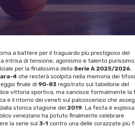
torna a battere per il traguardo più prestigioso del
ta intrisa di tensione, agonismo e talento purissimo,
ciale per la finalissima della
Serie A 2025/2026
,
ara-4
che resterà scolpita nella memoria dei tifosi
teggio finale di
90-83
registrato sul tabellone del
ce vittoria sportiva, ma sancisce formalmente la f
ica e il ritorno dei veneti sul palcoscenico che asseg
alla storica stagione del
2019
. La festa è esplosa
bblico veneziano ha potuto finalmente celebrare
ere la serie sul
3-1
contro una delle corazzate più f