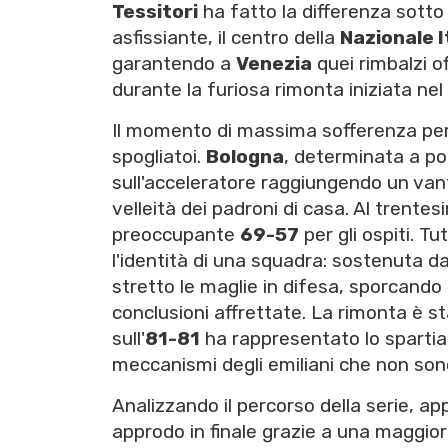
Tessitori
ha fatto la differenza sotto 
asfissiante, il centro della
Nazionale I
garantendo a
Venezia
quei rimbalzi o
durante la furiosa rimonta iniziata nel
Il momento di massima sofferenza per
spogliatoi.
Bologna
, determinata a por
sull'acceleratore raggiungendo un van
velleità dei padroni di casa. Al trentes
preoccupante
69-57
per gli ospiti. T
l'identità di una squadra: sostenuta da
stretto le maglie in difesa, sporcando
conclusioni affrettate. La rimonta è s
sull'
81-81
ha rappresentato lo spartiac
meccanismi degli emiliani che non sono 
Analizzando il percorso della serie, 
approdo in finale grazie a una maggio