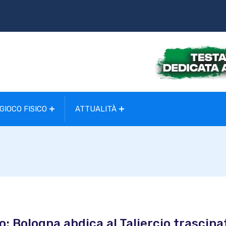
GIOCO FISICO
ATTUALITÀ
o: Bologna abdica al Taliercio trascina