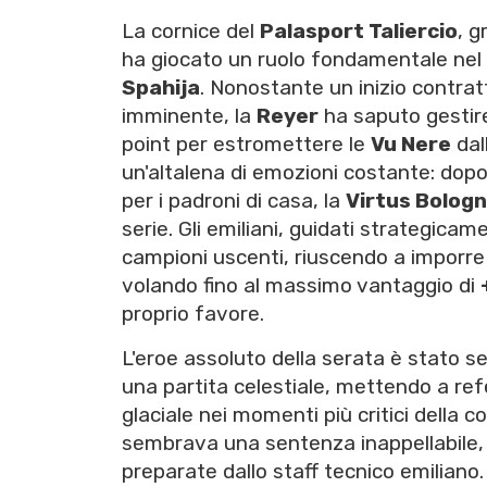
La cornice del
Palasport Taliercio
, g
ha giocato un ruolo fondamentale nel 
Spahija
. Nonostante un inizio contratt
imminente, la
Reyer
ha saputo gestire
point per estromettere le
Vu Nere
dal
un'altalena di emozioni costante: dopo
per i padroni di casa, la
Virtus Bolog
serie. Gli emiliani, guidati strategica
campioni uscenti, riuscendo a imporre i
volando fino al massimo vantaggio di
proprio favore.
L'eroe assoluto della serata è stato 
una partita celestiale, mettendo a re
glaciale nei momenti più critici della 
sembrava una sentenza inappellabile, 
preparate dallo staff tecnico emiliano.