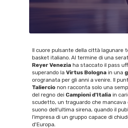
Il cuore pulsante della città lagunare 
basket italiano. Al termine di una sera
Reyer Venezia
ha staccato il pass uffi
superando la
Virtus Bologna
in una
g
orogranata per gli anni a venire. Il pun
Taliercio
non racconta solo una sempli
del regno dei
Campioni d'Italia
in car
scudetto, un traguardo che mancava d
suono dell'ultima sirena, quando il pu
l'impresa di un gruppo capace di chiud
d'Europa.