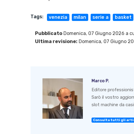
Tags:
venezia
milan
serie a
basket
Pubblicato
Domenica, 07 Giugno 2026 a cu
Ultima revisione:
Domenica, 07 Giugno 2
Marco P.
Editore professionis
Sarò il vostro aggio
slot machine da casin
Consulta tutti gli artic