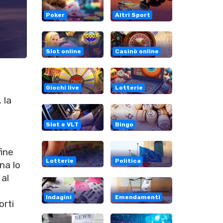
Poker
Altri Sport
Slot online
Casinò online
Giochi live
Lotterie
 la
Slot e VLT
Bingo
ine
Lotterie
Politica
na lo
 al
Indagini
Emendamenti
orti