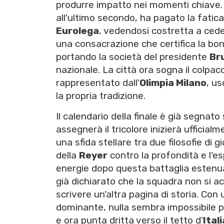
produrre impatto nei momenti chiave
all'ultimo secondo, ha pagato la fati
Eurolega
, vedendosi costretta a ceder
una consacrazione che certifica la bont
portando la società del presidente
Br
nazionale. La città ora sogna il colpa
rappresentato dall'
Olimpia Milano
, us
la propria tradizione.
Il calendario della finale è già segnato 
assegnerà il tricolore inizierà ufficia
una sfida stellare tra due filosofie di 
della
Reyer
contro la profondità e l'es
energie dopo questa battaglia estenu
già dichiarato che la squadra non si a
scrivere un'altra pagina di storia. Con
dominante, nulla sembra impossibile 
e ora punta dritta verso il tetto d'
Itali